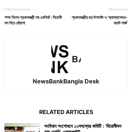
Previous article
Next article
শপথ নিলেন প্রধানমন্ত্রী সহ এমপিরাঁ : বিরোধী
প্রধানমন্ত্রীর ছয় উপদেষ্টা ও ‘অ্যাম্বাসেডর-
দল‌ নিয়ে ধোঁয়াশা
অ্যাট লার্জ’
NewsBankBangla Desk
RELATED ARTICLES
সংবিধান সংশোধনে ১২সদস্যের কমিটি : ‘বিরোধীদল
নাম দেয়নি’, ওয়াকআউট