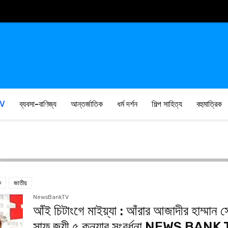
V
ব্যবসা-বাণিজ্য
আন্তর্জাতিক
ধর্ম দর্শন
শিল্প সাহিত্য
বহুমাত্রিক
ক
জাতীয়
NewsBankTV
আঁই চিটাংগে মাইয়্যা : আঁরার আজাদীর হাম্মান স
সাফ জয়ী ৫ কন্যার সংবর্ধনা NEWS BANK