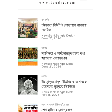
ধর্ম দর্শন
চট্টগ্রামে বিটিপি’র শোহাদায়ে কারবালা
মাহফিল
NewsBankBangla Desk
-
June 21, 2026
জাতীয়
স্বাধীনতা ও সার্বভৌমত্ব রক্ষার কথা
জানালেন সেনাপ্রধান
NewsBankBangla Desk
-
June 21, 2026
জাতীয়
বীর মুক্তিযোদ্ধা ইঞ্জিনিয়ার মোশাররফ
হোসেনের মৃত্যুতে সিইউজে
NewsBankBangla Desk
-
May 15, 2026
খোলা জানালা/ চিঠিপত্র/ফেসবুক
শেখ হাসিনার দুঃখ প্রকাশ