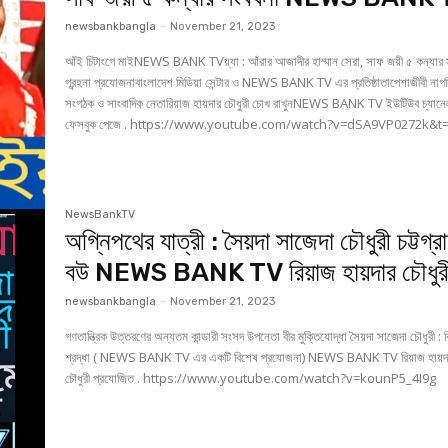
newsbankbangla
-
November 21, 2023
আঁই চিটাংগে মাইNEWS BANK TVয়্যা : আঁরার আজাদীর হাম্মান সেরা, সাফ জয়ী ৫ কন্যার স
গ্রন্হনা প্রযোজনাবাংলাদেশ মিডিয়া সেন্টার ও NEWS BANK TV এর প্রতিষ্ঠাতাপেশাজীবী নাগ
সংগঠক ও সাংবাদিক নেতারিয়াজ হায়দার চৌধুরী চোখ রাখুনNEWS BANK TV ইউটিউব চ্যানেল ও
ফেসবুক পেজে . https://www.youtube.com/watch?v=dSA9VP0272k&
NewsBankTV
অগ্নিপথের যাত্রী : সৈয়দা সাজেদা চৌধুরী চট্টগ্র
বউ NEWS BANK TV রিয়াজ হায়দার চৌধুর
newsbankbangla
-
November 21, 2023
গণতান্ত্রিক উত্তরণের অন্যতম কান্ডারী সংসদ উপনেতা বীর মুক্তিযোদ্ধা সৈয়দা সাজেদা চৌধুরী : ব
শ্রদ্ধা ( NEWS BANK TV এর একটি বিশেষ প্রযোজনা) NEWS BANK TV রিয়াজ হায়দ
চৌধুরী প্রযোজিত . https://www.youtube.com/watch?v=kounP5_4I9g