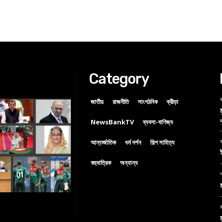
Category
র
জাতীয়
রাজনীতি
সাংগঠনিক
ক্রীড়া
NewsBankTV
ব্যবসা-বাণিজ্য
আন্তর্জাতিক
ধর্ম দর্শন
শিল্প সাহিত্য
ব
বহুমাত্রিক
অন্যান্য
স
র