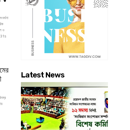
ংবর্ধনা
রিক
t=31s
ামের
Latest News
ী
িনম্র
ার