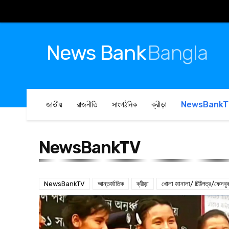
News Bank
Bangla
জাতীয়
রাজনীতি
সাংগঠনিক
ক্রীড়া
NewsBankT
NewsBankTV
NewsBankTV
আন্তর্জাতিক
ক্রীড়া
খোলা জানালা/ চিঠিপত্র/ফেসবু