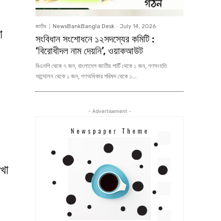
জাতীয়
NewsBankBangla Desk
-
July 14, 2026
া
সংবিধান সংশোধনে ১২সদস্যের কমিটি :
‘বিরোধীদল নাম দেয়নি’, ওয়াকআউট
বিএনপি থেকে ৭ জন, বাংলাদেশ জাতীয় পার্টি থেকে ১ জন, গণসংহতি
আন্দোলন থেকে ১ জন, গণঅধিকার পরিষদ থেকে ১...
- Advertisement -
খা