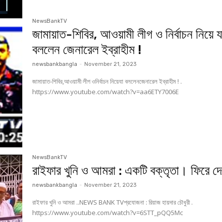
NewsBankTV
জামায়াত-শিবির, আওয়ামী লীগ ও নির্বাচন নিয়ে য
বললেন জেনারেল ইব্রাহীম !
newsbankbangla
-
November 21, 2023
জামায়াত-শিবির,আওয়ামী লীগ ওনির্বাচন নিয়েযা বললেনজেনারেল ইব্রাহীম ! .
https://www.youtube.com/watch?v=aa6ETY7006E
NewsBankTV
রাইফার খুনি ও আমরা : একটি বক্তৃতা। ফিরে দে
newsbankbangla
-
November 21, 2023
রাইফার খুনি ও আমরা ..NEWS BANK TVপ্রযোজনা : রিয়াজ হায়দার চৌধুরী .
https://www.youtube.com/watch?v=6STT_pQQ5Mc