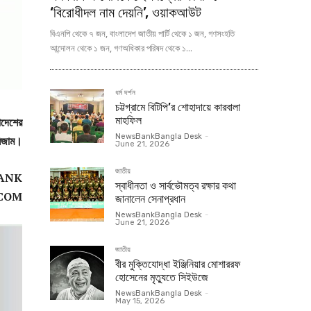
‘বিরোধীদল নাম দেয়নি’, ওয়াকআউট
বিএনপি থেকে ৭ জন, বাংলাদেশ জাতীয় পার্টি থেকে ১ জন, গণসংহতি
আন্দোলন থেকে ১ জন, গণঅধিকার পরিষদ থেকে ১...
ধর্ম দর্শন
চট্টগ্রামে বিটিপি’র শোহাদায়ে কারবালা
মাহফিল
াদেশের
NewsBankBangla Desk
-
িজাম
।
June 21, 2026
জাতীয়
ANK
স্বাধীনতা ও সার্বভৌমত্ব রক্ষার কথা
 COM
জানালেন সেনাপ্রধান
NewsBankBangla Desk
-
June 21, 2026
জাতীয়
বীর মুক্তিযোদ্ধা ইঞ্জিনিয়ার মোশাররফ
হোসেনের মৃত্যুতে সিইউজে
NewsBankBangla Desk
-
May 15, 2026