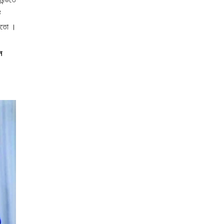
ি
চড়তো ।
ন