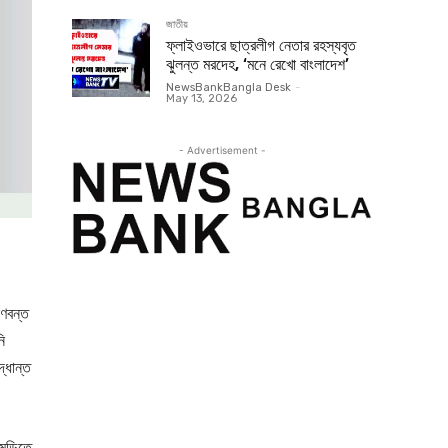
জাতীয়
ফ্লাইওভারে ছাত্রলীগ নেতার রহস্যবৃত
ঝুলন্ত মরদেহ, ‘মনে রেখো বাংলাদেশ’
NewsBankBangla Desk
-
May 13, 2026
- Advertisement -
াণবন্ত
ি
্ধান্ত
মন্ডিতে