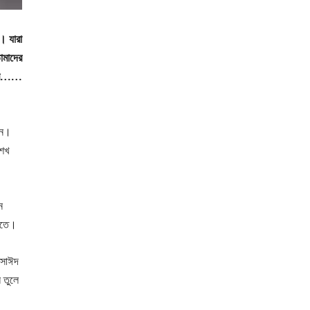
। যারা
োমাদের
াব……
েন।
শেখ
ন
়িতে।
 সাঈদ
 তুলে