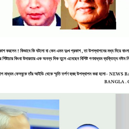
কাশ
করলেন
!
কিভাবে
কি
ঘটলো
বা
কেন
এমন
দুঃখ
প্রকাশ
,
তা
উপস্থাপনের
মধ্য
দিয়ে
বাংল
র
শিষ্টাচার
কিংবা
উদারতার
এক
অনন্য
দিক
তুলে
এনেছেন
বিশিষ্ট
গণমাধ্যম
ব্যক্তিত্ব
নঈম
ন
োগ
মাধ্যম
ফেসবুকে
তাঁর
আইডি
থেকে
স্মৃতি
তর্পণ
হুবহু
উপস্থাপন
করা
হলো
–
NEWS B
BANGLA .