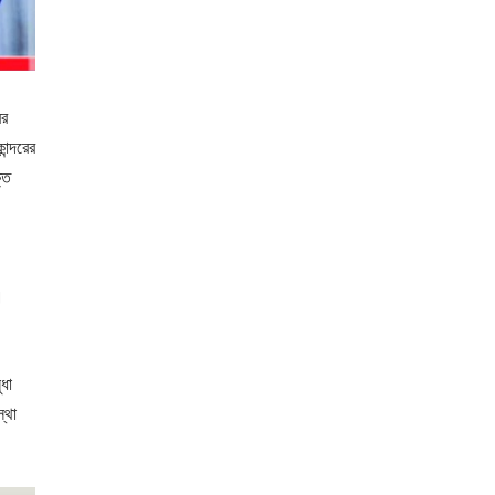
ের
ন্দরের
তি
।
ুধা
্থা