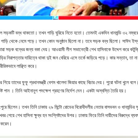
লে সড়কটি বন্ধ থাকতো। তখন গাড়ি ঘুরিয়ে নিতে হতো। তেমনই একদিন ধানমন্ডি ৩২ নম্বর
য় গাড়ি থেকে নেমে পড়ে। তখন কোন অনুষ্ঠান ছিলো না। তবে সড়ক বন্ধ ছিলো। সাঈদ ইস্কা
ারা সড়ক বন্ধের জন্য বকা দেয়। আওয়ামী লীগ সভানেত্রী শেখ হাসিনাকে উদ্দেশ করে কটুক্
াড়ির নিরাপত্তার দায়িত্বে থাকা দুই জন বেরিয়ে এসে তর্কে জড়িয়ে পড়ে। কার সন্তান, তা না
ীরিকভাবে লাঞ্ছিত করে।
 গিয়ে তাদের ফুফু প্রধানমন্ত্রী বেগম খালেদা জিয়ার কাছে বিচার দেয়। পুরো ঘটনা খুলে বলে
ন। কষ্ট পান । তিনি আইনানুগ পদক্ষেপ গ্রহণের নির্দেশ দেন। একটা অস্বস্তি তৈরি হয়।
ংপুরে ছিলেন। তখন তিনি ঢাকায় ২৯ মিন্টো রোডের বিরোধীদলীয় নেতার বাসভবন ও ধানমন্ডির স
 পেয়ে শেখ হাসিনা ক্ষুব্ধ হন সংশ্লিষ্টদের উপর। ঢাকায় ফিরে তিনি দায়ীদের বিরুদ্ধে ব্যবস
ত করেন।