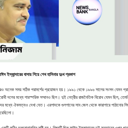
দ ইস্কান্দারের বাসায় গিয়ে শেখ হাসিনার দুঃখ প্রকাশ
তারও অনেক সময় সঠিক পরামর্শের প্রয়োজন হয়। ১৯৯১ থেকে ১৯৯৬ সালের সংসদ যেমন প্র
রোধী দলের মধ্যে পারস্পরিক সম্মানও ছিল। দুই নেত্রীর রাজনৈতিক বিরোধ যেমন ছিল, তেমন
ের মধ্যে ঐকমত্যও দেখা যেত। এরশাদকে গুলশানের সাব জেল থেকে কারাগারে পাঠানোর সিদ
হয়েছিলো।
একটি কঠিন ভুলবোঝাবুঝির সৃষ্টি হয়। বিষয়টি ছিল সাঈদ ইস্কান্দারের দুই সন্তানের ওপর ধান