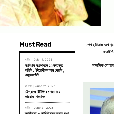
Must Read
শেখ
হাসিনাও
দুঃখ
প্র
রাজনীতি
জাতীয়
July 14, 2026
সামাজিক
যোগায
সংবিধান সংশোধনে ১২সদস্যের
কমিটি : ‘বিরোধীদল নাম দেয়নি’,
ওয়াকআউট
ধর্ম দর্শন
June 21, 2026
চট্টগ্রামে বিটিপি’র শোহাদায়ে
কারবালা মাহফিল
জাতীয়
June 21, 2026
স্বাধীনতা ও সার্বভৌমত্ব রক্ষার কথা