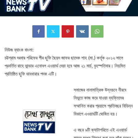
নিউজ ব্যাংক বাংলা:
চট্টগ্রাম দরবার শরিফের পীর ছুফি ছৈয়দ জাফর ছাদেক শাহ (মা.) কর্তৃক ২০১২ সালে
প্রবর্তিত রাহে ভান্ডার এনোবল এওয়ার্ড দেয়া হবে আজ ২১ মার্চ, বৃহস্পতিবার। নিয়মিত
প্রতিষ্ঠিত ছুফি ভাবধারার পদক এটি।
সমাজের নানামাত্রিক উন্নয়নে নীরবে
নিভৃতে কাজ করে যাওয়া ব্যক্তিদের
সম্মানিত করার প্রয়াসে প্রতিবছর বিভিন্ন
বিভাগে এওয়ার্ডটি ঘোষিত হয়।
এ বছর ৯টি ক্যাটাগরিতে এই এওয়ার্ড
যাদের মধ্যে বিতরণ করা হবে তাঁরা হলেন :