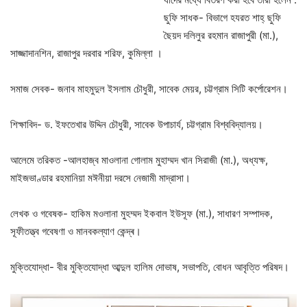
ছুফি সাধক- বিভাগে হযরত শাহ্ ছুফি
ছৈয়দ দলিলুর রহমান রাজাপুরী (মা.),
সাজ্জাদানশিন, রাজাপুর দরবার শরিফ, কুমিল্লা ।
সমাজ সেবক- জনাব মাহমুদুল ইসলাম চৌধুরী, সাবেক মেয়র, চট্টগ্রাম সিটি কর্পোরেশন।
শিক্ষাবিদ- ড. ইফতেখার উদ্দিন চৌধুরী, সাবেক উপাচার্য, চট্টগ্রাম বিশ্ববিদ্যালয়।
আলেমে তরিকত -আলহাজ্ব মাওলানা গোলাম মুহাম্মদ খান সিরাজী (মা.), অধ্যক্ষ,
মাইজভাণ্ডার রহমানিয়া মঈনীয়া দরসে নেজামী মাদ্রাসা।
লেখক ও গবেষক- হাকিম মওলানা মুহম্মদ ইকবাল ইউসূফ (মা.), সাধারণ সম্পাদক,
সূফীতত্ত্ব গবেষণা ও মানবকল্যাণ কেন্দ্ৰ।
মুক্তিযোদ্ধা- বীর মুক্তিযোদ্ধা আব্দুল হালিম দোভাষ, সভাপতি, বোধন আবৃত্তি পরিষদ।