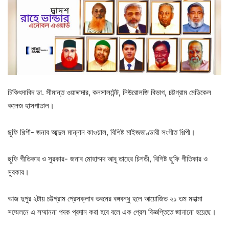
চিকিৎসাবিদ ডা. সীমান্ত ওয়াদ্দাদার, কনসালটেন্ট, নিউরোলজি বিভাগ, চট্টগ্রাম মেডিকেল
কলেজ হাসপাতাল।
ছুফি শিল্পী- জনাব আব্দুল মান্নান কাওয়াল, বিশিষ্ট মাইজভাণ্ডারী সংগীত শিল্পী।
ছুফি গীতিকার ও সুরকার- জনাব মোহাম্মদ আবু তাহের চিশতী, বিশিষ্ট ছুফি গীতিকার ও
সুরকার।
আজ দুপুর ২টায় চট্টগ্রাম প্রেসক্লাব ভবনের বঙ্গবন্ধু হলে আয়োজিত ২১ তম মহাত্মা
সম্মেলনে এ সম্মাননা পদক প্রদান করা হবে বলে এক প্রেস বিজ্ঞপ্তিতে জানানো হয়েছে।