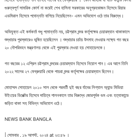
গুরুত্বপূর্ণ সামরিক কোর্স না করেই শেখ হাসিনা সরকারের অনুগ্রহভাজন হিসেবে রিয়ার
এডমিরাল হিসেবে পদোন্নতি বাগিয়ে নিয়েছিলেন- এমন অভিযোগ ওঠে তার বিরুদ্ধে।
অভিযুক্ত এই কর্মকর্তা শুধু পদোন্নতি নয়, চট্টগ্রাম বন্দর কর্তৃপক্ষের চেয়ারম্যান থাকাকালে
শুদ্ধাচার পুরস্কারেও ভূষিত হয়েছিলেন । শুদ্ধাচার চর্চায় উৎসাহ দেওয়ার লক্ষ্যে গত বছর
২০ নৌপরিবহন মন্ত্রণালয় থেকে এই পুরস্কার দেওয়া হয় সোহায়েলকে।
গত বছরের ১২ এপ্রিল চট্টগ্রাম বন্দরের চেয়ারম্যান হিসেবে নিয়োগ পান। এর আগে তিনি
২০২২ সালের ২৭ ফেব্রুয়ারি থেকে পায়রা বন্দর কর্তৃপক্ষের চেয়ারম্যান ছিলেন।
মোহাম্মদ সোহায়েল ২০১০ সাল থেকে পরবর্তী দুই বছর র্যাবের লিগ্যাল অ্যান্ড মিডিয়া
উইংয়ের ডিরেক্টর হিসেবে দায়িত্ব পালনকালে তার বিরুদ্ধে জোরপূর্বক গুম এবং হত্যাকান্ডে
জড়িত থাকা সহ বিভিন্ন অভিযোগ ওঠে।
NEWS BANK BANGLA
| সোমবার , ১৯ আগস্ট, ২০২৪ at ২৩:৫৯ ।