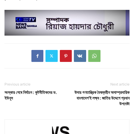
Previous article
Next article
সংস্কার শেষে নির্বাচন : কূটনীতিকদের ড.
উদার গণতান্ত্রিক বৈষম্যহীন অসাম্প্রদায়িক
ইউনূস
বাংলাদেশ’ই লক্ষ্য : জাতির উদ্দেশে প্রধান
উপদেষ্টা