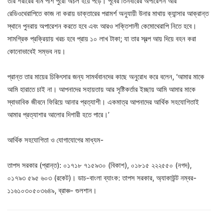
তার শরীরের বাম পাশ পুরো অচল হয়ে পড়ে। পূর্বের তিনবারের অপারেশন আর
রেডিওথেরাপিতে কাজ না করায় ডাক্তারের পরামর্শ অনুযায়ী উনার মাথায় ক্যান্সার আক্রান্ত
স্থানে পুনরায় অপারেশন করতে হবে এবং আরও শক্তিশালী কেমোথেরাপি নিতে হবে।
সামগ্রিক প্রক্রিয়ায় খরচ হবে প্রায় ১০ লাখ টাকা; যা তার স্বল্প আয় দিয়ে বহন করা
কোনোভাবেই সম্ভব নয়।
প্রান্ত তার মায়ের চিকিৎসার জন্য সামর্থবানদের কাছে অনুরোধ করে বলেন, ‘আমার মাকে
আমি হারাতে চাই না। আপনাদের সহায়তায় আর সৃষ্টিকর্তার ইচ্ছায় আমি আমার মাকে
স্বাভাবিক জীবনে ফিরিয়ে আনার প্রত্যাশী। একমাত্র আপনাদের আর্থিক সহযোগিতাই
আমার প্রত্যাশার আলোর দিশারী হতে পারে।’
আর্থিক সহযোগিতা ও যোগাযোগের মাধ্যম-
তাপস সরকার (প্রান্ত): ০১৭১৮ ৭১৫৯৩০ (বিকাশ), ০১৮১৫ ২২২৫৫০ (নগদ),
০১৭৯৩ ৫৯৫ ৬০৩ (রকেট)। ডাচ-বাংলা ব্যাংক: তাপস সরকার, অ্যাকাউন্ট নম্বর-
১১৬১০৩০৫০৩৬৪৯, ব্রাঞ্চ- গুলশান।