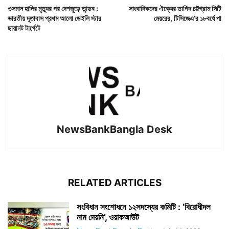
ওসমান হাদির মৃত্যুর পর দেশজুড়ে তান্ডব :
সাংবাদিকদের ঐক্যের তাগিদ চট্টগ্রাম সিটি
ভারতীয় দূতাবাস প্রথম আলো ডেইলি স্টার
মেয়রের, টিসিজেএ’র ১৮বর্ষে পা
ছায়ানট টার্গেটে
NewsBankBangla Desk
RELATED ARTICLES
সংবিধান সংশোধনে ১২সদস্যের কমিটি : ‘বিরোধীদল
নাম দেয়নি’, ওয়াকআউট