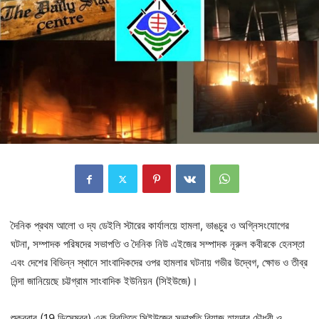
দৈনিক প্রথম আলো ও দ্য ডেইলি স্টারের কার্যালয়ে হামলা, ভাঙচুর ও অগ্নিসংযোগের
ঘটনা, সম্পাদক পরিষদের সভাপতি ও দৈনিক নিউ এইজের সম্পাদক নূরুল কবীরকে হেনস্তা
এবং দেশের বিভিন্ন স্থানে সাংবাদিকদের ওপর হামলার ঘটনায় গভীর উদ্বেগ, ক্ষোভ ও তীব্র
নিন্দা জানিয়েছে চট্টগ্রাম সাংবাদিক ইউনিয়ন (সিইউজে)।
শুক্রবার (19 ডিসেম্বর) এক বিবৃতিতে সিইউজের সভাপতি রিয়াজ হায়দার চৌধুরী ও