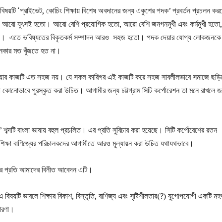
য়ে, বিষয়টি ‘প্রাইভেট, কোচিং শিক্ষায় বিশেষ অবদানের জন্য একুশের পদক’ প্রবর্তন প্রচলন কর
্য আরো যুৎসই হতো। আরো বেশি প্রয়োগিক হতো, আরো বেশি জনগনমুখী এবং কর্মমুখী হত
হতো। এতে ভবিষ্যতের বিকৃতকর্ম সম্পাদন আরও সহজ হতো। পদক দেয়ার যোগ্য লোকজনকে
খনকার মত খুঁজতে হত না।
 দেয়ার কাজটি এত সহজ নয়। যে সকল কারিগর এই কাজটি করে সহজ সাবলীলভাবে সমাজে ছড়িয
া কোনোভাবে পুরস্কৃত করা উচিত। আগামীর জন্য চট্টগ্রাম সিটি কর্পোরেশন তা মনে রাখলে জ
শব্দটি বাংলা ভাষায় বহুল প্রচলিত। এর প্রতি সুবিচার করা হয়েছে। সিটি কর্পোরেশের রতন
শিক্ষা বাণিজ্যের পরিচালকদের আগামীতে আরও মূল্যায়ন করা উচিত যথাযথভাবে।
্ষের প্রতি আমাদের বিনীত আবেদন এটি।
 বিষয়টি ভাবলে শিক্ষার বিকাশ, বিস্তৃতি, বাণিজ্য এবং সৃষ্টিশীলতার(?) যুগোপযোগী একটি ম
ারণা।