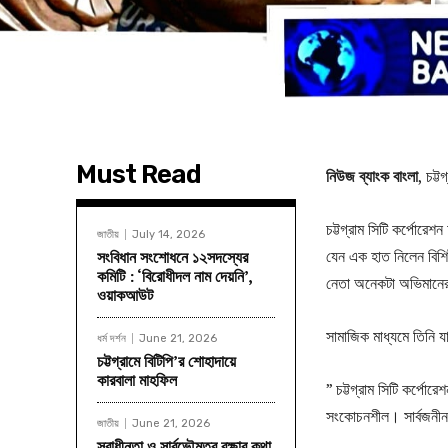
Must Read
নিউজ
ব্যাংক
বাংলা
, চট্টগ
চট্টগ্রাম সিটি কর্পোরে
জাতীয়
July 14, 2026
যেন এক হাত নিলেন বিশিষ
সংবিধান সংশোধনে ১২সদস্যের
কমিটি : ‘বিরোধীদল নাম দেয়নি’,
নেতা অনেকটা অভিমানের 
ওয়াকআউট
সামাজিক মাধ্যমে তিনি যা
ধর্ম দর্শন
June 21, 2026
চট্টগ্রামে বিটিপি’র শোহাদায়ে
কারবালা মাহফিল
” চট্টগ্রাম সিটি কর্পোর
সংকোচনশীল। সার্বজনীন 
জাতীয়
June 21, 2026
স্বাধীনতা ও সার্বভৌমত্ব রক্ষার কথা