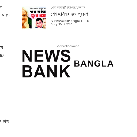
লে
খোলা জানালা/ চিঠিপত্র/ফেসবুক
শেখ হাসিনার দুঃখ প্রকাশ
ো, আরও
NewsBankBangla Desk
-
May 15, 2026
- Advertisement -
়ে
াতি
হৎ কাজ