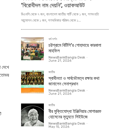
‘বিরোধীদল নাম দেয়নি’, ওয়াকআউট
বিএনপি থেকে ৭ জন, বাংলাদেশ জাতীয় পার্টি থেকে ১ জন, গণসংহতি
আন্দোলন থেকে ১ জন, গণঅধিকার পরিষদ থেকে ১...
ধর্ম দর্শন
চট্টগ্রামে বিটিপি’র শোহাদায়ে কারবালা
মাহফিল
NewsBankBangla Desk
-
June 21, 2026
া দেখে
জাতীয়
ুতোভয়
স্বাধীনতা ও সার্বভৌমত্ব রক্ষার কথা
জানালেন সেনাপ্রধান
NewsBankBangla Desk
-
June 21, 2026
জাতীয়
বীর মুক্তিযোদ্ধা ইঞ্জিনিয়ার মোশাররফ
ি
হোসেনের মৃত্যুতে সিইউজে
NewsBankBangla Desk
-
May 15, 2026