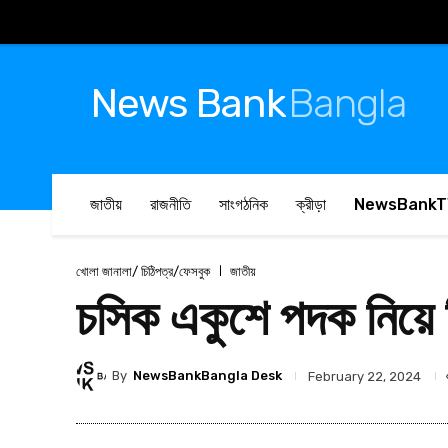
News Bank
Bangla
জাতীয়
রাজনীতি
সাংগঠনিক
ক্রীড়া
NewsBankT
খোলা জানালা/ চিঠিপত্র/ফেসবুক
জাতীয়
চসিক একুশে পদক নিয়ে ব
By
NewsBankBangla Desk
February 22, 2024