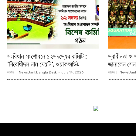
সংবিধান সংশোধনে ১২সদস্যের কমিটি :
স্বাধীনতা ও স
‘বিরোধীদল নাম দেয়নি’, ওয়াকআউট
জানালেন সেন
জাতীয়
NewsBankBangla Desk
-
July 14, 2026
জাতীয়
NewsBank