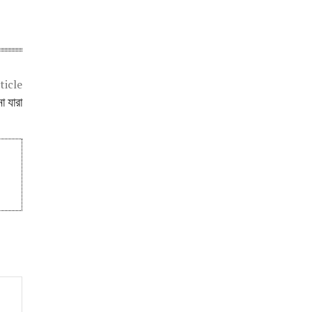
ticle
া যারা