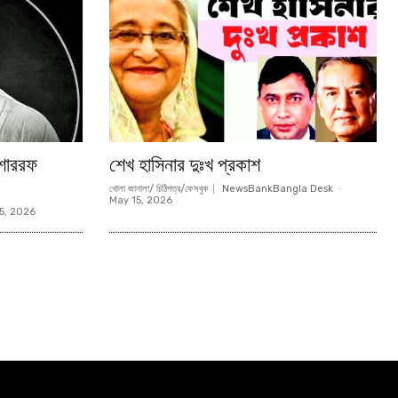
মোশাররফ
শেখ হাসিনার দুঃখ প্রকাশ
খোলা জানালা/ চিঠিপত্র/ফেসবুক
NewsBankBangla Desk
-
May 15, 2026
5, 2026