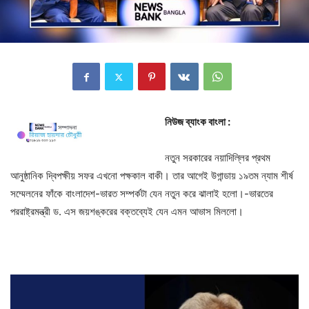
নিউজ ব্যাংক বাংলা :
নতুন সরকারের নয়াদিল্লির প্রথম
আনুষ্ঠানিক দ্বিপক্ষীয় সফর এখনো পক্ষকাল বাকী।‌ তার আগেই উগান্ডায় ১৯তম ন্যাম শীর্ষ
সম্মেলনের ফাঁকে বাংলাদেশ-ভারত সম্পর্কটা যেন নতুন করে ঝালাই হলো।-ভারতের
পররাষ্ট্রমন্ত্রী ড. এস জয়শঙ্করের বক্তব্যেই যেন এমন আভাস মিললো।