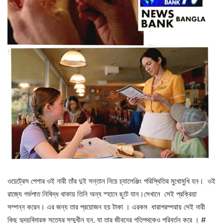
ওয়েট্রেস পেশার ওই নারী তাঁর দুই সন্তান নিয়ে চ্যালেঞ্জিং পরিস্থিতির মুখোমুখি হন। ওই
রাজ্যে গর্ভপাত নিষিদ্ধ থাকায় তিনি অন্য স্হানে ছুটে যান।‌সেখানে সেই প্রক্রিয়া
সম্পন্ন করেন। এর জন্য তার প্রয়োজন হয় টাকা ।‌ এরকম ধারাপরম্পরায় সেই নারী
কিছু হৃদয়বিদারক সত্যের সম্মুখীন হন, যা তার জীবনের গতিপথকেও পরিবর্তন করে । #