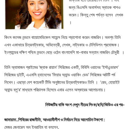
জন্য বিএসসি অনার্সসহ স্নাতক পাশও
করেন। কিন্তু শেষ পর্যন্ত হলেন লেখক
।
কিংস কলেজ লন্ডনে বায়োমেডিকেল সায়েন্স নিয়ে পড়াশোনা করেন নাজরিন। অবশ্য তিনি
এখন একাধারে চিত্রনাট্যকার, অভিনেত্রী, লেখক, নাট্যকার ও টেলিভিশন প্রযোজক।
ইংল্যান্ডের দক্ষিণ পশ্চিম লন্ডনে বেড়ে ওঠেন বাংলাদেশি মা-বাবার সন্তান নাজরিন চৌধুরী ।
তিনি অ্যামাজন প্রাইমের ‘জ্যাক রায়ান’ সিরিজের একটি, বিবিসি ওয়ানের ‘ইস্টএন্ডারস’
সিরিজের দুইটি, এএমসি চ্যানেলের ‘ফিয়ার অ্যান্ড ওয়াকিং ডেড’ সিরিজের আটটি পর্ব
লিখেন। এছাড়া বেশ কয়েকটি টিভি অনুষ্ঠানের চিত্রনাট্যকারও তিনি । ‘রেড, হোয়াইট
অ্যান্ড ব্লু’র’ মাধ্যমে পরিচালক হিসেবে এবার এলেন অস্কারের আলোচনায়।
নিউজটির বাকি অংশ দেখুন নীচের লিংক/ছবি/ভিডিও এর পর-
জামায়াত
..
শিবিরের
রাজনীতি
,
আওয়ামীলীগ
ও
নির্বাচন
নিয়ে
আলোচিত
টকশো
:
মেজর জেনারেল অব ইব্রাহিম যা বললেন,