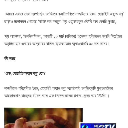
আসরে এবারে সেরা স্বল্পদৈর্ঘ্য চলচ্চিত্র ক্যাটাগরিতে নাজরিনের ‘রেড, হোয়াইট অ্যান্ড ব্লু’
ছাড়াও মনোনয়ন পেয়েছে ‘নাইট অব ফরচুন’ ‘দ্য ওয়ান্ডারফুল স্টোরি অব হেনরি সুগার’,
‘দ্য আফটার’, ‘ইনভিনসিবল’, আগামী ১০ মার্চ (রবিবার) ওভেশন হলিউডের ডলবি থিয়েটারে
অনুষ্ঠিত হবে এবারের অস্কারের বার্ষিক অ্যাকাডেমি অ্যাওয়ার্ডের ৯৬ তম আসর।
কী
আছে
‘রেড, হোয়াইট অ্যান্ড ব্লু’ তে ?
নাজরিনের পরিচালিত ‘রেড, হোয়াইট অ্যান্ড ব্লু’ স্বল্পদৈর্ঘ্য চলচ্চিত্রটি যুক্তরাষ্ট্রের
আরকানসাস রাজ্যের র্যাচেল নামে এক সিঙ্গেল মায়ের গল্পকে কেন্দ্র করে নির্মিত ।