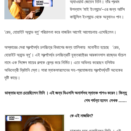
অ্যাওয়ার্ড জেতেন তিনি। তাঁর প্রথম
উপন্যাস ‘মাই ইংল্যান্ড’-এর জন্য আর্টস
কাউন্সিল ইংল্যান্ড থেকে অনুদানও পান।
‘রেড, হোয়াইট অ্যান্ড ব্লু’ পরিচালনা করে নাজরিন আগেই আলোচনায় এসেছিলেন।‌
অস্কারের সেরা স্বল্পদৈর্ঘ্য চলচ্চিত্র বিভাগের জন্য তালিকায় মনোনীত হয়েছে ‘রেড,
হোয়াইট অ্যান্ড ব্লু’। এই স্বল্পদৈর্ঘ্য চলচ্চিত্রটি যুক্তরাষ্ট্রের আরকানসাস রাজ্যের র্যাচেল
নামে এক সিঙ্গেল মায়ের গল্পকে কেন্দ্র করে নির্মিত। এতে অভিনয় করেছেন হলিউড
অভিনেত্রী ব্রিটানি স্নো। সারা ম্যাকফারলেনের সহ-প্রযোজনায় স্বল্পদৈর্ঘ্যটি অনেকের
দৃষ্টি কাড়ে।
ডাক্তার হতে চেয়েছিলেন তিনি । এই জন্য বিএসসি অনার্সসহ স্নাতক পাশও করেন। কিন্তু
শেষ পর্যন্ত হলেন লেখক …….
কে এই নাজরিন?
ডাক্তার হতে চেয়েছিলেন তিনি । এই