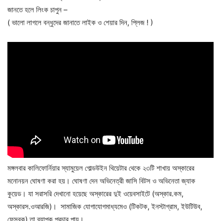
জানতে হলে লিংক চাপুন –
( ভালো লাগলে বন্ধুদের জানাতে লাইক ও শেয়ার দিন, প্লিজ ! )
মঙ্গলবার কালিফোর্নিয়ার স্যামুয়েল গোল্ডউইন থিয়েটার থেকে ২৩টি শাখায় অস্কারের
মনোনয়ন ঘোষণা করা হয়। ঘোষণা দেন অভিনেত্রী জাসি বিটস ও অভিনেতা জ্যাক
কুয়েড। যা সরাসরি দেখানো হয়েছে অস্কারের দুই ওয়েবসাইটে (অস্কার.কম,
অস্কারস.ওআরজি)। সামাজিক যোগাযোগমাধ্যমেও (টিকটক, ইনস্টাগ্রাম, ইউটিউব,
ফেসবুক) তা ব্যাপক প্রচার পায়।