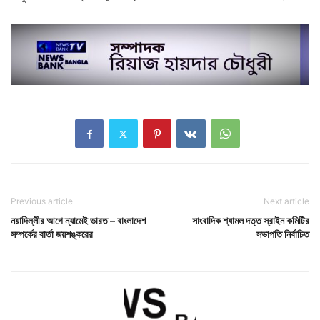
Previous article
Next article
নয়াদিল্লীর আগে ন্যামেই ভারত – বাংলাদেশ
সাংবাদিক শ্যামল দত্ত স্রাইন কমিটির
সম্পর্কের বার্তা জয়শঙ্করের
সভাপতি নির্বাচিত