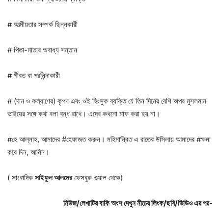
# আত্মীয়তার সম্পর্ক ছিন্নকারী
# পিতা-মাতার অবাধ্য সন্তান
# গীবত বা পরনিন্দাকারী
# (দান ও কল্যাণের) কৃপণ এবং ওই হিংসুক ব্যক্তি যে তিন দিনের বেশি অপর মুসলমান
ভাইয়ের সঙ্গে কথা বলা বন্ধ রাখে। এদের কখনো মাফ করা হয় না।
#হে আল্লাহ, আমাদের #হেফাজত করুন। মহিমান্বিত এ রাতের উসিলায় আমাদের #ক্ষমা
করে দিন, আমিন।
( সাংবাদিক
সাইফুল আলমের
ফেসবুক ওয়াল থেকে)
নিউজ/
লেখাটির
বাকি
অংশ
দেখুন
নীচের
লিংক/
ছবি/
ভিডিও
এর
পর-