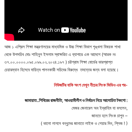
আজ ১ এপ্রিল শিক্ষা মন্ত্রণালয়ের মাধ্যমিক ও উচ্চ শিক্ষা বিভাগ শৃঙ্খলা বিষয়ক শাখা
থেকে উপসচিব মোঃ শাহিনুল ইসলাম স্বাক্ষরিত এ ব্যাপারে এক আদেশে (স্মারক নং
৩৭.০০.০০০০.০৯৫.০৯৯.০২.২০২৪.১৯৭ ) চট্টগ্রাম শিক্ষা বোর্ডের ভারপ্রাপ্ত
চেয়ারম্যান হিসেবে দায়িত্ব পালনকারী সচিবের বিরুদ্ধে তদন্তের জন্য বলা হয়েছে।
নিউজটির বাকি অংশ দেখুন নীচের লিংক ভিডিও এর পর-
জামায়াত
..
শিবিরের
রাজনীতি
,
আওয়ামীলীগ
ও
নির্বাচন
নিয়ে
আলোচিত
টকশো
:
মেজর জেনারেল অব ইব্রাহিম যা বললেন,
জানতে হলে লিংক চাপুন –
( ভালো লাগলে বন্ধুদের জানাতে লাইক ও শেয়ার দিন, প্লিজ ! )