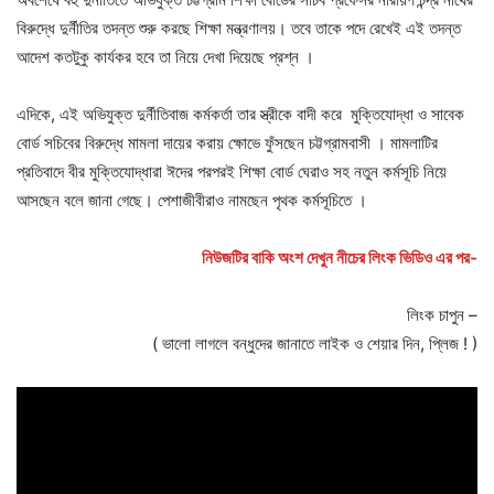
বিরুদ্ধে দুর্নীতির তদন্ত শুরু করছে শিক্ষা মন্ত্রণালয়।‌ তবে তাকে পদে রেখেই এই তদন্ত
আদেশ কতটুকু কার্যকর হবে তা নিয়ে দেখা দিয়েছে প্রশ্ন ।
এদিকে, এই অভিযুক্ত দুর্নীতিবাজ কর্মকর্তা তার স্ত্রীকে বাদী করে মুক্তিযোদ্ধা ও সাবেক
বোর্ড সচিবের বিরুদ্ধে মামলা দায়ের করায় ক্ষোভে ফুঁসছেন চট্টগ্রামবাসী । মামলাটির
প্রতিবাদে বীর মুক্তিযোদ্ধারা ঈদের পরপরই শিক্ষা বোর্ড ঘেরাও সহ নতুন কর্মসূচি নিয়ে
আসছেন বলে জানা গেছে। ‌পেশাজীবীরাও নামছেন পৃথক কর্মসূচিতে ।
নিউজটির বাকি অংশ দেখুন নীচের লিংক ভিডিও এর পর-
লিংক চাপুন –
( ভালো লাগলে বন্ধুদের জানাতে লাইক ও শেয়ার দিন, প্লিজ ! )