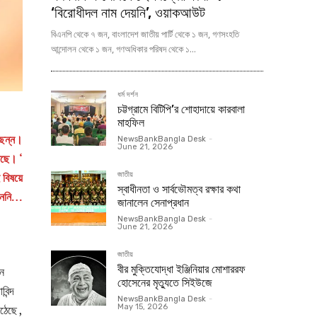
‘বিরোধীদল নাম দেয়নি’, ওয়াকআউট
বিএনপি থেকে ৭ জন, বাংলাদেশ জাতীয় পার্টি থেকে ১ জন, গণসংহতি
আন্দোলন থেকে ১ জন, গণঅধিকার পরিষদ থেকে ১...
ধর্ম দর্শন
চট্টগ্রামে বিটিপি’র শোহাদায়ে কারবালা
মাহফিল
্ছন্ন।
NewsBankBangla Desk
-
June 21, 2026
েছে। ‘
জাতীয়
বিষয়ে
স্বাধীনতা ও সার্বভৌমত্ব রক্ষার কথা
দেননি…
জানালেন সেনাপ্রধান
NewsBankBangla Desk
-
June 21, 2026
জাতীয়
বীর মুক্তিযোদ্ধা ইঞ্জিনিয়ার মোশাররফ
েন
হোসেনের মৃত্যুতে সিইউজে
িন্দ
NewsBankBangla Desk
-
May 15, 2026
উঠেছে ,