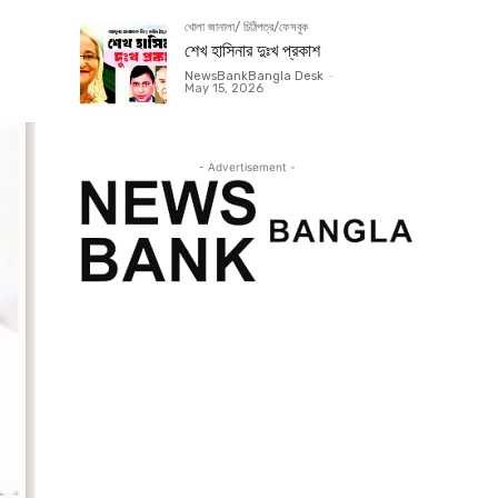
খোলা জানালা/ চিঠিপত্র/ফেসবুক
শেখ হাসিনার দুঃখ প্রকাশ
NewsBankBangla Desk
-
May 15, 2026
- Advertisement -