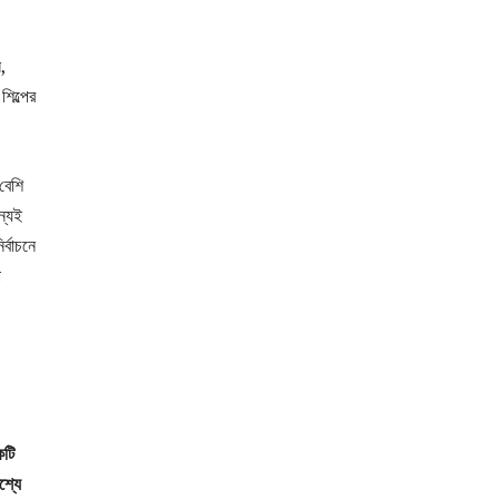
,
িল্পের
বেশি
ন্যই
্বাচনে
ো
কটি
েশ্যে