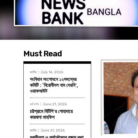
Must Read
জাতীয়
July 14, 2026
সংবিধান সংশোধনে ১২সদস্যের
কমিটি : ‘বিরোধীদল নাম দেয়নি’,
ওয়াকআউট
ধর্ম দর্শন
June 21, 2026
চট্টগ্রামে বিটিপি’র শোহাদায়ে
কারবালা মাহফিল
জাতীয়
June 21, 2026
স্বাধীনতা ও সার্বভৌমত্ব রক্ষার কথা