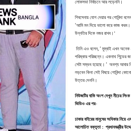
লোকসভা নির্বাচনে আর লড়েননি।‌
শিবসেনায় যোগ দেয়ার পর গোবিন্দা বলেন
‘আমি মন দিয়ে ভালো করে কাজ করব। শ
উন্নতির দিকে নজর রাখব।’
তিনি এও বলেন, ‘ মুম্বাই এখন অনেক 
পরিষ্কার পরিচ্ছন্ন। একনাথ শিন্ডের জ
সেটা সম্ভব হয়েছে। ‘ অবশ্য আবার নির
লড়বেন কিনা সেই বিষয়ে গোবিন্দা কোন
উত্তর দেননি।
নিউজটির বাকি অংশ দেখুন নীচের লিংক
ভিডিও এর পর-
ঢাকার বাইরের মানুষের অধিকার নিয়ে এ
আলোচিত বক্তৃতা : প্রধানমন্ত্রীর
উদ্দ