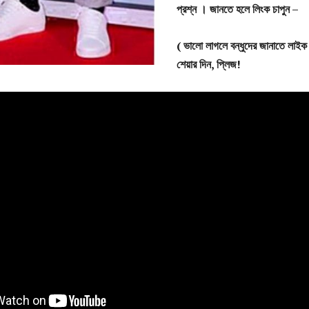
প্রশ্ন
।
জানতে
হলে
লিংক
চাপুন –
(
ভালো
লাগলে
বন্ধুদের
জানাতে
লাইক
শেয়ার
দিন,
প্লিজ!