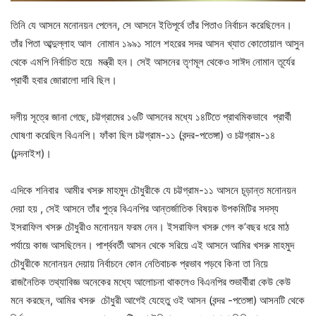
তিনি যে আসনে মনোনয়ন পেলেন, সে আসনে ইতিপূর্বে তাঁর পিতাও নির্বাচন করেছিলেন।
তাঁর পিতা আব্দুল্লাহ আল নোমান ১৯৯১ সালে শহরের সদর আসন খ্যাত কোতোয়াল আসুন
থেকে এমপি নির্বাচিত হয়ে মন্ত্রী হন। সেই আসনের তৃণমূল থেকেও সাঈদ নোমান তূর্যের
প্রার্থী হবার জোরালো দাবি ছিল।
দলীয় সূত্রে জানা গেছে, চট্টগ্রামের ১৬টি আসনের মধ্যে ১৪টিতে প্রাথমিকভাবে প্রার্থী
ঘোষণা করেছিল বিএনপি। ফাঁকা ছিল চট্টগ্রাম-১১ (বন্দর-পতেঙ্গা) ও চট্টগ্রাম-১৪
(চন্দনাইশ)।
এদিকে শনিবার আমীর খসরু মাহমুদ চৌধুরীকে যে চট্টগ্রাম-১১ আসনে চূড়ান্ত মনোনয়ন
দেয়া হয় , সেই আসনে তাঁর পুত্র বিএনপির আন্তর্জাতিক বিষয়ক উপকমিটির সদস্য
ইসরাফিল খসরু চৌধুরীও মনোনয়ন ফরম নেন। ইসরাফিল খসরু গেল ক’বছর ধরে মাঠ
পর্যায়ে কাজ আসছিলেন। পার্শ্ববর্তী আসন থেকে সরিয়ে এই আসনে আমির খসরু মাহমুদ
চৌধুরীকে মনোনয়ন দেয়ায় নির্বাচনে কোন নেতিবাচক প্রভাব পড়বে কিনা তা নিয়ে
রাজনৈতিক তথ্যাবিজ্ঞ অনেকের মধ্যে আলোচনা থাকলেও বিএনপির শুভার্থীরা কেউ কেউ
মনে করছেন, আমির খসরু চৌধুরী আগেই যেহেতু ওই আসন (বন্দর -পতেঙ্গা) আসনটি থেকে