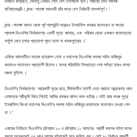
নির্বাচন করেছেন, সেহেতু এবারও সেটি বেশ ইতিবাচক হবে। তাছাড়া তিনি সাবেক
বাণিজ্যমন্ত্রী। বন্দর- পতেঙ্গা আসনটি তাঁর জন্য বেশ নির্বাচনী তাৎপর্যপূর্ণ। ‘
বন্দর -পতেঙ্গা আসন থেকে পূর্ব প্রস্তুতি সত্ত্বেও ইসরাফিল খসরুর মনোনয়ন না পাওয়া
প্রসঙ্গে বিএনপির নির্ভরযোগ্য একটি সূত্র জানায়, এক পরিবার থেকে একজন মনোনয়নের
ফর্মুলা মেনে চলায় প্রত্যাশা পূরণ হলো না খসরুপুত্রের ।’
এদিকে আসনটিতে সাবেক ছাত্রদল নেতা ও মহানগর বিএনপির সদস্য সচিব নাজিমুর
রহমানও মনোনয়ন প্রত্যাশী ছিলেন। দলের পরিবর্তিত সিদ্ধান্তে শেষ পর্যন্ত তারও ভাগ্য
বঞ্চনা ফুটলো ।
বিএনপি’র নির্ভরযোগ্য আরেকটি সূত্র মতে, দীর্ঘকালীন ত্যাগী নেতা প্রয়াত আব্দুল্লাহ আল
নোমানকে স্বীকৃতি দিতে গিয়েই আমির খসরুর আসন বদল ঘটেছে। তাই আর খসরু পুত্র
ইসরাফিল কিংবা মহানগর বিএনপি’র সদস্য সচিব নাজিমুর রহমানকে মনোনয়ন দেওয়া গেল
না ।’
এবারের নির্বাচনে বিএনপি’র চট্টগ্রাম ১০ ও চট্টগ্রাম ১১ আসনের প্রার্থী বদলের ঘটনা দলের
পুরনো অনেককেই ৩৫ বছর আগের ঘটনাকেই মনে করিয়ে দেয়। সেই ৯১ নির্বাচন পরবর্তী