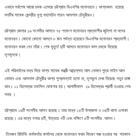
এভাবে সর্বশেষ আরো চমক এসেছে চট্টগ্রাম বিএনপির মনোনয়নে। ভাগ্যবদল হয়েছে
দলটির সাবেক কেন্দ্রীয় যুগ্ম মহাসচিব লায়ন আসলাম চৌধুরীরও।
চট্টগ্রাম জেলার ১৬ সংসদীয় আসনে ৭৫ শতাংশ মনোনয়ন প্রত্যাশীর জুটলো না দলের
মনোনয়ন। কোনো কোনো আসনে ৮ জন পর্যন্ত হয়েছেন বিএনপির মনোনয়ন প্রত্যাশী।
মনোনয়ন ফরম নেন তাঁরা। শেষ মুহূর্তে দুটি আসনে মনোনয়ন বদল চমকে দিয়েছে
তৃণমূলকে।
এই পরিবর্তনের মধ্য দিয়ে ভাগ্য সাবেক মন্ত্রী আব্দুল্লাহ আল নোমান পুত্র সাইদ আল
নোমান এবং আসলাম চৌধুরীর ভাগ্য সুপ্রসন্নই হলো না, তৃণমূলে দেখা দিয়েছে নতুন চাঙ্গা
ভাব। ১১ ডিসেম্বর তফসিল ঘোষণার হয়। আগামীকাল ২৯ ডিসেম্বর প্রার্থী হওয়ার শেষ
সময় ।
চট্টগ্রামে ১৬টি সংসদীয় আসন রয়েছে। তার মধ্যে ১৫টি উপজেলা ও ৩৪টি থানা এলাকা
রয়েছে। এর মধ্যে নগরে ৪টি, উত্তরে ৭টি এবং দক্ষিণে ৫টি সংসদীয় আসন।
তিনজন রিটার্নিং কর্মকর্তার কার্যালয় থেকে মনোনয়ন ফরম বিতরণ শুরু হওয়ার পর গতকাল