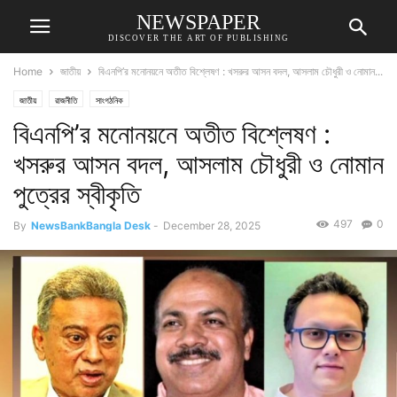
NEWSPAPER
DISCOVER THE ART OF PUBLISHING
Home
জাতীয়
বিএনপি’র মনোনয়নে অতীত বিশ্লেষণ : খসরুর আসন বদল, আসলাম চৌধুরী ও নোমান...
জাতীয়
রাজনীতি
সাংগঠনিক
বিএনপি’র মনোনয়নে অতীত বিশ্লেষণ :
খসরুর আসন বদল, আসলাম চৌধুরী ও নোমান
পুত্রের স্বীকৃতি
497
0
By
NewsBankBangla Desk
-
December 28, 2025