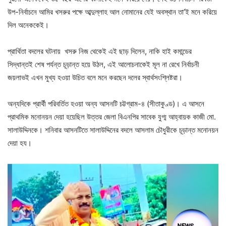
উপ-নির্বাচনে আমির খসরুর পক্ষে আব্দুল্লাহ আল নোমানের যেই অবস্থান তা’ই মনে করিয়ে
দিল অনেককেই।
প্রার্থিতা বদলের ঘটনায় খসরু নিজ থেকেই এই ছাড় দিলেন, নাকি হাই কমান্ডের
সিদ্ধান্তই শেষ পর্যন্ত চূড়ান্ত হয়ে উঠল, এই আলোচনাকেই মূল না রেখে নির্বাচনী
জয়লাভই এখন মুখ্য হওয়া উচিত বলে মনে করছেন দলের স্বার্থসংশ্লিষ্টরা।
অন্যদিকে প্রার্থী পরিবর্তিত হওয়া অন্য আসনটি চট্টগ্রাম-৪ (সীতাকুণ্ড)। এ আসনে
প্রাথমিক মনোনয়ন দেয়া হয়েছিল উত্তর জেলা বিএনপির সাবেক যুগ্ম আহ্বায়ক কাজী মো.
সালাউদ্দিনকে। শনিবার আসনটিতে সালাউদ্দিনের বদলে আসলাম চৌধুরীকে চূড়ান্ত মনোনয়ন
দেয়া হয।