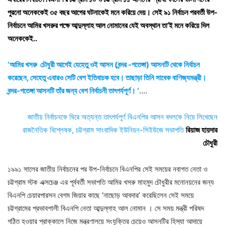
পুরনো অনেককেই ৩৫ বছর আগের ঘটনাকেই মনে করিয়ে দেয়। সেই ৯১ নির্বাচন পরবর্তী উপ-
নির্বাচনে আমির খসরুর পক্ষে আব্দুল্লাহ আল নোমানের যেই অবস্থান তা’ই মনে করিয়ে দিল
অনেককেই..
‘আমির খসরু চৌধুরী আগেই যেহেতু ওই আসন (বন্দর -পতেঙ্গা) আসনটি থেকে নির্বাচন
করেছেন, সেহেতু এবারও সেটি বেশ ইতিবাচক হবে। তাছাড়া তিনি সাবেক বাণিজ্যমন্ত্রী।
বন্দর-পতেঙ্গা আসনটি তাঁর জন্য বেশ নির্বাচনী তাৎপর্যপূর্ণ। ‘
….
জাতীয় নির্বাচনকে ঘিরে অত্যন্ত তাৎপর্যপূর্ণ বিএনপির আসন বদলকে নিয়ে লিখেছেন
রাজনৈতিক বিশ্লেষক, চট্টগ্রাম সাংবাদিক ইউনিয়ন-সিইউজে সভাপতি
রিয়াজ হায়দার
চৌধুরী
১৯৯১ সালের জাতীয় নির্বাচনের পর উপ-নির্বাচনে বিএনপির সেই সময়ের নবাগত নেতা ও
চট্টগ্রাম স্টক এক্সচেঞ্জ এর পূর্ববর্তী সভাপতি আমির খসরু মাহমুদ চৌধুরীর মনোনয়নের জন্য
বিএনপি চেয়ারপারসন বেগম জিয়ার কাছে ‘নাছোড় আবদার’ করেছিলেন সেই সময়ে
চট্টগ্রামের প্রভাবশালী বিএনপি নেতা আব্দুল্লাহ আল নোমান ‌। সে সময় মন্ত্রী পরিষদ
গঠিত হওয়ার প্রাক্কালে নিজে মন্ত্রণালয়ে সংযুক্তির চেয়েও আসনটির হিস্যা আদায়ে