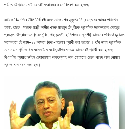
পর্যন্ত চট্টগ্রামে মোট ১৫০টি মনোনয়ন ফরম বিতরণ করা হয়েছে।
এদিকে বিএনপি’র নীতি নির্ধারণী মহল থেকে শেষ মুহূর্তের সিদ্ধান্তে যে আসন পরিবর্তন
হলো, তাতে সাবেক মন্ত্রী আমীর খসরু মাহমুদ চৌধুরীকে প্রাথমিক মনোনয়নের ক্ষেত্রে
প্রদত্ত চট্টগ্রাম–১০ (ডবলমুরিং, পাহাড়তলী, হালিশহর ও খুলশী) আসনের পরিবর্তে চূড়ান্ত
মনোনয়নে চট্টগ্রাম–১১ আসনে (বন্দর-পতেঙ্গা) প্রার্থী করা হয়েছে । তাঁর জন্য প্রাথমিক
মনোনয়নে পূর্ব ঘোষিত আসনটিতে অর্থাৎ,চট্টগ্রাম–১০ আসনেরই প্রার্থী করা হয়েছে
বিএনপির প্রয়াত ভাইস চেয়ারম্যান আবদুল্লাহ আল নোমানের ছেলে সাঈদ আল নোমান
তূর্যকে মনোনয়ন দেয়া হয়।