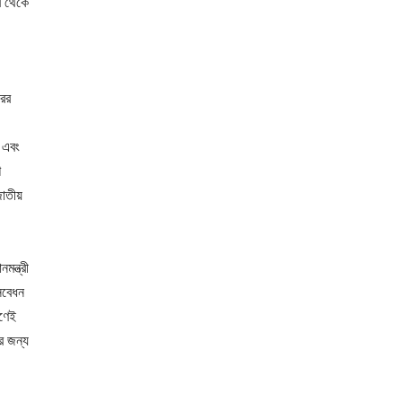
র থেকে
রের
া এবং
শ
াতীয়
মন্ত্রী
সবেধন
রণেই
র জন্য