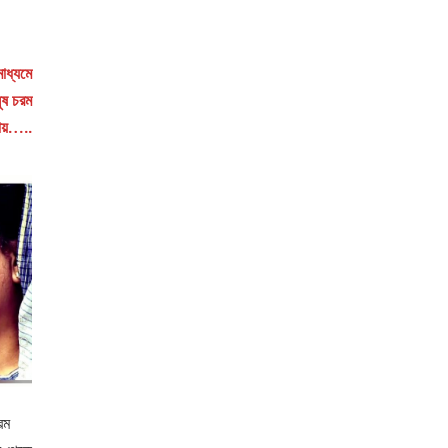
মাধ্যমে
ুষ চরম
ায়…..
রম