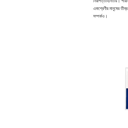
নিরাপত্তাহীনতায়। পরি
একশ্রেণীর মানুষের তীব্
সম্পর্কও।