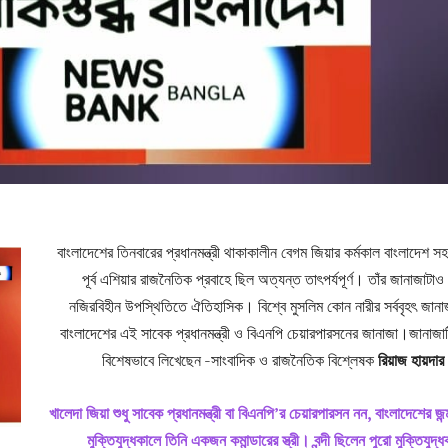
বাংলাদেশের তিনবারের প্রধানমন্ত্রী থাকাকালীন বেগম জিয়ার কর্মকাল বাংলাদেশ সহ
পূর্ব এশিয়ার রাজনৈতিক প্রবাহে ছিল অত্যন্ত তাৎপর্যপূর্ণ। তাঁর জানাজাটাও
নজিরবিহীন উপস্থিতিতে ঐতিহাসিক। বিশ্বে মুসলিম কোন নারীর সর্ববৃহৎ জানা
বাংলাদেশের এই সাবেক প্রধানমন্ত্রী ও বিএনপি চেয়ারপারসনের জানাজা।জানাজাটি
বিশেষভাবে লিখেছেন -সাংবাদিক ও রাজনৈতিক বিশ্লেষক
রিয়াজ হায়দার
খালেদা জিয়া শুধু সাবেক প্রধানমন্ত্রী বা বিএনপি’র চেয়ারপারসন নন, বাংলাদেশের জন
মুক্তিযুদ্ধকালে তিনি একজন কমান্ডারের স্ত্রী। বন্দী ছিলেন পুরো মুক্তিযুদ