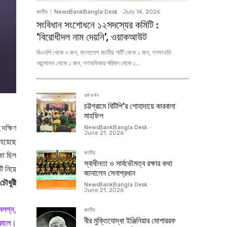
জাতীয়
NewsBankBangla Desk
-
July 14, 2026
সংবিধান সংশোধনে ১২সদস্যের কমিটি :
‘বিরোধীদল নাম দেয়নি’, ওয়াকআউট
বিএনপি থেকে ৭ জন, বাংলাদেশ জাতীয় পার্টি থেকে ১ জন, গণসংহতি
আন্দোলন থেকে ১ জন, গণঅধিকার পরিষদ থেকে ১...
ধর্ম দর্শন
চট্টগ্রামে বিটিপি’র শোহাদায়ে কারবালা
মাহফিল
 দক্ষিণ
NewsBankBangla Desk
-
June 21, 2026
 হয়েছে
জাতীয়
জা ছিল
স্বাধীনতা ও সার্বভৌমত্ব রক্ষার কথা
 নিয়ে
জানালেন সেনাপ্রধান
 চৌধুরী
NewsBankBangla Desk
-
June 21, 2026
্মলগ্ন,
জাতীয়
বীর মুক্তিযোদ্ধা ইঞ্জিনিয়ার মোশাররফ
্ধকালে।