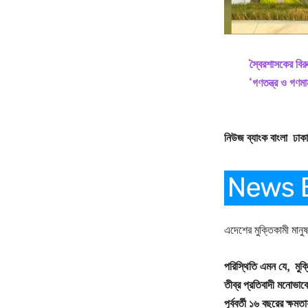
স্বৈরশাসকের বির
‘গণতন্ত্র ও গণম
নিউজ ব্যাংক বাংলা ঢাক
এদেশের মুক্তিকামী মান
পরিস্থিতি এমন যে, মুক
তীব্র প্রতিবাদী মনোভাব
পূর্ববর্তী ১৬ বছরের ক্ষ