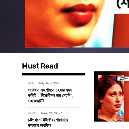
Must Read
জাতীয়
July 14, 2026
সংবিধান সংশোধনে ১২সদস্যের
কমিটি : ‘বিরোধীদল নাম দেয়নি’,
ওয়াকআউট
ধর্ম দর্শন
June 21, 2026
চট্টগ্রামে বিটিপি’র শোহাদায়ে
কারবালা মাহফিল