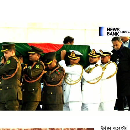
দীর্ঘ ৪৫ বছরে তাঁর