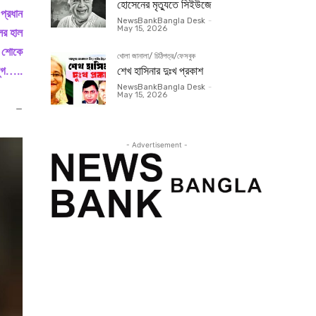
হোসেনের মৃত্যুতে সিইউজে
 প্রধান
NewsBankBangla Desk
-
May 15, 2026
লের হাল
, শোকে
খোলা জানালা/ চিঠিপত্র/ফেসবুক
যুগ…..
শেখ হাসিনার দুঃখ প্রকাশ
NewsBankBangla Desk
-
May 15, 2026
–
- Advertisement -