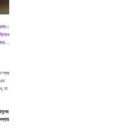
ার্সন।
হিসেবে
জিয়া…
ন সময়
 এত
ে, তা
ানুষের
স্থায়