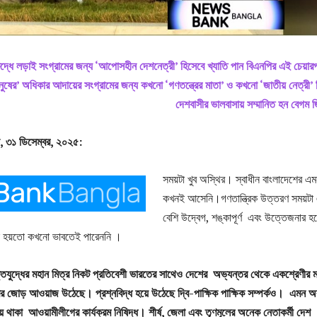
ুদ্ধে লড়াই সংগ্রামের জন্য ‘আপোসহীন দেশনেত্রী’ হিসেবে খ্যাতি পান বিএনপির এই চেয়ারপ
ানুষের’ অধিকার আদায়ের সংগ্রামের জন্য কখনো ‘গণতন্ত্রের মাতা’ ও কখনো ‘জাতীয় নেত্রী’ 
দেশবাসীর ভালবাসায় সম্মানিত হন বেগম 
া, ৩১ ডিসেম্বর, ২০২৫:
সময়টা খুব অস্থির। স্বাধীন বাংলাদেশের এম
কখনই আসেনি।গণতান্ত্রিক উত্তরণ সময়টা
বেশি উদ্বেগ, শঙ্কাপূর্ণ এবং উত্তেজনার হব
ুষ হয়তো কখনো ভাবতেই পারেননি ।
্তিযুদ্ধের মহান মিত্র নিকট প্রতিবেশী ভারতের সাথেও দেশের অভ্যন্তর থেকে একশ্রেণীর ম
ের জোড় আওয়াজ উঠেছে। প্রশ্নবিদ্ধ হয়ে উঠেছে দ্বি-পাক্ষিক পাক্ষিক সম্পর্কও। এমন অব
মতায় থাকা আওয়ামীলীগের কার্যক্রম নিষিদ্ধ। শীর্ষ, জেলা এবং তৃণমূলের অনেক নেতাকর্মী দেশ