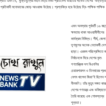
স্থিতি এমন যে, মুক্তিযুদ্ধের মহান মিত্র নিকট প্রতিবেশী ভারতের সাথেও দেশের অভ্যন্ত
র প্রতিবাদী মনোভাবের জোড় আওয়াজ উঠেছে। প্রশ্নবিদ্ধ হয়ে উঠেছে দ্বি-পাক্ষিক পাক্ষিক
এমন অবস্থায় পূর্ববর্তী ১৬ বছ
ক্ষমতায় থাকা আওয়ামীলীগের
কার্যক্রম নিষিদ্ধ। শীর্ষ, জেল
তৃণমূলের অনেক নেতাকর্মী দে
ছাড়া। এরকম পরিপ্রেক্ষিতে জ
নির্বাচনকে ঘিরে দেশের বৃহৎ
গণতান্ত্রিক দল বিএনপির
চেয়ারপারসন ও তিনবারের প্রধান
বেগম খালেদা জিয়া’ই ছিলেন 
নীলমণি। তাঁর মৃত্যু সঙ্গত কা
দেশের গণতন্ত্র এবং ভবিষ্যতে
তৈরি করেছে এক শোকস্তব্ধ
শূন্যতা।