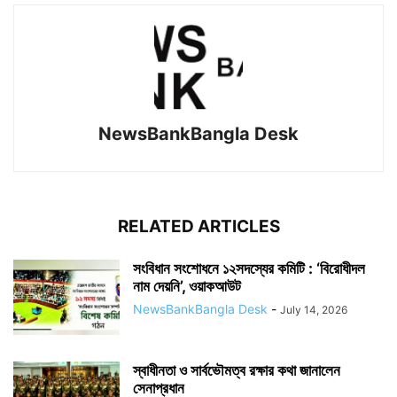
NewsBankBangla Desk
RELATED ARTICLES
সংবিধান সংশোধনে ১২সদস্যের কমিটি : ‘বিরোধীদল
নাম দেয়নি’, ওয়াকআউট
NewsBankBangla Desk
-
July 14, 2026
স্বাধীনতা ও সার্বভৌমত্ব রক্ষার কথা জানালেন
সেনাপ্রধান