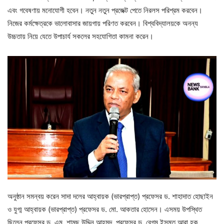
এবং গবেষণায় মনোযোগী হবেন। নতুন নতুন প্রজেক্ট পেতে নিরলস পরিশ্রম করবেন।
নিজের কর্মক্ষেত্রকে ভালোবাসার জায়গায় পরিণত করবেন। বিশ্ববিদ্যালয়কে অনন্য
উচ্চতায় নিয়ে যেতে উপাচার্য সকলের সহযোগিতা কামনা করেন।
অনুষ্ঠান সমন্বয় করেন সাদা দলের আহ্বায়ক (ভারপ্রাপ্ত) প্রফেসর ড. শাহাদাত হোছাইন
ও যুগ্ম আহ্বায়ক (ভারপ্রাপ্ত) প্রফেসর ড. মো. আকতার হোসেন। এসময় উপস্থিত
ছিলেন প্রফেসর ড. এম. শামছু উদ্দিন আহমদ, প্রফেসর ড. বেগম ইসমত আরা হক,