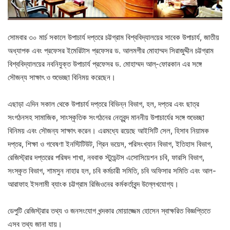
সোমবার ৩০ মার্চ সকালে উপাচার্য দপ্তরে চট্টগ্রাম বিশ্ববিদ্যালয়ের সাবেক উপাচার্য, জাতীয়
অধ্যাপক এবং প্রফেসর ইমেরিটাস প্রফেসর ড. আলমগীর মোহাম্মদ সিরাজুদ্দীন চট্টগ্রাম
বিশ্ববিদ্যালয়ের নবনিযুক্ত উপাচার্য প্রফেসর ড. মোহাম্মদ আল্-ফোরকান এর সঙ্গে
সৌজন্য সাক্ষাৎ ও শুভেচ্ছা বিনিময় করেছেন।
এছাড়া এদিন সকাল থেকে উপাচার্য দপ্তরে বিভিন্ন বিভাগ, হল, দপ্তর এবং ছাত্র
সংগঠনসহ সামাজিক, সাংস্কৃতিক সংগঠনের নেতৃবৃন্দ মাননীয় উপাচার্যের সঙ্গে শুভেচ্ছা
বিনিময় এবং সৌজন্য সাক্ষাৎ করেন। এরমধ্যে রয়েছে আইসিটি সেল, হিসাব নিয়ামক
দপ্তর, শিক্ষা ও গবেষণা ইনস্টিটিউট, গ্রিন ভয়েস, পরিসংখ্যান বিভাগ, ইতিহাস বিভাগ,
রেজিস্ট্রার দপ্তরের পরিষদ শাখা, নববাক স্টুডেন্টস এসোসিয়েশন চবি, ফারসি বিভাগ,
সংস্কৃত বিভাগ, শামসুন নাহার হল, চবি কর্মচারী সমিতি, চবি অফিসার সমিতি এবং আল-
আরাফাহ ইসলামী ব্যাংক চট্টগ্রাম রিজিওনের কর্মকর্তাবৃন্দ উল্লেখযোগ্য।
ডেপুটি রেজিস্ট্রার তথ্য ও জনসংযোগ খন্দকার মোয়াজ্জেম হোসেন স্বাক্ষরিত বিজ্ঞপ্তিতে
এসব তথ্য জানা যায়।