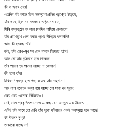
কী বা জবাব দেবে!
এতদিন যাঁর কাছে ছিল সমস্ত বাঙালির প্রশ্নের উত্তর,
যাঁর কাছে ছিল সব সমস্যার তড়িৎ সমাধান,
যিনি বজ্রকন্ঠের হুংকারে চারদিক দাপিয়ে বেড়াতেন,
যাঁর চোখেমুখে খেলা করত প্রখর দীপ্তির ঝলকানি!
আজ কী হয়েছে তাঁর!
কই, তাঁর চোখ-মুখ সব যেন থমকে গিয়েছে হঠাৎ!
আজ তো তাঁর কন্ঠরোধ হয়ে গিয়েছে!
তাঁর পায়ের শব্দ পাওয়া যাচ্ছে না কোথাও!
কী হলো তাঁর!
নিথর-নিস্তব্ধ হয়ে পড়ে রয়েছে তাঁর দেহখানা।
আর লাল রক্তের বন্যা বয়ে যাচ্ছে তো সারা ঘর জুড়ে;
বেয়ে বেয়ে এসেছে সিঁড়িতেও।
সেই সাথে প্রকৃতিতেও নেমে এসেছে যেন অদ্ভুত এক নীরবতা…
একি! তাঁর সাথে তো দেখি তাঁর পুরো পরিবারও একই অবস্থায় পড়ে আছে!
কী বীভৎস দৃশ্য!
তাকানো যাচ্ছে না!