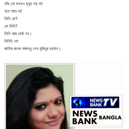
তাঁর তো কখনও মৃত্যু হয় না!
হতে পারে না!
তিনি কে?
কে তিনি?
তিনি আর কেউ নন।
তিনিই তো
জাতির জনক বঙ্গবন্ধু শেখ মুজিবুর রহমান।