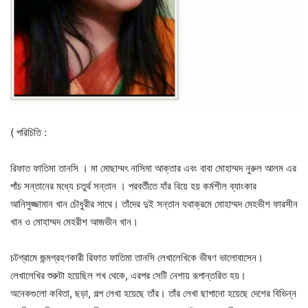
( পরিচিতি :
রিফাত ফাতিমা তানসি । মা মোছাম্মৎ নাসিমা আক্তার এবং বাবা মোহাম্মদ নুরুল আলম এর
পাঁচ সন্তানের মধ্যে চতুর্থ সন্তান । পরবর্তীতে যাঁর বিয়ে হয় কর্মশীল ব্যাংকার
আনিসুজ্জামান খান চৌধুরীর সাথে। তাঁদের দুই সন্তান যথাক্রমে মোহাম্মদ মেহভীশ ফারসীন
খান ও মোহাম্মদ মেহরীশ আজভীন খান।
চটগ্রামে জন্মগ্রহণকারী রিফাত ফাতিমা তানসি লেখালেখিকে ভীষণ ভালোবাসেন।
লেখালেখির শুরুটা হয়েছিল শখ থেকে, এরপর সেটি নেশায় রূপান্তরিত হয়।
অনেকগুলো কবিতা, ছড়া, গল্প লেখা হয়েছে তাঁর। তাঁর লেখা ছাপানো হয়েছে দেশের বিভিন্ন