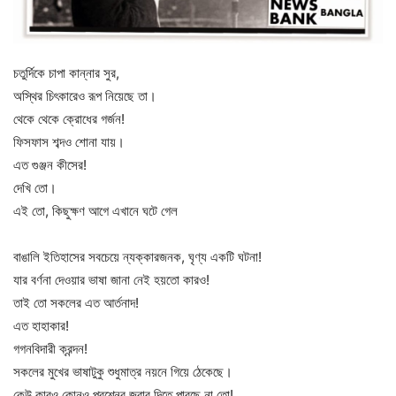
চতুর্দিকে চাপা কান্নার সুর,
অস্থির চিৎকারেও রূপ নিয়েছে তা।
থেকে থেকে ক্রোধের গর্জন!
ফিসফাস শব্দও শোনা যায়।
এত গুঞ্জন কীসের!
দেখি তো।
এই তো, কিছুক্ষণ আগে এখানে ঘটে গেল
বাঙালি ইতিহাসের সবচেয়ে ন্যক্কারজনক, ঘৃণ্য একটি ঘটনা!
যার বর্ণনা দেওয়ার ভাষা জানা নেই হয়তো কারও!
তাই তো সকলের এত আর্তনাদ!
এত হাহাকার!
গগনবিদারী ক্রন্দন!
সকলের মুখের ভাষাটুকু শুধুমাত্র নয়নে গিয়ে ঠেকেছে।
কেউ কারও কোনও প্রশ্নের জবাব দিতে পারছে না তো!