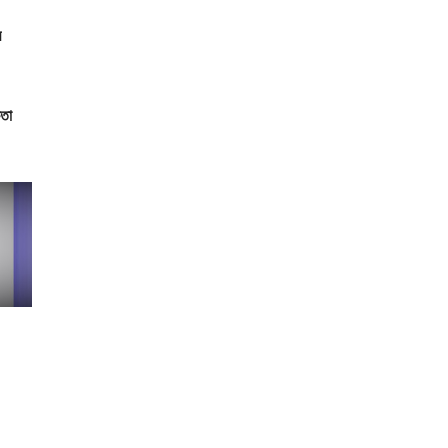
র
কতা