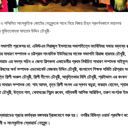
ও সম্মিলিত সাংস্কৃতিক জোটের নেতৃবৃন্দকে সাথে নিয়ে বিজয় চিহ্ন প্রদর্শনকালে মহানগর
মুক্তিযোদ্ধা মাহতাব উদ্দিন চৌধুরী-
দ সভাপতি প্রফেসর ডা. একিউএম সিরাজুল ইসলামের সভাপতিত্বে মতবিনিময় সভায় বক্তব্য র
র সাধারণ সম্পাদক ও চট্টগ্রাম সাংবাদিক ইউনিয়নের সাবেক সভাপতি রিয়াজ হায়দার চৌধুরী,
কোয়াড এর সদস্য সচিব ও জেলা শিল্পকলা একাডেমীর প্রথম নির্বাচিত সাধারণ সম্পাদক সাইফ
পরিষদের অর্থ সম্পাদক এডভোকেট মেজবাহ উদ্দিন চৌধুরী, বাংলাদেশ শিক্ষক সমিতি চট্টগ্রাম অ
ি শিল্পী অঞ্চল চৌধুরী, শিল্পী দীপেন চৌধুরী, আবৃত্তিকার মিলি চৌধুরী, প্রতিভাস এর কংকন 
র সাধারন সম্পাদক মো: শাহ আলম, নৃত্য শিল্পী সংসদ এর স্বপন বড়ুয়া, ফরহাদ হোসেন, শ্যাম
দি, শিলা চৌধুরী, উত্তম পাল, খেলাঘরের প্রিন্স রুবেল, নাট্যকর্মী আশিক আরিফিন, তরুণ সংগঠক ইম
কোয়াডের প্রচার কার্যক্রম মঙ্গলবার ট্রাকযোগে শুরু হয়। নগরীর বিভিন্ন ওয়ার্ড প্রদক্ষিণ কর
 সাংস্কৃতিক স্কোয়ার্ড নেতৃবৃন্দ।