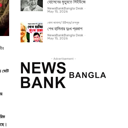
হোসেনের মৃত্যুতে সিইউজে
NewsBankBangla Desk
-
May 15, 2026
খোলা জানালা/ চিঠিপত্র/ফেসবুক
শেখ হাসিনার দুঃখ প্রকাশ
NewsBankBangla Desk
-
May 15, 2026
বীর
- Advertisement -
য় ভোট
য়
গরিক
েছে।‌