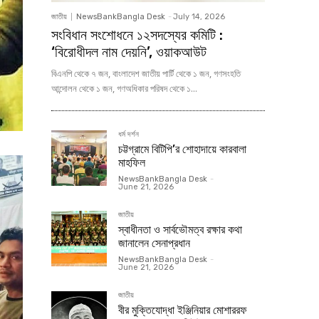
জাতীয়
NewsBankBangla Desk
-
July 14, 2026
সংবিধান সংশোধনে ১২সদস্যের কমিটি :
‘বিরোধীদল নাম দেয়নি’, ওয়াকআউট
বিএনপি থেকে ৭ জন, বাংলাদেশ জাতীয় পার্টি থেকে ১ জন, গণসংহতি
আন্দোলন থেকে ১ জন, গণঅধিকার পরিষদ থেকে ১...
ধর্ম দর্শন
চট্টগ্রামে বিটিপি’র শোহাদায়ে কারবালা
মাহফিল
NewsBankBangla Desk
-
June 21, 2026
জাতীয়
স্বাধীনতা ও সার্বভৌমত্ব রক্ষার কথা
জানালেন সেনাপ্রধান
NewsBankBangla Desk
-
June 21, 2026
জাতীয়
বীর মুক্তিযোদ্ধা ইঞ্জিনিয়ার মোশাররফ