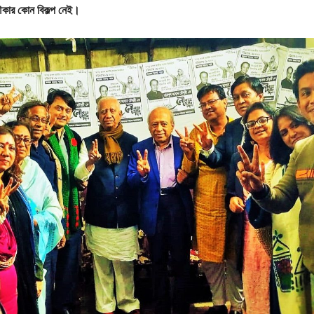
নৌকার কোন বিকল্প নেই।