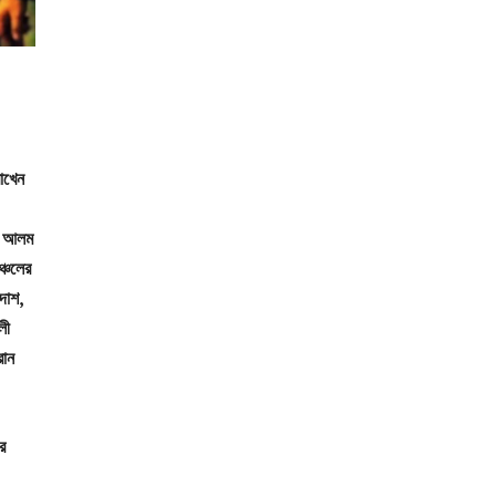
াখেন
ুল আলম
ঞ্চলের
দাশ,
লী
রান
ে