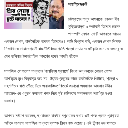
সমাপ্তি জরুরি
চট্টগ্রামের মানুষ আপনাকে একজন বীর
মুক্তিযোদ্ধা ও স্পষ্টবাদী হিসেবে জানেন।
পাশাপাশি লেখক-গোষ্ঠী আপনাকে জানেন
একজন লেখক, রাজনৈতিক গবেষক হিসেবেও। আমি বিশ্বাস করি, একজন লেখক শিক্ষক
শিক্ষাবিদ ও ভাষাসংগ্রামী রাজনীতিবিদের প্রতি শ্রদ্ধা সম্মান ও স্বীকৃতি জানাতে বঙ্গবন্ধু ও
শেখ হাসিনার উদারনৈতিক আদর্শের পথেই আপনি হাঁটবেন।
সামাজিক যোগাযোগ মাধ্যমের ‘বালখিল্য প্রলাপে’ কিংবা অন্ধকারের কোনো গোপন
আপত্তির মুখে বিভ্রান্ত হয়ে নয়, উত্তরপ্রজন্মের কাছে রাজনৈতিক শিষ্টাচার, শ্রদ্ধা ও
সহমর্মিতার বার্তা পৌঁছে দিতে অনাকাঙ্ক্ষিত বিতর্কে জড়ানো অধ্যাপক আসহাব উদ্দীন
আহমেদ-এর একুশে সম্মাননা পদক নিয়ে সৃষ্ট জটিলতার সম্মানজনক সমাপ্তি হওয়া
দরকার।
আপনার সমীপে আবেদন, দু-চারজন বায়বীয় নপুংশকের কথায় এই পদক প্রদান প্রক্রিয়া
আটকে যাওয়ায় সামাজিক মাধ্যমে ব্যাপক নিন্দার ঝড় ওঠেছে। এই নিন্দার ঝড় থামাতে