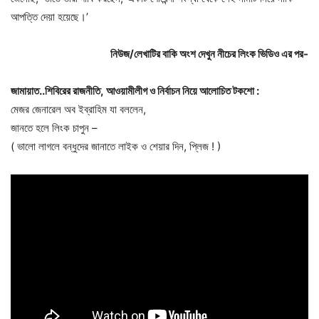
আপত্তি দেয়া হয়েছে।’
নিউজ/লেখাটির বাকি অংশ দেখুন নীচের লিংক ভিডিও এর পর-
জামায়াত
..
শিবিরের
রাজনীতি
,
আওয়ামীলীগ
ও
নির্বাচন
নিয়ে
আলোচিত
টকশো
:
মেজর জেনারেল অব ইব্রাহিম যা বললেন,
জানতে হলে লিংক চাপুন –
( ভালো লাগলে বন্ধুদের জানাতে লাইক ও শেয়ার দিন, প্লিজ ! )