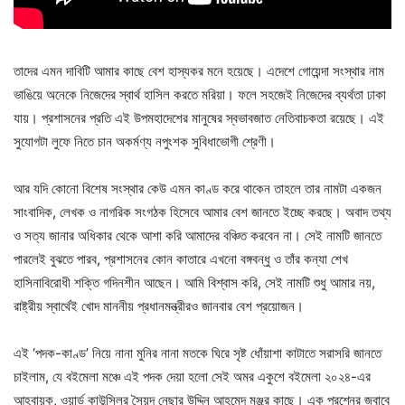
তাদের এমন দাবিটি আমার কাছে বেশ হাস্যকর মনে হয়েছে। এদেশে গোয়েন্দা সংস্থার নাম
ভাঙিয়ে অনেকে নিজেদের স্বার্থ হাসিল করতে মরিয়া। ফলে সহজেই নিজেদের ব্যর্থতা ঢাকা
যায়। প্রশাসনের প্রতি এই উপমহাদেশের মানুষের স্বভাবজাত নেতিবাচকতা রয়েছে। এই
সুযোগটা লুফে নিতে চান অকর্মণ্য নপুংশক সুবিধাভোগী শ্রেণী।
আর যদি কোনো বিশেষ সংস্থার কেউ এমন কাণ্ড করে থাকেন তাহলে তার নামটা একজন
সাংবাদিক, লেখক ও নাগরিক সংগঠক হিসেবে আমার বেশ জানতে ইচ্ছে করছে। অবাদ তথ্য
ও সত্য জানার অধিকার থেকে আশা করি আমাদের বঞ্চিত করবেন না। সেই নামটি জানতে
পারলেই বুঝতে পারব, প্রশাসনের কোন কাতারে এখনো বঙ্গবন্ধু ও তাঁর কন্যা শেখ
হাসিনাবিরোধী শক্তি গদিনশীন আছেন। আমি বিশ্বাস করি, সেই নামটি শুধু আমার নয়,
রাষ্ট্রীয় স্বার্থেই খোদ মাননীয় প্রধানমন্ত্রীরও জানবার বেশ প্রয়োজন।
এই ‘পদক-কাণ্ড’ নিয়ে নানা মুনির নানা মতকে ঘিরে সৃষ্ট ধোঁয়াশা কাটাতে সরাসরি জানতে
চাইলাম, যে বইমেলা মঞ্চে এই পদক দেয়া হলো সেই অমর একুশে বইমেলা ২০২৪-এর
আহ্বায়ক, ওয়ার্ড কাউন্সিলর সৈয়দ নেছার উদ্দিন আহমেদ মঞ্জুর কাছে। এক প্রশ্নের জবাবে