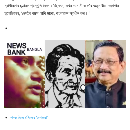
স্বাধীনতার চূড়ান্ত প্রস্তুতি নিতে যাচ্ছিলেন, তখন ভাসানী ও তাঁর অনুসারীরা স্লোগান
তুলেছিলেন, ‘ভোটের বাক্সে লাথি মারো, বাংলাদেশ স্বাধীন কর। ’
পদক নিয়ে চসিকের ‘মশকরা’