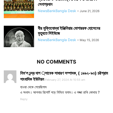
সেনাপ্রধান
NewsBankBangla Desk
-
June 21, 2026
বীর মুক্তিযোদ্ধা ইঞ্জিনিয়ার মোশাররফ হোসেনের
মৃত্যুতে সিইউজে
NewsBankBangla Desk
-
May 15, 2026
NO COMMENTS
নিম'ল চন্দ্র দাশ ্সাবেক সাধারণ সম্পাদক, ( ১৯৯২-৯৩) চট্টগ্রাম
সাংবাদিক ইউনিয়ন
February 27, 2024 At 10:55 am
হাওয়া থেকে পেয়েছিলাম
এ সংবাদ। আপনার রিপোর্ট পড়ে নিশ্চিত হলাম। এ লজ্জা রাখি কোথায় ?
Reply