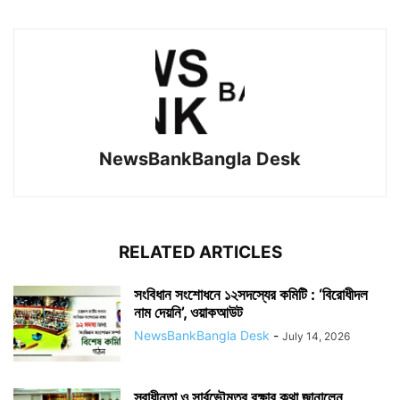
NewsBankBangla Desk
RELATED ARTICLES
সংবিধান সংশোধনে ১২সদস্যের কমিটি : ‘বিরোধীদল
নাম দেয়নি’, ওয়াকআউট
NewsBankBangla Desk
-
July 14, 2026
স্বাধীনতা ও সার্বভৌমত্ব রক্ষার কথা জানালেন