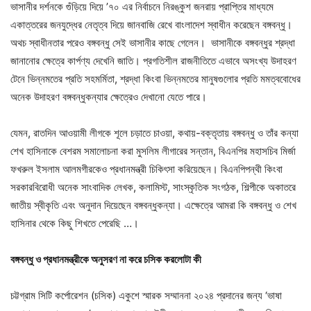
ভাসানীর দর্শনকে গুঁড়িয়ে দিয়ে ’৭০ এর নির্বাচনে নিরঙ্কুশ জনরায় প্রাপ্তির মাধ্যমে
একাত্তরের জনযুদ্ধের নেতৃত্ব দিয়ে জানবাজি রেখে বাংলাদেশ স্বাধীন করেছেন বঙ্গবন্ধু।
অথচ স্বাধীনতার পরেও বঙ্গবন্ধু সেই ভাসানীর কাছে গেলেন। ভাসানীকে বঙ্গবন্ধুর শ্রদ্ধা
জানানোর ক্ষেত্রে কার্পণ্য দেখেনি জাতি। প্রগতিশীল রাজনীতিতে এভাবে অসংখ্য উদাহরণ
টেনে ভিন্নমতের প্রতি সহমর্মিতা, শ্রদ্ধা কিংবা ভিন্নমতের মানুষগুলোর প্রতি মমত্ববোধের
অনেক উদাহরণ বঙ্গবন্ধুকন্যার ক্ষেত্রেও দেখানো যেতে পারে।
যেমন, রাতদিন আওয়ামী লীগকে শূলে চড়াতে চাওয়া, কথায়-বক্তৃতায় বঙ্গবন্ধু ও তাঁর কন্যা
শেখ হাসিনাকে বেশরম সমালোচনা করা মুসলিম লীগারের সন্তান, বিএনপির মহাসচিব মির্জা
ফখরুল ইসলাম আলমগীরকেও প্রধানমন্ত্রী চিকিৎসা করিয়েছেন। বিএনপিপন্থী কিংবা
সরকারবিরোধী অনেক সাংবাদিক লেখক, কলামিস্ট, সাংস্কৃতিক সংগঠক, শিল্পীকে অকাতরে
জাতীয় স্বীকৃতি এবং অনুদান দিয়েছেন বঙ্গবন্ধুকন্যা। এক্ষেত্রে আমরা কি বঙ্গবন্ধু ও শেখ
হাসিনার থেকে কিছু শিখতে পেরেছি …।
বঙ্গবন্ধু ও প্রধানমন্ত্রীকে অনুসরণ না করে
চসিক করলোটা কী
চট্টগ্রাম সিটি কর্পোরেশন (চসিক) একুশে স্মারক সম্মাননা ২০২৪ প্রদানের জন্য ‘ভাষা