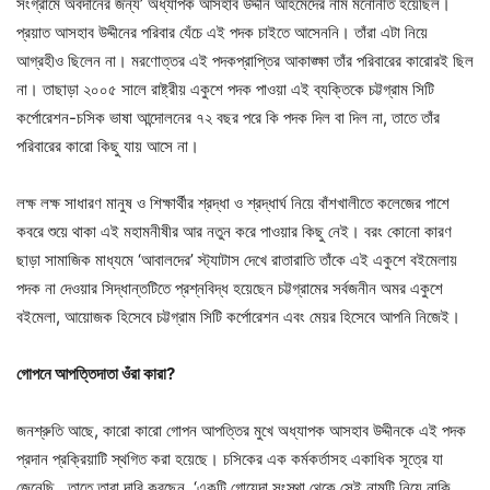
সংগ্রামে অবদানের জন্য’ অধ্যাপক আসহাব উদ্দীন আহমেদের নাম মনোনীত হয়েছিল।
প্রয়াত আসহাব উদ্দীনের পরিবার যেঁচে এই পদক চাইতে আসেননি। তাঁরা এটা নিয়ে
আগ্রহীও ছিলেন না। মরণোত্তর এই পদকপ্রাপ্তির আকাঙ্ক্ষা তাঁর পরিবারের কারোরই ছিল
না। তাছাড়া ২০০৫ সালে রাষ্ট্রীয় একুশে পদক পাওয়া এই ব্যক্তিকে চট্টগ্রাম সিটি
কর্পোরেশন-চসিক ভাষা আন্দোলনের ৭২ বছর পরে কি পদক দিল বা দিল না, তাতে তাঁর
পরিবারের কারো কিছু যায় আসে না।
লক্ষ লক্ষ সাধারণ মানুষ ও শিক্ষার্থীর শ্রদ্ধা ও শ্রদ্ধার্ঘ নিয়ে বাঁশখালীতে কলেজের পাশে
কবরে শুয়ে থাকা এই মহামনীষীর আর নতুন করে পাওয়ার কিছু নেই। বরং কোনো কারণ
ছাড়া সামাজিক মাধ্যমে ‘আবালদের’ স্ট্যাটাস দেখে রাতারাতি তাঁকে এই একুশে বইমেলায়
পদক না দেওয়ার সিদ্ধান্তটিতে প্রশ্নবিদ্ধ হয়েছেন চট্টগ্রামের সর্বজনীন অমর একুশে
বইমেলা, আয়োজক হিসেবে চট্টগ্রাম সিটি কর্পোরেশন এবং মেয়র হিসেবে আপনি নিজেই।
গোপনে
আপত্তিদাতা ওঁরা কারা?
জনশ্রুতি আছে, কারো কারো গোপন আপত্তির মুখে অধ্যাপক আসহাব উদ্দীনকে এই পদক
প্রদান প্রক্রিয়াটি স্থগিত করা হয়েছে। চসিকের এক কর্মকর্তাসহ একাধিক সূত্রে যা
জেনেছি, তাতে তারা দাবি করছেন, ‘একটি গোয়েন্দা সংস্থা থেকে সেই নামটি নিয়ে নাকি