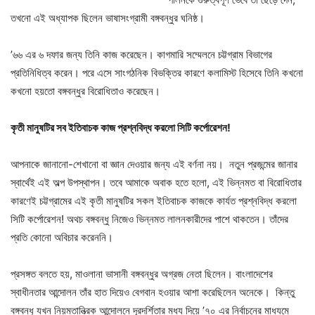
তখনো এই অধ্যাপক ছিলেন ভাষাসংগ্রামী বঙ্গবন্ধুর ঘনিষ্ঠ।
’৬৬ এর ৬ দফার জন্য তিনি কাজ করেছেন। কাগমারি সম্মেলনে চট্টগ্রাম বিভাগের
প্রতিনিধিত্ব করেন। পরে এসে সাংগঠনিক বিভক্তির কারণে কলামিস্ট হিসেবে তিনি কখনো
কখনো হয়তো বঙ্গবন্ধুর বিরোধিতাও করেছেন।
কৃতী মানুষটির সব
ইতিবাচক কাজ
প্রশ্নবিদ্ধ করলো সিটি কর্পোরেশন!
আপনাকে জানানো-শেখানো বা জ্ঞান দেওয়ার জন্য এই বর্ণনা নয়। নতুন প্রজন্মের জানার
স্বার্থেই এই অল্প উপস্থাপন। তবে আমাকে অবাক হতে হলো, এই ভিন্নমত বা বিরোধিতার
কারণেই চট্টগ্রামের এই কৃতী মানুষটির সকল ইতিবাচক কাজকে কার্যত প্রশ্নবিদ্ধ করলো
সিটি কর্পোরেশন! অথচ বঙ্গবন্ধু নিজেও ভিন্নমত লালনকারীদের পাশে থাকতেন। তাঁদের
প্রতি কোনো অবিচার করেননি।
প্রসঙ্গত বলতে হয়, মাওলানা ভাসানী বঙ্গবন্ধুর অগ্রজ নেতা ছিলেন। বাংলাদেশের
স্বাধীনতার আন্দোলন তাঁর হাত দিয়েও বেগবান হওয়ার আশা করেছিলেন অনেকে। কিন্তু
বঙ্গবন্ধু যখন নিয়মতান্ত্রিক আন্দোলনে দূরদর্শিতার মধ্য দিয়ে ’৭০ এর নির্বাচনের মাধ্যমে