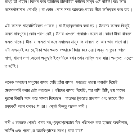
মধ্যে তা পাইনি।বিশেষ করে আমাদের চাটগাঁইয়া ধনীদের মধ্যে ওটা নাইঈ।বরং অতি
আত্মমর্যাদাবোধ দেখেছি। যা কোন কোন সময় আত্মঅহংকারের সীমা অতিক্রম করে যায়।
এটা আসলে মাত্রাতিরিক্ত শোঅফ। যা ইচ্ছাকৃতভাবে করা হয়। উনাদের অনেক কিছুই
অন্ত:সারশূন্য।কোন প্রাণ নেই। উনারা এগুলো পরোয়াও করেন না।কারণ টাকা থাকলে
ক্ষমতা থাকে। টাকা ও ক্ষমতা থাকলে সমাজের মানুষ কি ভাবলো তা আর ভাবা লাগে না।
এটা এজন্যই হয় যে,টাকা আর ক্ষমতা লজ্জাকে বিদায় করে দেয়।অন্য মানুষের ভালো
লাগা, খারাপ লাগা,আবেগ অনুভূতি ইত্যাদিকে যখন তখন লাত্থি মারা যায়।অন্তত: এদেশে
ত বটেই।
অনেক অসচ্ছল মানুষের বাসায় গেছি,তাঁরা বাসার সবচেয়ে ভালো খাবারটা দিয়েই
মেহমানদারি করার চেষ্টা করেছেন। ধনীদের বাসায় গিয়েছি, পচা বাসি মিষ্টি, ছয় মাসের
পুরনো বিরানি গরম করে সামনে দিয়েছেন। মাংসের টুকরোর মাঝখান এবং ভাতের ঠিক
মধ্যবর্তী অংশ তখনও ঠাণ্ডা। প্লেট কিন্তু অনেক দামী।
দামী ও চকচকে প্লেটে খাবার নয়,প্রকৃতপ্রস্তাবে বিষ পরিবেশন করা হয়েছে অবলীলায়,
স্মার্টলি এবং প্রকাণ্ড আত্মবিশ্বাসের সাথে। ভাবা যায়!’