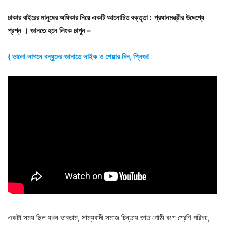
ঢাকার বাইরের মানুষের অধিকার নিয়ে একটি আলোচিত বক্তৃতা : প্রধানমন্ত্রীর
উদ্দেশ্যে
প্রশ্ন
।
জানতে
হলে
লিংক
চাপুন –
( ভালো
লাগলে
বন্ধুদের
জানাতে
লাইক
ও
শেয়ার
দিন, প্লিজ!
একটা সময় ছিল যখন ভাবতাম, সাম্যবাদী সমাজ চিন্তায় জাত গোষ্ঠী বংশ শ্রেণি পরিচয়,