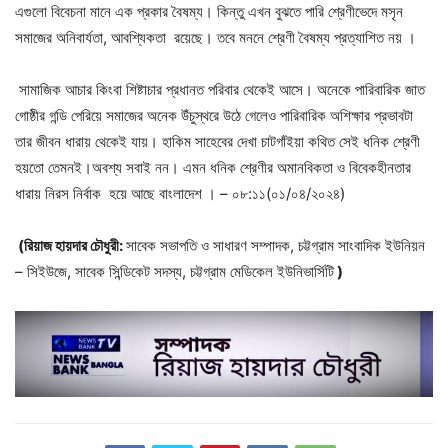
এগুলো বিবেচনা মানে এক প্রকার বৈষম্য।‌ কিন্তু এখন বুঝতে পারি শ্রেণীভেদে মসৃন
সমাজের অনিবার্যতা, আবশ্যিকতা রয়েছে। তবে মননে শ্রেণী বৈষম্য প্রত্যাশিত নয় ।‌
সামাজিক আচার কিংবা শিষ্টাচার প্রধানত পরিবার থেকেই আসে। অনেকে পারিবারিক জাত
গোষ্ঠীর গন্ডি পেরিয়ে সমাজের অনেক উঁচুস্থরে উঠে গেলেও পারিবারিক অশিক্ষার প্রভাবটা
তার জীবন ধারায় থেকেই যায়। হাকিম সাহেবের দেখা চাটগাঁইয়া কথিত সেই ধনিক শ্রেণী
হয়তো তেমনই।অবশ্য সবাই নন।‌ এমন ধনিক শ্রেণীর অমানবিকতা ও বিবেকহীনতার
ধারায় নিরস নির্বাক হয়ে আছে বাংলাদেশ ।‌ – ০৮:১১(০১/০৪/২০২৪)
(রিয়াজ হায়দার চৌধুরী:
সাবেক সভাপতি ও সাধারণ সম্পাদক, চট্টগ্রাম সাংবাদিক ইউনিয়ন
– সিইউজে, সাবেক সিন্ডিকেট সদস্য, চট্টগ্রাম মেডিকেল ইউনিভার্সিটি
)