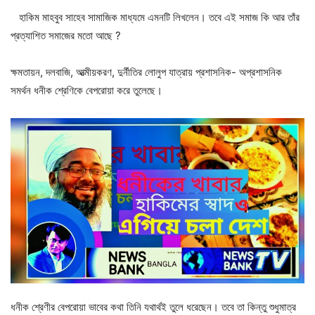
হাকিম মাহবুব সাহেব সামাজিক মাধ্যমে এমনটি লিখলেন।‌ তবে এই সমাজ কি আর তাঁর
প্রত্যাশিত সমাজের মতো আছে ?
ক্ষমতায়ন, দলবাজি, আত্মীয়করণ, দুর্নীতির লোলুপ যাত্রায় প্রশাসনিক- অপ্রশাসনিক
সমর্থন ধনীক শ্রেণিকে বেপরোয়া করে তুলেছে।‌
ধনীক শ্রেণীর বেপরোয়া ভাবের কথা তিনি যথার্থই তুলে ধরেছেন। তবে তা কিন্তু শুধুমাত্র