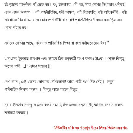
চট্টগ্রামের আঞ্চলিক গণ্ডিতে নয়। ‌শুধু চাটগাইয়া ধনী নয়, সারা দেশের সিংহভাগ ধনীরই
এখন এমন অবস্থা। ধনী রাজনীতিবিদ, ধনী আমলা, ধনি বিচারপতি, ধনী আইনজীবী , ধনী
সাংবাদিক কিংবা অন্য যে কোন পেশাজীবী বা শ্রেণি প্রতিনিধিত্বশীলদের ঘরবাড়িও এর
থেকে বাইরে নয়।
এসবের গোড়ায় আছে, প্রধানত পারিবারিক শিক্ষা বা বংশ মর্যাদাবোধের বিষয়টি।
‘..মাংসের টুকরোর মাঝখান এবং ভাতের ঠিক মধ্যবর্তী অংশ তখনও ঠাণ্ডা। প্লেট কিন্তু
অনেক দামী …! ‘ এটাও সম্ভব !!
দেখা যাবে , এই ধরনের লোকদের বেশিরভাগই জাত গোষ্ঠী বংশ ঠিক নেই। নতুবা
পারিবারিক শিক্ষার অভাব । কিন্তু আছে অঢেল বিত্ত।
ন্যায় হীনতার সংস্কৃতি এবং রুচির চরম দুর্ভিক্ষ এদের বিত্তশালী, আর্থিক বলবান করতে
সহায়তা করেছে।‌
নিউজটির বাকি অংশ দেখুন নীচের লিংক ভিডিও এর পর-