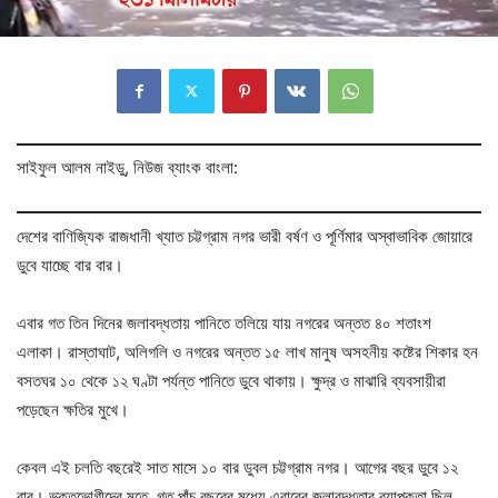
সাইফুল আলম নাইডু, নিউজ ব্যাংক বাংলা:
দেশের বাণিজ্যিক রাজধানী খ্যাত চট্টগ্রাম নগর ভারী বর্ষণ ও পূর্ণিমার অস্বাভাবিক জোয়ারে
ডুবে যাচ্ছে বার বার।
এবার গত তিন দিনের জলাবদ্ধতায় পানিতে তলিয়ে যায় নগরের অন্তত ৪০ শতাংশ
এলাকা। রাস্তাঘাট, অলিগলি ও নগরের অন্তত ১৫ লাখ মানুষ অসহনীয় কষ্টের শিকার হন
বসতঘর ১০ থেকে ১২ ঘণ্টা পর্যন্ত পানিতে ডুবে থাকায়। ক্ষুদ্র ও মাঝারি ব্যবসায়ীরা
পড়েছেন ক্ষতির মুখে।
কেবল এই চলতি বছরেই সাত মাসে ১০ বার ডুবল চট্টগ্রাম নগর। আগের বছর ডুবে ১২
বার। ভুক্তভোগীদের মতে, গত পাঁচ বছরের মধ্যে এবারের জলাবদ্ধতার ব্যাপকতা ছিল