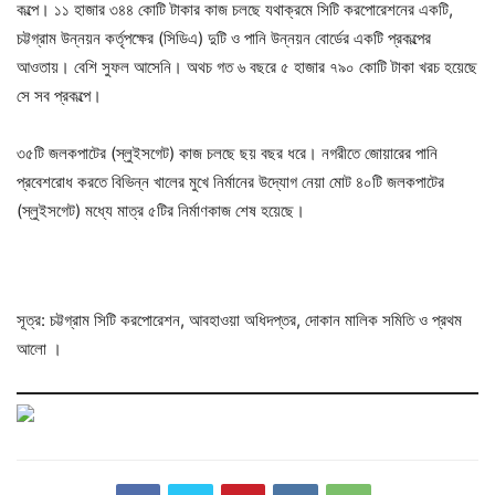
কল্পে। ১১ হাজার ৩৪৪ কোটি টাকার কাজ চলছে যথাক্রমে সিটি করপোরেশনের একটি,
চট্টগ্রাম উন্নয়ন কর্তৃপক্ষের (সিডিএ) দুটি ও পানি উন্নয়ন বোর্ডের একটি প্রকল্পের
আওতায়। বেশি সুফল আসেনি। অথচ গত ৬ বছরে ৫ হাজার ৭৯০ কোটি টাকা খরচ হয়েছে
সে সব প্রকল্পে।
৩৫টি জলকপাটের (স্লুইসগেট) কাজ চলছে ছয় বছর ধরে। নগরীতে জোয়ারের পানি
প্রবেশরোধ করতে বিভিন্ন খালের মুখে নির্মানের উদ্যোগ নেয়া মোট ৪০টি জলকপাটের
(স্লুইসগেট) মধ্যে মাত্র ৫টির নির্মাণকাজ শেষ হয়েছে।
সূত্র: চট্টগ্রাম সিটি করপোরেশন, আবহাওয়া অধিদপ্তর, দোকান মালিক সমিতি ও প্রথম
আলো ।