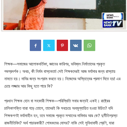
শিক্ষক—সমাজের আলোকবর্তিকা, জ্ঞানের কারিগর, ভবিষ্যৎ নির্মাতাদের প্রকৃত
পথপ্রদর্শক। অথচ, কী নির্মম বাস্তবতা! সেই শিক্ষকদেরই আজ মর্যাদার জন্য রাস্তায়
নামতে হয়। দাবির জন্য সংগ্রাম করতে হয়। নিজেদের অস্তিত্বের প্রমাণ দিতে হয়! এর
চেয়ে লজ্জার আর কিছু হতে পারে কি?
প্রধান শিক্ষক হোন বা সহকারী শিক্ষক—পরিস্থিতি সবার জন্যই একই। রাষ্ট্রের
চালিকাশক্তি যারা গড়ে তোলে, তাদেরই কি সবচেয়ে অবমূল্যায়িত হওয়া উচিত? যদি
শিক্ষকগণই মর্যাদাহীন হন, তবে সমাজে প্রকৃত সম্মানের দাবিদার আর কে? দুর্নীতিগ্রস্ত
রাজনীতিবিদ? অর্থ পাচারকারী? শোষকদের দোসর? নাকি সেই সুবিধাবাদী শ্রেণি, যারা