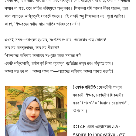
চাকরি নয়, এটি জাতি গঠনের এক মহৎ দায়িত্ব। সেই দায়িত্ব যারা নেয়, তারা যদি সমাজে
সম্মান না পায়, তবে জাতির ভবিষ্যৎও অন্ধকার। শিক্ষকরা যদি আজও নীরব থাকেন, তবে
কাল আমাদের অস্তিত্বই সংকটে পড়বে। এই লড়াই শুধু শিক্ষকদের নয়, পুরো জাতির।
কারণ, শিক্ষকদের মর্যাদা মানে জাতির ভবিষ্যতের মর্যাদা।
এখনই সময়—জাগ্রত হওয়ার, সংগঠিত হওয়ার, প্রতিরোধ গড়ে তোলার!
আর নয় অবমূল্যায়ন, আর নয় নীরবতা!
শিক্ষকদের অধিকার আদায়ের সংগ্রাম আজ সময়ের দাবি!
একটি শক্তিশালী, মর্যাদাপূর্ণ শিক্ষা ব্যবস্থা প্রতিষ্ঠার জন্য রুখে দাঁড়াতে হবে।
আমরা নত হব না। আমরা থামব না—আমাদের অধিকার আমরা আদায় করবই!
(
লেখক পরিচিতি :
ফেরদৌসী শান্তা
সহকারী শিক্ষক, চরণদ্বীপ সিকদারীয়া
সরকারি প্রাথমিক বিদ্যালয় বোয়ালখালী,
চট্টগ্রাম ।
ICT4E জেলা এম্বাসেডর a2i-
Aspire to innovative . সেরা