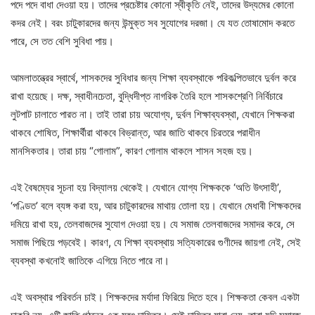
পদে পদে বাধা দেওয়া হয়। তাদের প্রচেষ্টার কোনো স্বীকৃতি নেই, তাদের উদ্যমের কোনো
কদর নেই। বরং চাটুকারদের জন্য উন্মুক্ত সব সুযোগের দরজা। যে যত তোষামোদ করতে
পারে, সে তত বেশি সুবিধা পায়।
আমলাতন্ত্রের স্বার্থে, শাসকদের সুবিধার জন্য শিক্ষা ব্যবস্থাকে পরিকল্পিতভাবে দুর্বল করে
রাখা হয়েছে। দক্ষ, স্বাধীনচেতা, বুদ্ধিদীপ্ত নাগরিক তৈরি হলে শাসকশ্রেণি নির্বিচারে
লুটপাট চালাতে পারত না। তাই তারা চায় অযোগ্য, দুর্বল শিক্ষাব্যবস্থা, যেখানে শিক্ষকরা
থাকবে শোষিত, শিক্ষার্থীরা থাকবে বিভ্রান্ত, আর জাতি থাকবে চিরতরে পরাধীন
মানসিকতার। তারা চায় “গোলাম”, কারণ গোলাম থাকলে শাসন সহজ হয়।
এই বৈষম্যের সূচনা হয় বিদ্যালয় থেকেই। যেখানে যোগ্য শিক্ষককে ‘অতি উৎসাহী’,
‘পণ্ডিত’ বলে ব্যঙ্গ করা হয়, আর চাটুকারদের মাথায় তোলা হয়। যেখানে মেধাবী শিক্ষকদের
দমিয়ে রাখা হয়, তেলবাজদের সুযোগ দেওয়া হয়। যে সমাজ তেলবাজদের সমাদর করে, সে
সমাজ পিছিয়ে পড়বেই। কারণ, যে শিক্ষা ব্যবস্থায় সত্যিকারের গুণীদের জায়গা নেই, সেই
ব্যবস্থা কখনোই জাতিকে এগিয়ে নিতে পারে না।
এই অবস্থার পরিবর্তন চাই। শিক্ষকদের মর্যাদা ফিরিয়ে দিতে হবে। শিক্ষকতা কেবল একটা