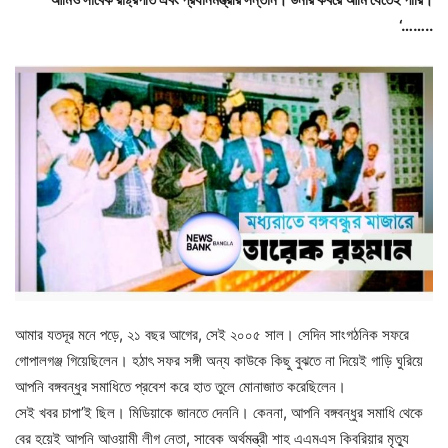
‘……..
আমার যতদূর মনে পড়ে, ২১ বছর আগের, সেই ২০০৫ সাল। সেদিন সাংগঠনিক সফরে
গোপালগঞ্জ গিয়েছিলেন। হঠাৎ সফর সঙ্গী অন্য কাউকে কিছু বুঝতে না দিয়েই গাড়ি ঘুরিয়ে
আপনি বঙ্গবন্ধুর সমাধিতে প্রবেশ করে হাত তুলে মোনাজাত করেছিলেন।
সেই খবর চাপা’ই ছিল। মিডিয়াকে জানতে দেননি। কেননা, আপনি বঙ্গবন্ধুর সমাধি থেকে
বের হয়েই আপনি আওয়ামী লীগ নেতা, সাবেক অর্থমন্ত্রী শাহ এএমএস কিবরিয়ার মৃত্যু