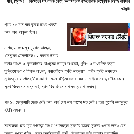
যান, প্লিজ ! –লিখেছেন সাংবাদিক নেতা, কলামিস্ট ও রাজনৈতিক বিশ্লেষক রিয়াজ হায়দার
চৌধুরী
প্রায় ১৮ মাস ধরে বুকের মধ্যে একটা
‘ভার ভার’ অনুভব ছিল।
দেশজুড়ে বঙ্গবন্ধুর ম্যুরাল ভাঙচুর,
ধানমন্ডির ঐতিহাসিক ৩২ নম্বরে দাফায়
দফায় আগুন ও বুলডোজারে ভাঙচুরের জঘন্য অপচেষ্টা, পুলিশ ও সাংবাদিক হত্যা,
মুক্তিযোদ্ধা ও শিক্ষক লাঞ্ছনা, সনাতনীদের প্রতি আক্রোশ, নারীর প্রতি অসদাচার,
মুক্তিযুদ্ধ ও ঐতিহাসিক স্থাপনা গুলো গুঁড়িয়ে দেওয়া সহ-সামগ্রিক মব অ্যাটাক কোন
সুস্থ বিবেকবান মানুষকেই স্বাভাবিক জীবন যাপনের সুযোগ দেয়নি।
গত ১২ ফেব্রুয়ারি থেকে সেই ‘ভার ভার’ চাপ আর আগের মত নেই। তবে পুরোটা ভারমুক্ত
হইনি এখনও।
মবতন্ত্রের চেয়ে ‘মৃদু গণতন্ত্র’ কিংবা ‘গণতন্ত্রের সূচনা’য় আমরা সুরঙ্গের ওপারে হলেও যেন
আলো দেখতে পাচ্ছি। নতুন স্বরাষ্ট্রমন্ত্রী মন্ত্রী, চট্টগ্রামের কৃতি সন্তান সালাউদ্দিন