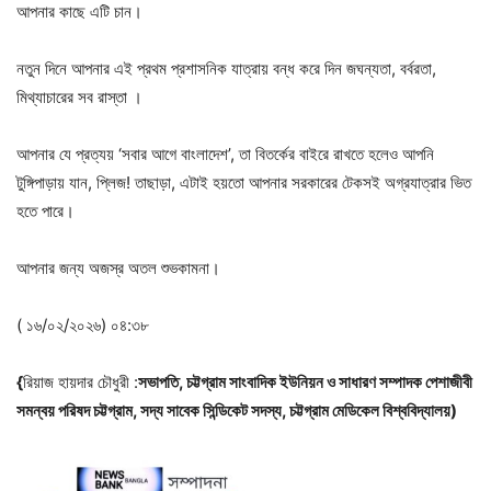
আপনার কাছে এটি চান।
নতুন দিনে আপনার এই প্রথম প্রশাসনিক যাত্রায় বন্ধ করে দিন জঘন্যতা, বর্বরতা,
মিথ্যাচারের সব রাস্তা ।
আপনার যে প্রত্যয় ‘সবার আগে বাংলাদেশ’, তা বিতর্কের বাইরে রাখতে হলেও আপনি
টুঙ্গিপাড়ায় যান, প্লিজ! তাছাড়া, এটাই হয়তো আপনার সরকারের টেকসই অগ্রযাত্রার ভিত
হতে পারে।
আপনার জন্য অজস্র অতল শুভকামনা।
( ১৬/০২/২০২৬) ০৪:৩৮
{
রিয়াজ হায়দার চৌধুরী :
সভাপতি
,
চট্টগ্রাম
সাংবাদিক
ইউনিয়ন
ও
সাধারণ
সম্পাদক
পেশাজীবী
সমন্বয়
পরিষদ
চট্টগ্রাম
,
সদ্য
সাবেক
সিন্ডিকেট
সদস্য
,
চট্টগ্রাম
মেডিকেল
বিশ্ববিদ্যালয়
)