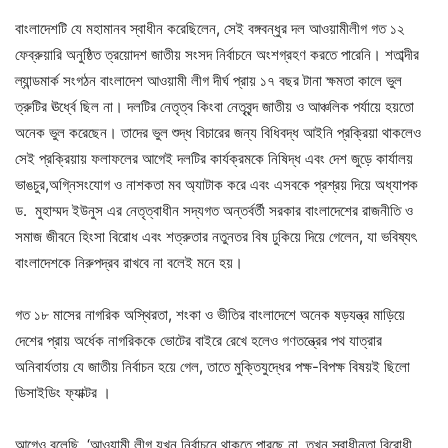
বাংলাদেশটি যে মহামানব স্বাধীন করেছিলেন, সেই বঙ্গবন্ধুর দল আওয়ামীলীগ গত ১২
ফেব্রুয়ারি অনুষ্ঠিত ত্রয়োদশ জাতীয় সংসদ নির্বাচনে অংশগ্রহণ করতে পারেনি। শতাব্দীর
ল্যান্ডমার্ক সংগঠন বাংলাদেশ আওয়ামী লীগ দীর্ঘ প্রায় ১৭ বছর টানা ক্ষমতা কালে ভুল
ত্রুটির ঊর্ধ্বে ছিল না। দলটির নেতৃত্ব কিংবা নেতৃবৃন্দ জাতীয় ও আঞ্চলিক পর্যায়ে হয়তো
অনেক ভুল করেছেন। তাদের ভুল শুদ্ধ বিচারের জন্য বিধিবদ্ধ আইনি প্রক্রিয়া থাকলেও
সেই প্রক্রিয়ায় ফলাফলের আগেই দলটির কার্যক্রমকে নিষিদ্ধ এবং দেশ জুড়ে কার্যালয়
ভাঙচুর,অগ্নিসংযোগ ও নাশকতা মব অ্যাটাক করে এবং এসবকে প্রশ্রয় দিয়ে অধ্যাপক
ড. মুহাম্মদ ইউনুস এর নেতৃত্বাধীন সদ্যগত অন্তর্বর্তী সরকার বাংলাদেশের রাজনীতি ও
সমাজ জীবনে হিংসা বিরোধ এবং শত্রুতার নতুনতর বিষ ঢুকিয়ে দিয়ে গেলেন, যা ভবিষ্যৎ
বাংলাদেশকে নিরুপদ্রব রাখবে না বলেই মনে হয়।
গত ১৮ মাসের নাগরিক অস্থিরতা, শংকা ও ভীতির বাংলাদেশে অনেক ষড়যন্ত্র মাড়িয়ে
দেশের প্রায় অর্ধেক নাগরিককে ভোটের বাইরে রেখে হলেও গণতন্ত্রের পথ যাত্রার
অনিবার্যতায় যে জাতীয় নির্বাচন হয়ে গেল, তাতে মুক্তিযুদ্ধের পক্ষ-বিপক্ষ বিষয়ই ছিলো
ডিসাইডিং ফ্যাক্টর ।
আগেও বলেছি, ‘আওয়ামী লীগ যখন নির্বাচনে থাকতে পারছে না, তখন স্বাধীনতা বিরোধী