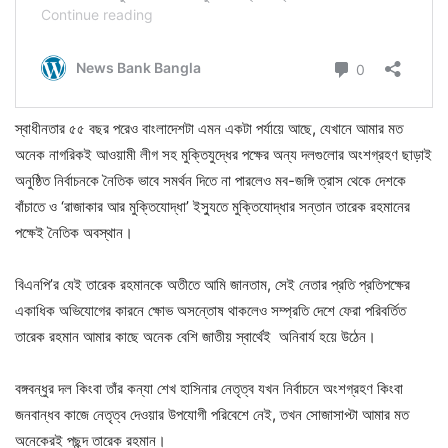
স্বাধীনতার ৫৫ বছর পরেও বাংলাদেশটা এমন একটা পর্যায়ে আছে, যেখানে আমার মত
অনেক নাগরিকই আওয়ামী লীগ সহ মুক্তিযুদ্ধের পক্ষের অন্য দলগুলোর অংশগ্রহণ ছাড়াই
অনুষ্ঠিত নির্বাচনকে নৈতিক ভাবে সমর্থন দিতে না পারলেও মব-জঙ্গি ত্রাস থেকে দেশকে
বাঁচাতে ও ‘রাজাকার আর মুক্তিযোদ্ধা’ ইস্যুতে মুক্তিযোদ্ধার সন্তান তারেক রহমানের
পক্ষেই নৈতিক অবস্থান।
বিএনপি’র যেই তারেক রহমানকে অতীতে আমি জানতাম, সেই নেতার প্রতি প্রতিপক্ষের
একাধিক অভিযোগের কারনে ক্ষোভ অসন্তোষ থাকলেও সম্প্রতি দেশে ফেরা পরিবর্তিত
তারেক রহমান আমার কাছে অনেক বেশি জাতীয় স্বার্থেই অনিবার্য হয়ে উঠেন।
বঙ্গবন্ধুর দল কিংবা তাঁর কন্যা শেখ হাসিনার নেতৃত্ব যখন নির্বাচনে অংশগ্রহণ কিংবা
জনবান্ধব কাজে নেতৃত্ব দেওয়ার উপযোগী পরিবেশে নেই, তখন সোজাসাপ্টা আমার মত
অনেকেরই পছন্দ তারেক রহমান।