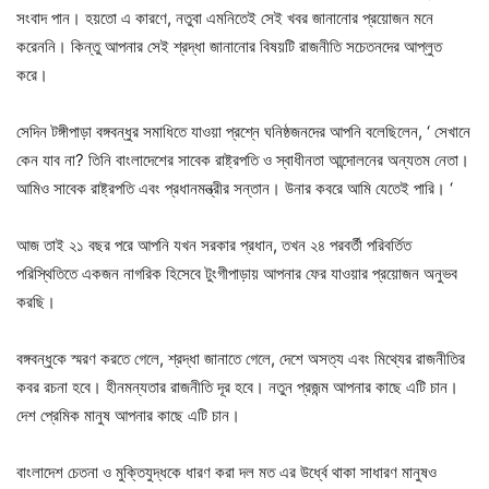
সংবাদ পান। হয়তো এ কারণে, নতুবা এমনিতেই সেই খবর জানানোর প্রয়োজন মনে
করেননি। কিন্তু আপনার সেই শ্রদ্ধা জানানোর বিষয়টি রাজনীতি সচেতনদের আপ্লুত
করে।
সেদিন টঙ্গীপাড়া বঙ্গবন্ধুর সমাধিতে যাওয়া প্রশ্নে ঘনিষ্ঠজনদের আপনি বলেছিলেন, ‘ সেখানে
কেন যাব না? তিনি বাংলাদেশের সাবেক রাষ্ট্রপতি ও স্বাধীনতা আন্দোলনের অন্যতম নেতা।
আমিও সাবেক রাষ্ট্রপতি এবং প্রধানমন্ত্রীর সন্তান। উনার কবরে আমি যেতেই পারি। ‘
আজ তাই ২১ বছর পরে আপনি যখন সরকার প্রধান, তখন ২৪ পরবর্তী পরিবর্তিত
পরিস্থিতিতে একজন নাগরিক হিসেবে টুংগীপাড়ায় আপনার ফের যাওয়ার প্রয়োজন অনুভব
করছি।
বঙ্গবন্ধুকে স্মরণ করতে গেলে, শ্রদ্ধা জানাতে গেলে, দেশে অসত্য এবং মিথ্যের রাজনীতির
কবর রচনা হবে। হীনমন্যতার রাজনীতি দূর হবে। নতুন প্রজন্ম আপনার কাছে এটি চান।
দেশ প্রেমিক মানুষ আপনার কাছে এটি চান।
বাংলাদেশ চেতনা ও মুক্তিযুদ্ধকে ধারণ করা দল মত এর উর্ধ্বে থাকা সাধারণ মানুষও