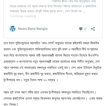
তবে মহান মুক্তিযুদ্ধের আলোচিত ‘জেড ফোর্স’ কমান্ডার সাবেক রাষ্ট্রপতি মরহুম জিয়াউর
রহমান এবং মুক্তিযুদ্ধকালে পাকিস্তানিদের হাতে বন্দি থাকা ও পরবর্তীতে দীর্ঘ সংগ্রামের
মধ্য দিয়ে বাংলাদেশের প্রথম নারী প্রধানমন্ত্রী খালেদা জিয়ার সন্তান হিসেবে বিএনপি’র
চেয়ারম্যান ও বাংলাদেশের নতুন প্রধানমন্ত্রী তারেক রহমানের কাছে বিনীত অনুরোধ, দেশ
গঠনে আপনার এই শুভযাত্রায় বঙ্গবন্ধুর সমাধিতে একটু যান। দেশ থেকে ইতিহাস বিকৃতির
রাজনীতি দূর করুন, হীন রাজনীতি দূর করতে, রাজনীতিকে দীনতা, দারিদ্রতা মুক্ত করতে
টুংগীপাড়ায় যান। নতুবা নিদেন পক্ষে ৩২ নম্বরে ।
প্রায় দুই দশক আগে গভীর রাতে একবার টুংগীপাড়ায় বঙ্গবন্ধুর সমাধিতে গিয়েছিলেন।
সেসময় রাজনৈতিক চেতনা সমৃদ্ধ বিবেকবান মানুষের প্রশংসায় ভেসেছিলেন। এবার আবার
যান, প্লিজ !