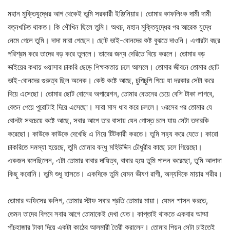
মহান মুক্তিযুদ্ধের আগ থেকেই তুমি সরকারী ইঞ্জিনিয়ার। তোমার কাফলিংক দামী দামী
রত্নখচিত থাকত। কি শৌখিন ছিলে তুমি। অথচ, মহান মুক্তিযুদ্ধের পর আরেক যুদ্ধে
নেমে গেলে তুমি। দাদা মারা গেছেন। ছোট ভাই-বোনদের কষ্ট বুঝতে দাওনি। এগারটা বছর
পরিশ্রম করে তাদের বড় করে তুললে। তাদের জন্য দেরিতে বিয়ে করলে। তোমার বড়
ভাইয়ের কথায় ওয়াসার চাকরি ছেড়ে শিক্ষকতায় চলে আসলে। তোমার জীবনে তোমার ছোট
ভাই-বোনদের গুরুত্ব ছিল অনেক। কেউ কষ্টে আছে, চুপিচুপি গিয়ে যা দরকার সেটা করে
দিয়ে এসেছো। তোমার ছোট বোনের অপারেশন, তোমার বেতনের চেয়ে বেশি টাকা লাগবে,
বেতন পেয়ে পুরোটাই দিয়ে এসেছো। সারা মাস ধার করে চললে। ওরসের পর তোমার যে
বোনটা সবচেয়ে কষ্টে আছে, সবার আগে তার বাসায় যেন গোস্ত চলে যায় সেটা তদারকি
করেছো। কাউকে কাউকে দেখেছি এ নিয়ে টিটকারী করতে। তুমি সহ্য করে যেতে। কারো
চাকরিতে সমস্যা হয়েছে, তুমি তোমার বন্ধু মহিউদ্দিন চৌধুরীর কাছে চলে গিয়েছো।
একজন বলেছিলেন, এটা তোমার বাবার দায়িত্ব, বাবার হয়ে তুমি পালন করেছো, তুমি আলাদা
কিছু করোনি। তুমি শুধু হাসতে। একদিকে তুমি যেমন ভীষণ রাগী, অন্যদিকে মায়ার শরীর।
তোমার অফিসের কলিগ, তোমার স্টাফ সবার প্রতি তোমার মায়া। যেমন শাসন করতে,
তেমন তাদের বিপদে সবার আগে তোমাকেই দেখা যেত। কাপ্তাই থাকতে একবার আম্মা
পাঁচহাজার টাকা দিয়ে একটা কাঠের আলমারী তৈরী করালেন। তোমার পিয়ন সেটা চাইতেই