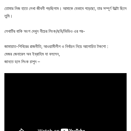
তোমার নিজ হাতে লেখা জীবনী পড়ছিলাম। আমাকে যেভাবে গড়েছো, তার সম্পূর্ণ উল্টো ছিলে
তুমি।
লেখাটির বাকি অংশ দেখুন নীচের লিংক/ছবি/ভিডিও এর পর-
জামায়াত-শিবিরের রাজনীতি, আওয়ামীলীগ ও নির্বাচন নিয়ে আলোচিত টকশো :
মেজর জেনারেল অব ইব্রাহিম যা বললেন,
জানতে হলে লিংক চাপুন –