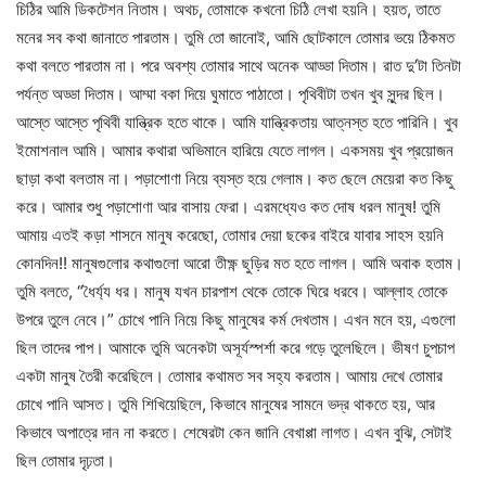
চিঠির আমি ডিকটেশন নিতাম। অথচ, তোমাকে কখনো চিঠি লেখা হয়নি। হয়ত, তাতে
মনের সব কথা জানাতে পারতাম। তুমি তো জানোই, আমি ছোটকালে তোমার ভয়ে ঠিকমত
কথা বলতে পারতাম না। পরে অবশ্য তোমার সাথে অনেক আড্ডা দিতাম। রাত দু’টা তিনটা
পর্যন্ত অড্ডা দিতাম। আম্মা বকা দিয়ে ঘুমাতে পাঠাতো। পৃথিবীটা তখন খুব সুন্দর ছিল।
আস্তে আস্তে পৃথিবী যান্ত্রিক হতে থাকে। আমি যান্ত্রিকতায় আত্নস্ত হতে পারিনি। খুব
ইমোশনাল আমি। আমার কথারা অভিমানে হারিয়ে যেতে লাগল। একসময় খুব প্রয়োজন
ছাড়া কথা বলতাম না। পড়াশোণা নিয়ে ব্যস্ত হয়ে গেলাম। কত ছেলে মেয়েরা কত কিছু
করে। আমার শুধু পড়াশোণা আর বাসায় ফেরা। এরমধ্যেও কত দোষ ধরল মানুষ! তুমি
আমায় এতই কড়া শাসনে মানুষ করেছো, তোমার দেয়া ছকের বাইরে যাবার সাহস হয়নি
কোনদিন!! মানুষগুলোর কথাগুলো আরো তীক্ষ্ণ ছুড়ির মত হতে লাগল। আমি অবাক হতাম।
তুমি বলতে, “ধৈর্য্য ধর। মানুষ যখন চারপাশ থেকে তোকে ঘিরে ধরবে। আল্লাহ তোকে
উপরে তুলে নেবে।” চোখে পানি নিয়ে কিছু মানুষের কর্ম দেখতাম। এখন মনে হয়, এগুলো
ছিল তাদের পাপ। আমাকে তুমি অনেকটা অসূর্যস্পর্শা করে গড়ে তুলেছিলে। ভীষণ চুপচাপ
একটা মানুষ তৈরী করেছিলে। তোমার কথামত সব সহ্য করতাম। আমায় দেখে তোমার
চোখে পানি আসত। তুমি শিখিয়েছিলে, কিভাবে মানুষের সামনে ভদ্র থাকতে হয়, আর
কিভাবে অপাত্রে দান না করতে। শেষেরটা কেন জানি বেখাপ্পা লাগত। এখন বুঝি, সেটাই
ছিল তোমার দৃঢ়তা।