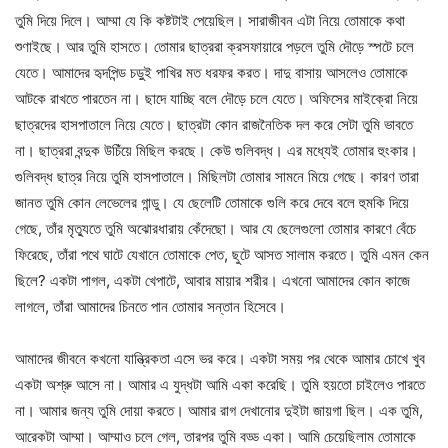
তুমি দিয়ে দিলে। আম্মা যে কি কষ্টটাই পেয়েছিল। সারাজীবন এটা নিয়ে তোমাকে কথা
শুণাইছে। আর তুমি হাসতে। তোমার ছাত্ররা ক্রসফায়ারে পড়লে তুমি দৌড়ে স্পটে চলে
যেতে। আমাদের হৃদপিন্ড চড়ুই পাখির মত ধরফর করত। দাদু বাসায় আসলেও তোমাকে
আটকে রাখতে পারতেন না। ছাদে যাচ্ছি বলে দৌড়ে চলে যেতে। অফিসের মাইক্রো নিয়ে
ছাত্রদের হাসপাতালে নিয়ে যেতে। ছাত্রটা কোন রাজনৈতিক দল করে সেটা তুমি ভাবতে
না। ছাত্ররা বন্দুক উচিঁয়ে মিছিল করছে। কেউ গুলিবদ্ধ। এর মধ্যেই তোমার হুংকার।
গুলিবদ্ধ ছাত্র নিয়ে তুমি হাসপাতালে। মিছিলটা তোমার সামনে মিয়ে গেছে। কারণ তারা
জানত তুমি কোন লেভেলের গান্ডু। যে ছেলেটি তোমাকে গুলি করে দেবে বলে হুমকি দিয়ে
গেছে, তাঁর মৃত্যুতে তুমি অঝোরধারায় কেঁদেছো। আর যে ছেলেগুলো তোমার কারণে বেঁচে
ফিরেছে, তাঁরা পথে ঘাটে যেখানে তোমাকে পেত, ছুটে আসত সালাম করতে। তুমি এমন কেন
ছিলে? একটা পাগল, একটা খেপাটে, আবার মায়ার শরীর। এখনো আমাদের কোন কাজে
লাগলে, তাঁরা আমাদের চিনতে পান তোমার সন্তান হিসেবে।
আমাদের জীবনে কখনো যান্ত্রিকতা এসে ভর করে। একটা সময় পর থেকে আমার চোখে খুব
একটা অশ্রু আসে না। আমার এ যুদ্ধটা আমি একা করেছি। তুমি হয়তো চাইলেও পারতে
না। আমার জন্য তুমি দোয়া করতে। আমার রাগ দেখানোর দুইটা জায়গা ছিল। এক তুমি,
আরেকটা আম্মা। আম্মাও চলে গেল, তারপর তুমি বড্ড একা। আমি চেয়েছিলাম তোমাকে