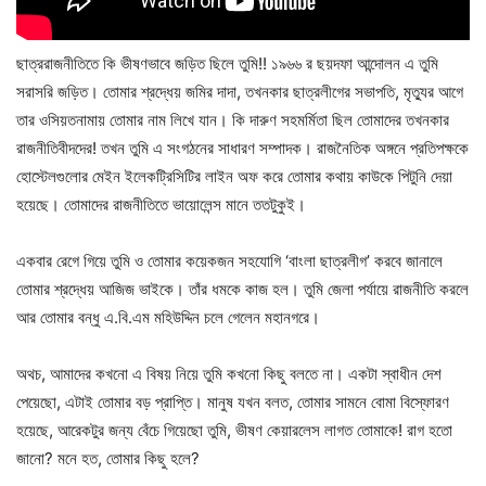
ছাত্ররাজনীতিতে কি ভীষণভাবে জড়িত ছিলে তুমি!! ১৯৬৬ র ছয়দফা আন্দোলন এ তুমি
সরাসরি জড়িত। তোমার শ্রদ্ধেয় জমির দাদা, তখনকার ছাত্রলীগের সভাপতি, মৃত্যুর আগে
তার ওসিয়তনামায় তোমার নাম লিখে যান। কি দারুণ সহমর্মিতা ছিল তোমাদের তখনকার
রাজনীতিবীদদের! তখন তুমি এ সংগঠনের সাধারণ সম্পাদক। রাজনৈতিক অঙ্গনে প্রতিপক্ষকে
হোস্টেলগুলোর মেইন ইলেকট্রিসিটির লাইন অফ করে তোমার কথায় কাউকে পিটুনি দেয়া
হয়েছে। তোমাদের রাজনীতিতে ভায়োলেন্স মানে ততটুকুই।
একবার রেগে গিয়ে তুমি ও তোমার কয়েকজন সহযোগি ‘বাংলা ছাত্রলীগ’ করবে জানালে
তোমার শ্রদ্ধেয় আজিজ ভাইকে। তাঁর ধমকে কাজ হল। তুমি জেলা পর্যায়ে রাজনীতি করলে
আর তোমার বন্ধু এ.বি.এম মহিউদ্দিন চলে গেলেন মহানগরে।
অথচ, আমাদের কখনো এ বিষয় নিয়ে তুমি কখনো কিছু বলতে না। একটা স্বাধীন দেশ
পেয়েছো, এটাই তোমার বড় প্রাপ্তি। মানুষ যখন বলত, তোমার সামনে বোমা বিস্ফোরণ
হয়েছে, আরেকটুর জন্য বেঁচে গিয়েছো তুমি, ভীষণ কেয়ারলেস লাগত তোমাকে! রাগ হতো
জানো? মনে হত, তোমার কিছু হলে?