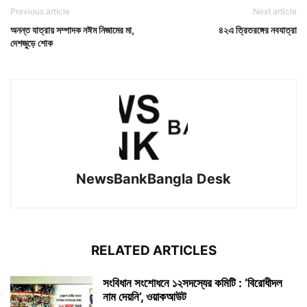
Previous article
Next article
অনন্ত যাত্রায় সম্পাদক নঈম নিজামের মা,
৪২এ ত্রিতরঙ্গের নবযাত্রা
দেশজুড়ে শোক
NewsBankBangla Desk
RELATED ARTICLES
সংবিধান সংশোধনে ১২সদস্যের কমিটি : ‘বিরোধীদল
নাম দেয়নি’, ওয়াকআউট