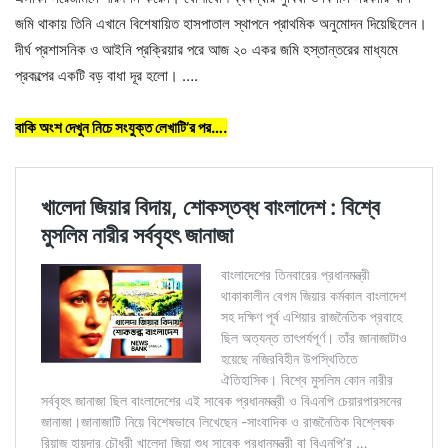
জমি থাকায় তিনি এখানে বিশেষায়িত হাসপাতাল স্থাপনে প্রাথমিক অনুমোদন দিয়েছিলেন।
দীর্ঘ প্রশাসনিক ও আইনি প্রক্রিয়ার পরে আজ ২০ একর জমি হস্তান্তরের মাধ্যমে
প্রকল্পের একটি বড় বাধা দূর হলো। ….
বাকি অংশ দেখুন নিচে সংযুক্ত
লেখাটি
’র পর….