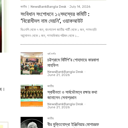
জাতীয়
NewsBankBangla Desk
-
July 14, 2026
সংবিধান সংশোধনে ১২সদস্যের কমিটি :
‘বিরোধীদল নাম দেয়নি’, ওয়াকআউট
বিএনপি থেকে ৭ জন, বাংলাদেশ জাতীয় পার্টি থেকে ১ জন, গণসংহতি
আন্দোলন থেকে ১ জন, গণঅধিকার পরিষদ থেকে ১...
ধর্ম দর্শন
চট্টগ্রামে বিটিপি’র শোহাদায়ে কারবালা
মাহফিল
NewsBankBangla Desk
-
June 21, 2026
জাতীয়
েছে।
স্বাধীনতা ও সার্বভৌমত্ব রক্ষার কথা
জানালেন সেনাপ্রধান
NewsBankBangla Desk
-
June 21, 2026
জাতীয়
বীর মুক্তিযোদ্ধা ইঞ্জিনিয়ার মোশাররফ