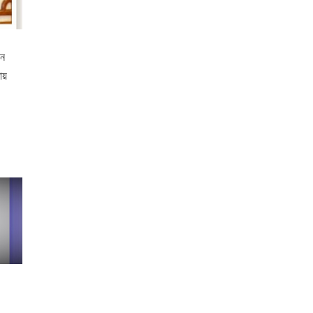
ীন
ায়