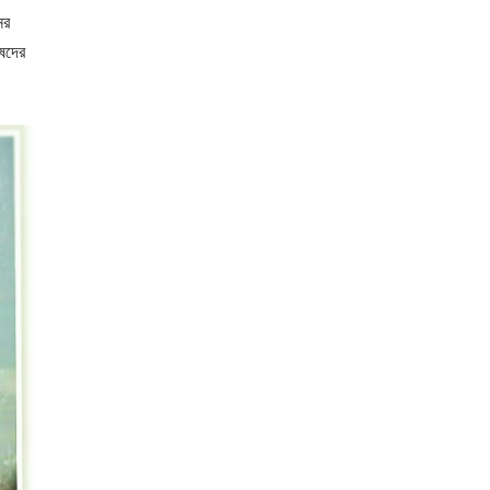
ের
িষদের