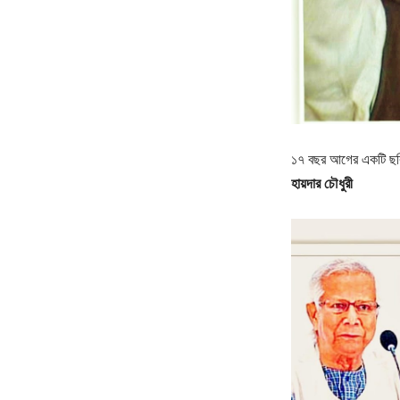
১৭ বছর আগের একটি ছবি।‌
হায়দার চৌধুরী