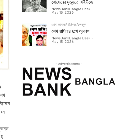
হোসেনের মৃত্যুতে সিইউজে
NewsBankBangla Desk
-
May 15, 2026
খোলা জানালা/ চিঠিপত্র/ফেসবুক
শেখ হাসিনার দুঃখ প্রকাশ
NewsBankBangla Desk
-
May 15, 2026
- Advertisement -
র
 শেখ
 হিসেবে
ণয়ন
রান্ত
ওই