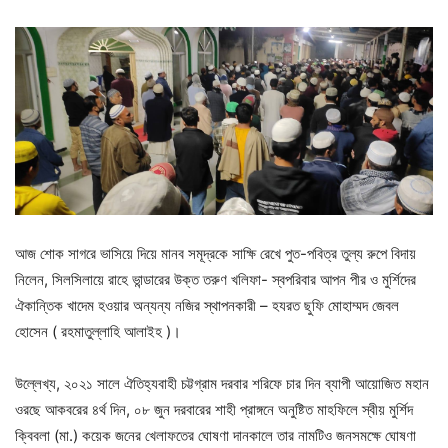
আজ শোক সাগরে ভাসিয়ে দিয়ে মানব সমূদ্রকে সাক্ষি রেখে পুত-পবিত্র তুল্য রুপে বিদায়
নিলেন, সিলসিলায়ে রাহে ভান্ডারের উক্ত তরুণ খলিফা- স্বপরিবার আপন পীর ও মুর্শিদের
ঐকান্তিক খাদেম হওয়ার অন্যন্য নজির স্থাপনকারী – হযরত ছুফি মোহাম্মদ জেবল
হোসেন ( রহমাতুল্লাহি আলাইহ )।
উল্লেখ্য, ২০২১ সালে ঐতিহ্যবাহী চট্টগ্রাম দরবার শরিফে চার দিন ব্যাপী আয়োজিত মহান
ওরছে আকবরের ৪র্থ দিন, ০৮ জুন দরবারের শাহী প্রাঙ্গনে অনুষ্টিত মাহফিলে স্বীয় মুর্শিদ
ক্বিবলা (মা.) কয়েক জনের খেলাফতের ঘোষণা দানকালে তার নামটিও জনসমক্ষে ঘোষণা