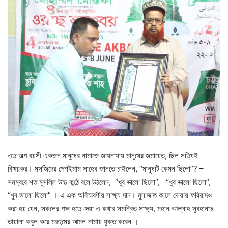
এত অল্প বয়সী একজন মানুষের নামাজে জায়নাযায় মানুষের জমায়েত, ছিল সত্যিই
বিষ্ময়কর। মসজিদের পেশইমাম সাহেব জানতে চাইলেন, “মানুষটি কেমন ছিলো”? –
সমম্বরে শত মুসল্লি উচ্চ কন্ঠে বলে উঠলেন, “খুব ভালো ছিলো”, “খুব ভালো ছিলো”,
“খুব ভালো ছিলো” । এ এক অবিস্মরণীয় সাক্ষ্য দান। মুনাজাত কালে দোয়ায় ফরিয়াদও
করা হয় যেন, সকলের পক্ষ হতে দেয়া এ কথার সমন্বিত সাক্ষ্য, মহান আল্লাহ সুবহানাহু
তায়ালা কবুল করে মরহুমের আমল নামায় যুক্ত করেন ।