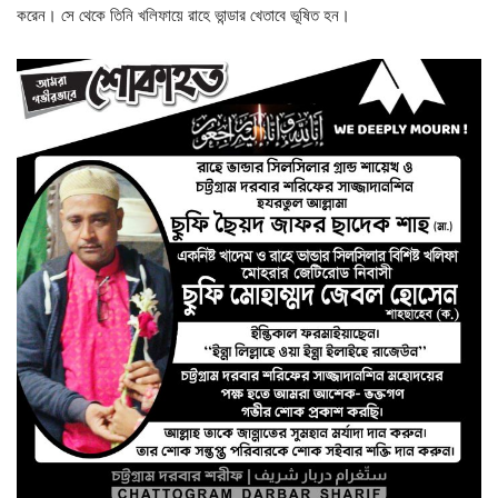
করেন। সে থেকে তিনি খলিফায়ে রাহে ভান্ডার খেতাবে ভূষিত হন।