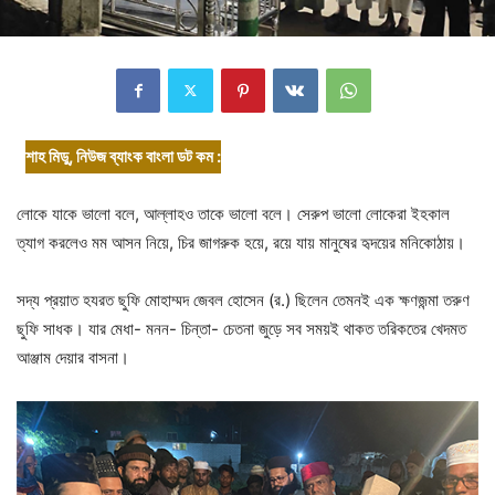
শাহ মিডু, নিউজ ব্যাংক বাংলা ডট কম :
লোকে যাকে ভালো বলে, আল্লাহও তাকে ভালো বলে। সেরুপ ভালো লোকেরা ইহকাল
ত্যাগ করলেও মম আসন নিয়ে, চির জাগরুক হয়ে, রয়ে যায় মানুষের হৃদয়ের মনিকোঠায়।
সদ্য প্রয়াত হযরত ছুফি মোহাম্মদ জেবল হোসেন (র.) ছিলেন তেমনই এক ক্ষণজন্মা তরুণ
ছুফি সাধক। যার মেধা- মনন- চিন্তা- চেতনা জুড়ে সব সময়ই থাকত তরিকতের খেদমত
আঞ্জাম দেয়ার বাসনা।