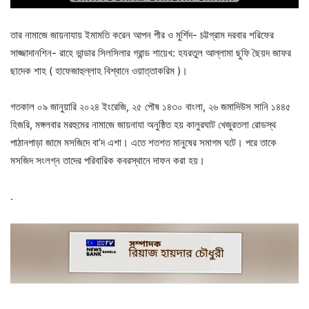
তার নামাজে জায়নাযায় ইমামতি করেন আপন পীর ও মুর্শিদ- চট্টগ্রাম দরবার শরিফের
সাজ্জাদানশিন- রাহে ভান্ডার সিলসিলার গ্রান্ড শায়েখ: হযরতুল আল্লামা ছুফি ছৈয়দ জাফর
ছাদেক শাহ ( হাফেজাহুল্লাহ বিশ্বানে ওয়াত্তাকরিম )।
গতকাল ০৯ জানুয়ারি ২০২৪ ইংরেজি, ২৫ পৌষ ১৪৩০ বাংলা, ২৬ জমাদিউস সানি ১৪৪৫
হিজরি, মঙ্গলবার মরহুমের নামাজে জায়নাযা অনুষ্ঠিত হয় কালুরঘাট খেজুরতলা রোডস্থ
পাঠানপাড়া জামে মসজিদে বা’দ এশা। এতে শতশত মানুষের সমাগম ঘটে। পরে তাকে
মসজিদ সংলগ্ন তাদের পরিবারিক কবরস্থানে দাফন করা হয়।
.
.