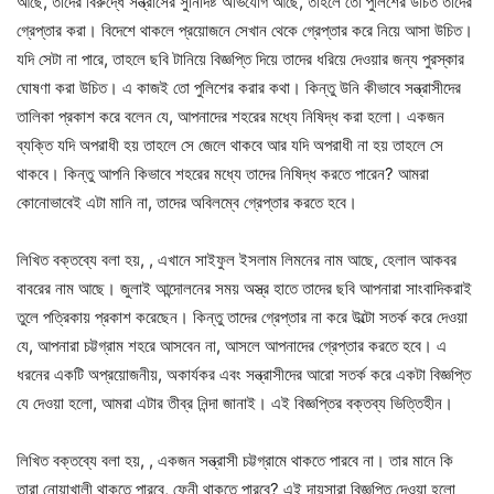
আছে, তাদের বিরুদ্ধে সন্ত্রাসের সুনির্দিষ্ট অভিযোগ আছে, তাহলে তো পুলিশের উচিত তাদের
গ্রেপ্তার করা। বিদেশে থাকলে প্রয়োজনে সেখান থেকে গ্রেপ্তার করে নিয়ে আসা উচিত।
যদি সেটা না পারে, তাহলে ছবি টানিয়ে বিজ্ঞপ্তি দিয়ে তাদের ধরিয়ে দেওয়ার জন্য পুরস্কার
ঘোষণা করা উচিত। এ কাজই তো পুলিশের করার কথা। কিন্তু উনি কীভাবে সন্ত্রাসীদের
তালিকা প্রকাশ করে বলেন যে, আপনাদের শহরের মধ্যে নিষিদ্ধ করা হলো। একজন
ব্যক্তি যদি অপরাধী হয় তাহলে সে জেলে থাকবে আর যদি অপরাধী না হয় তাহলে সে
থাকবে। কিন্তু আপনি কিভাবে শহরের মধ্যে তাদের নিষিদ্ধ করতে পারেন? আমরা
কোনোভাবেই এটা মানি না, তাদের অবিলম্বে গ্রেপ্তার করতে হবে।
লিখিত বক্তব্যে বলা হয়, , এখানে সাইফুল ইসলাম লিমনের নাম আছে, হেলাল আকবর
বাবরের নাম আছে। জুলাই আন্দোলনের সময় অস্ত্র হাতে তাদের ছবি আপনারা সাংবাদিকরাই
তুলে পত্রিকায় প্রকাশ করেছেন। কিন্তু তাদের গ্রেপ্তার না করে উল্টো সতর্ক করে দেওয়া
যে, আপনারা চট্টগ্রাম শহরে আসবেন না, আসলে আপনাদের গ্রেপ্তার করতে হবে। এ
ধরনের একটি অপ্রয়োজনীয়, অকার্যকর এবং সন্ত্রাসীদের আরো সতর্ক করে একটা বিজ্ঞপ্তি
যে দেওয়া হলো, আমরা এটার তীব্র নিন্দা জানাই। এই বিজ্ঞপ্তির বক্তব্য ভিত্তিহীন।
লিখিত বক্তব্যে বলা হয়, , একজন সন্ত্রাসী চট্টগ্রামে থাকতে পারবে না। তার মানে কি
তারা নোয়াখালী থাকতে পারবে, ফেনী থাকতে পারবে? এই দায়সারা বিজ্ঞপ্তি দেওয়া হলো