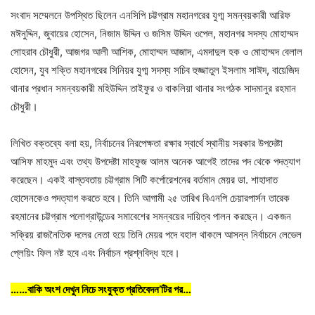
সংবাদ সম্মেলনে উপস্থিত ছিলেন এনসিপি চট্টগ্রাম মহানগরের যুগ্ম সমন্বয়কারী আরিফ
মঈনুদ্দিন, জুবায়ের হোসেন, নিজাম উদ্দিন ও জসিম উদ্দিন ওপেল, মহানগর সদস্য মোহাম্মদ
সোহরাব চৌধুরী, আজগর আলী আশিক, মোহাম্মদ আজাদ, এমদাদুল হক ও মোহাম্মদ বেলাল
হোসেন, যুব শক্তি মহানগরের সিনিয়র যুগ্ম সদস্য সচিব হুজ্জাতুল ইসলাম সাঈদ, বায়েজিদ
থানার প্রধান সমন্বয়কারী মহিউদ্দিন তাইফুর ও বাকলিয়া থানার সংগঠক সাদমানুর রহমান
চৌধুরী।
লিখিত বক্তব্যে বলা হয়, ‎নির্বাচনের নিরপেক্ষতা রক্ষার স্বার্থে স্থানীয় সরকার উপদেষ্টা
আসিফ মাহমুদ এবং তথ্য উপদেষ্টা মাহফুজ আলম অনেক আগেই তাদের পদ থেকে পদত্যাগ
করেছেন। একই বাস্তবতায় চট্টগ্রাম সিটি কর্পোরেশনের বর্তমান মেয়র ডা. শাহাদাত
হোসেনকেও পদত্যাগ করতে হবে। তিনি আগামী ২৫ তারিখ বিএনপি চেয়ারপার্সন তারেক
রহমানের চট্টগ্রাম পলোগ্রাউন্ডের সমাবেশের সমন্বয়ের দায়িত্ব পালন করছেন। একজন
সক্রিয় রাজনৈতিক দলের নেতা হয়ে তিনি মেয়র পদে বহাল থাকলে আসন্ন নির্বাচনে লেভেল
প্লেয়িং ফিল নষ্ট হবে এবং নির্বাচন প্রশ্নবিদ্ধ হবে।
……বাকি অংশ দেখুন নিচে সংযুক্ত
প্রতিবেদন’টির
পর…