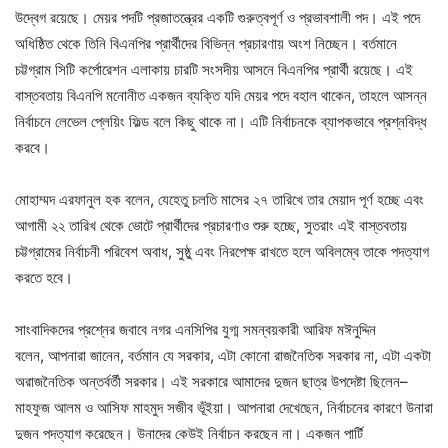
উদ্বেগ রয়েছে। মেয়র পদটি প্রজাতন্ত্রের একটি গুরুত্বপূর্ণ ও প্রভাবশালী পদ। এই পদে
অধিষ্ঠিত থেকে তিনি বিএনপির প্রার্থীদের বিভিন্ন প্রচারণায় অংশ নিচ্ছেন। বর্তমানে
চট্টগ্রাম সিটি কর্পোরেশন এলাকায় চারটি সংসদীয় আসনে বিএনপির প্রার্থী রয়েছে। এই
বাস্তবতায় বিএনপি মনোনীত একজন ব্যক্তি যদি মেয়র পদে বহাল থাকেন, তাহলে আসন্ন
নির্বাচনে লেভেল প্লেয়িং ফিল্ড বলে কিছু থাকে না। এটি নির্বাচনকে ব্যাপকভাবে প্রশ্নবিদ্ধ
করবে।
‎মোহাম্মদ এরফানুল হক বলেন, যেহেতু চলতি মাসের ২৭ তারিখে তার মেয়াদ পূর্ণ হচ্ছে এবং
আগামী ২২ তারিখ থেকে ভোটে প্রার্থীদের প্রচারণাও শুরু হচ্ছে, সুতরাং এই বাস্তবতায়
চট্টগ্রামের নির্বাচনী পরিবেশ অবাধ, সুষ্ঠু এবং নিরপেক্ষ রাখতে হলে অবিলম্বে তাকে পদত্যাগ
করতে হবে।
সাংবাদিকদের প্রশ্নের জবাবে নগর এনসিপির যুগ্ম সমন্বয়কারী আরিফ মঈনুদ্দিন
বলেন, আপনারা জানেন, বর্তমান যে সরকার, এটা কোনো রাজনৈতিক সরকার না, এটা একটা
অরাজনৈতিক অন্তর্বর্তী সরকার। এই সরকারে আমাদের দুজন ছাত্র উপদেষ্টা ছিলেন–
মাহফুজ আলম ও আসিফ মাহমুদ সজীব ভূঁইয়া। আপনারা দেখেছেন, নির্বাচনের কারণে উনারা
দুজন পদত্যাগ করেছেন। উনাদের কেউই নির্বাচন করছেন না। একজন পার্টি