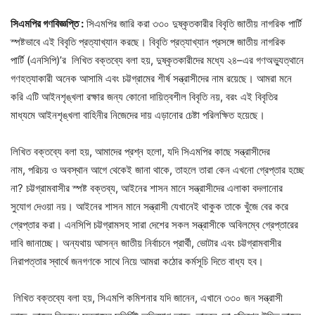
সিএমপির
গণবিজ্ঞপ্তি
:
সিএমপির জারি করা ৩৩০ দুষ্কৃতকারীর বিবৃতি জাতীয় নাগরিক পার্টি
স্পষ্টভাবে এই বিবৃতি প্রত্যাখ্যান করছে। বিবৃতি প্রত্যাখ্যান প্রসঙ্গে জাতীয় নাগরিক
পার্টি (এনসিপি)’র লিখিত বক্তব্যে বলা হয়, দুষ্কৃতকারীদের মধ্যে ২৪–এর গণঅভ্যুত্থানে
গণহত্যাকারী অনেক আসামি এবং চট্টগ্রামের শীর্ষ সন্ত্রাসীদের নাম রয়েছে। আমরা মনে
করি এটি আইনশৃঙ্খলা রক্ষার জন্য কোনো দায়িত্বশীল বিবৃতি নয়, বরং এই বিবৃতির
মাধ্যমে আইনশৃঙ্খলা বাহিনীর নিজেদের দায় এড়ানোর চেষ্টা পরিলক্ষিত হয়েছে।
‎লিখিত বক্তব্যে বলা হয়, আমাদের প্রশ্ন হলো, যদি সিএমপির কাছে সন্ত্রাসীদের
নাম, পরিচয় ও অবস্থান আগে থেকেই জানা থাকে, তাহলে তারা কেন এখনো গ্রেপ্তার হচ্ছে
না? চট্টগ্রামবাসীর স্পষ্ট বক্তব্য, আইনের শাসন মানে সন্ত্রাসীদের এলাকা বদলানোর
সুযোগ দেওয়া নয়। আইনের শাসন মানে সন্ত্রাসী যেখানেই থাকুক তাকে খুঁজে বের করে
গ্রেপ্তার করা। এনসিপি চট্টগ্রামসহ সারা দেশের সকল সন্ত্রাসীকে অবিলম্বে গ্রেপ্তারের
দাবি জানাচ্ছে। অন্যথায় আসন্ন জাতীয় নির্বাচনে প্রার্থী, ভোটার এবং চট্টগ্রামবাসীর
নিরাপত্তার স্বার্থে জনগণকে সাথে নিয়ে আমরা কঠোর কর্মসূচি দিতে বাধ্য হব।
‎ লিখিত বক্তব্যে বলা হয়, সিএমপি কমিশনার যদি জানেন, এখানে ৩৩০ জন সন্ত্রাসী