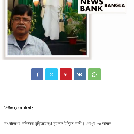
নিউজ ব্যাংক বাংলা :
বাংলাদেশের কনিষ্ঠতম মুক্তিযোদ্ধা মুহাম্মদ ইদ্রিস আলী। শেরপুর -৩ আসনে