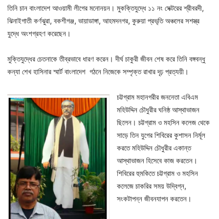
তিনি চান বাংলাদেশ আওয়ামী লীগের মনোনয়ন। মুকক্তিযুদ্ধে ১১ নং সেক্টরের শ্রীবরদী,
ঝিনাইগাতী কর্ণঝুরা, বকশীগঞ্জ, ভায়াডাঙ্গা, আহমদনগর, কুরুয়া প্রভৃতি অঞ্চলের সশস্ত্র
যুদ্ধে অংশগ্রহণ করেছেন।
মুক্তিযুদ্ধের চেতনাকে তীব্রভাবে ধারণ করেন। দীর্ঘ চাকুরী জীবন শেষ করে তিনি বঙ্গবন্ধু
কন্যা শেখ হাসিনার স্মার্ট বাংলাদেশ গঠনে নিজেকে সম্পৃক্ত রাখার দৃঢ় প্রত্যয়ী।
চট্টগ্রাম মহানগরীর জননেতা এবিএম
মহিউদ্দিন চৌধুরীর ঘনিষ্ঠ আস্থাভাজন
ছিলেন। চট্টগ্রাম ও মহসিন কলেজ থেকে
সাড়ে তিন যুগের শিবিরের কুশাসন নির্মূল
করতে মহিউদ্দিন চৌধুরীর একান্ত
আস্থাভাজন হিসেবে কাজ করতেন।
শিবিরের হুমকিতে চট্টগ্রাম ও মহসিন
কলেজে চাকরির সময় উদ্বিগ্ন,
সংকটাপন্ন জীবনযাপন করতেন।