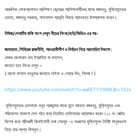
আঞ্চলিক লোকপ্রশাসন প্রশিক্ষণ কেন্দ্রের প্রশিক্ষনার্থীদের মাঝে বঙ্গবন্ধু, মুক্তিযুদ্ধের
চেতনা, বঙ্গবন্ধু সরকার, শাসনামল প্রভৃতি বিষয়ে প্রানবন্ত উপস্থাপনা করেন।
নিউজ/
লেখাটির
বাকি
অংশ
দেখুন
নীচের
লিংক/
ছবি/
ভিডিও
এর
পর-
জামায়াত
..
শিবিরের
রাজনীতি
,
আওয়ামীলীগ
ও
নির্বাচন
নিয়ে
আলোচিত
টকশো
:
মেজর জেনারেল অব ইব্রাহিম যা বললেন,
জানতে হলে লিংক চাপুন –
( ভালো লাগলে বন্ধুদের জানাতে লাইক ও শেয়ার দিন, প্লিজ ! )
https://www.youtube.com/watch?v=aa6ETY7006E&t=132s
মুক্তিযুদ্ধের চেতনাকে নতুন প্রজন্মের মাঝে তুলে আনতে বঙ্গবন্ধু, মুক্তিযুদ্ধ এবং
পরিবেশের গবেষণা সেল গঠন করে নিয়মিত সেমিনারের আয়োজন করেন।১১ নং সেক্টর
বিশেষ করে শ্রীবরদী ঝিনাইগাতী তথা শেরপুর -৩ অঞ্চলের মুক্তিযুদ্ধ নিবিষ্ট মানুষগুলো
নিয়ে তার স্বপ্ন বিস্তৃত।