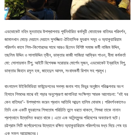
এডভোকেট নহিদ মুনতাহার উপস্থাপনায় পূর্বনির্ধারিত কর্মসূচী মোতাবেক বাতিঘর পরিদর্শন,
জামালখান মোড়ে দেয়ালে দেয়ালে সুসজ্জিত ঐতিহাসিক ম্যুরাল সমূহ ও অ্যাকুয়ারিয়াম
পরিদর্শন কালে শিশু-কিশোরদের সাথে আরও ছিলেন বিশিষ্ট সমাজ কর্মী নাজিম উদ্দিন,
তছলিম উদ্দিন ও সালাউদ্দিন ত্বীন, ডাক্তার কাজী সাজিয়া আফ্রিন শাওন, বীমা কর্মকর্তা
মো: সোলায়মান টিপু, আইটি বিশেষজ্ঞ সরোয়ার মোর্শেদ সূজন, এডভোকেট ইব্রাহিম বিপু,
ডাক্তার জিহান রসুল হক, জাহেদুল আলম, সংবাদকর্মী রিশাদ সহ প্রমুখ।
বাংলাদেশ উইকিমিডিয়া ফাউন্ডেশনের সদস্য জনাব শাহ মিডুর অনুষ্ঠান পরিকল্পনার অংশ
হিসাবে শিশুদের মাঝে বই পড়ার অনুপ্রেরণা জাগানিয়া সংক্ষিপ্ত স্মারক আলোচনা: “বই ঘর
কেন বাতিঘর”- উপস্থাপন করেন প্রধান আতিথি আব্দুল হালিম দোভাষ। পরিদর্শনকালেও
তিনি এক একটি ম্যুরালের শিশুতোষ পরিচিতি তুলে ধরতে থাকলে, শিশুরা তাকে নানান
প্রশ্নবানে উদ্বেলিত করতে থাকে। এতে এক অনিন্দসুন্দর পরিবেশের অবতারণা ঘটে।
চট্টগ্রাম সিটি কর্পোরেশনের উদ্যোগে রক্ষিত অ্যাকুয়ারিয়াম পরিদর্শনের মধ্য দিয়ে শেষ হয়
এক সফল আয়োজনের।