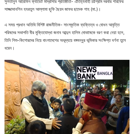
সুলতানুল আরেফিন ক্যাডেট মাদ্রাসার প্রতিষ্ঠাতা- ঐতিহ্যবাহী চট্টগ্রাম দরবার শরিফের
সাজ্জাদানশিন হযরতুল আল্লামা ছুফি ছৈয়দ জাফর ছাদেক শাহ (মা.)।
এ সময় প্রধান অতিথি বিশিষ্ট রাজনীতিক- সাংস্কৃতিক ব্যক্তিত্ব ও বোধন আবৃত্তি
পরিষদের সভাপতি বীর মুক্তিযোদ্ধা জনাব আব্দুল হালিম দোভাাষকে বরণ করা নেয়া হলে,
তিনি শিশু-কিশোরদের নিয়ে বাংলাদেশের অভূদ্যয়ে বঙ্গবন্ধুর ভূমিকার সংক্ষিপ্ত বর্ণনা তুলে
ধরেন।