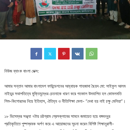
নিউজ ব্যাংক বাংলা ডেক্স:
আমার সন্তান আমার বাংলাদেশ ফাউন্ডেশনের আহ্বায়ক শাহজাদা ছৈয়দ মো: সাইফুল আলম
নাইডুর সভাপতিত্বে মুক্তিযুদ্ধের চেতনাকে ধারণ করে গতকাল উদযাপিত হল কোমলমতি
শিশু-কিশোরদের নিয়ে ইতিহাস, ঐতিহ্য ও নীতিশিক্ষা মেলা- “দেখা হয় নাই চক্ষু মেলিয়া”।
১৮ ডিসেম্বর সন্ধ্যা ৭টায় চট্টগ্রাম প্রেসক্লাবের সামনে জমায়েত হয়ে বঙ্গবন্ধুর
প্রতিকৃতিতে পুষ্পস্থবক অর্পণ করে এ আয়োজনের সূচনা করেন বিশিষ্ট শিক্ষানুরাগী-