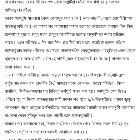
না হবার জন্য দরবার শরীফের পক্ষ থেকে ভলান্টিয়ার নিয়োজিত রাখা হয়। ভক্তরা
মাইজভান্ডার পৌঁছে
হযরত শাহছুফি মাওলানা সৈয়দ গোলামুর রহমান (ক:) আল-হাছানী, ওয়াল হোসাইনী আল
মাইজভান্ডারী (কঃ) এর মাজার সহ অন্যান্যা মাজার গুলোতে জেয়ারতের মাধ্যমে নিজ নিজ
মনোবাসনা পূরণের জন্য মহান রাব্বুল আলামীনের দরবারে অশ্রুসিগ্ধ নয়নে ফরিয়াদ
করেন। ওরশ শরীফের ৩ দিন ধরে দিন- রাত দীর্ঘ লাইন ধরে গাউছিয়া রহমান মঞ্জিলে
মাইজভান্ডার দরবার শরীফের প্রধানতম সাজ্জাদানশীন হযরতুলহাজ্ব শাহছূফি মাওলানা ছৈয়দ
মুজিবুল বশর আল হাচানী; ওয়াল হোসাইনী,আল মাইজভান্ডারী (ম:জি:আ:) সাক্ষাত করে
দোয়া কামনা করেন।
এ ওরশ শরীফে গাউছিয়া রহমান মঞ্জিলের পক্ষে আশেকানে মাইজভান্ডারী এসোসিয়েশন
কর্তৃক বাদ ফজর বাবা ভান্ডারীর (ক.) মাজারে খতমে কোরআন, খতমে গাউছিয়া, মিলাদ
মাহফিল, জিকির-আজগার সহ বিভিন্ন কর্মসূচি পালন করা হয়। কর্মসূচির শেষ দিন ৫
এপ্রিল প্রধান দিবসে মাইজভান্ডার শাহী ময়দান সহ প্রায় ৬/৭ কিলোমিটার এলাকা জুড়ে
আশেকানে লাখো ভক্তের উপস্থিতিতে আছরের নামাজের ইমামতি করেন শাহসুফী আলহাজ্ব
মাওলানা সৈয়দ মুজিবুল বশর আল হাচানী আল মাইজভান্ডারী।
নামাজ শেষে আলোচনা সভা, মিলাদ মাহফিল ও কিয়াম শেষে বিশ্বের সকল উম্মাহর সুখ
শান্তি ও সমৃদ্ধি কামনা করে আখেরী মোনাজাত করা হয়।
এ সময় নায়েবে সাজ্জাদশীন শাহজাদা সৈয়দ নুরুল বশর মাইজভান্ডারীসহ লাখো অশেকানে