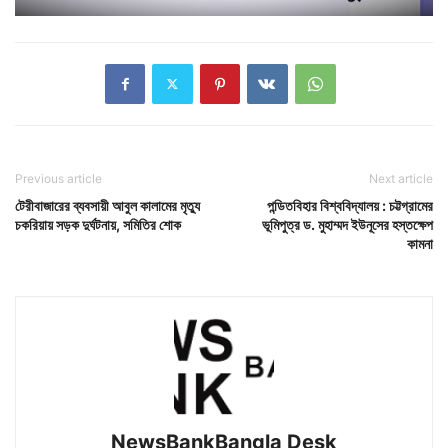
Previous article
Next article
টেরীবাজারের ব্যবসায়ী আবুল কালামের মৃত্যু
পন্ডিতবিহার বিশ্ববিদ্যালয় : চট্টগ্রামের
চকরিয়ায় সড়ক দুর্ঘটনায়, সমিতির শোক
ভূমিপুত্র ড. মুহাম্মদ ইউনূসের হস্তক্ষেপ
কামনা
NewsBankBangla Desk