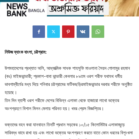
নিউজ ব্যাংক বাংলা, চট্টগ্রাম:
উপমহাদেশের প্রখ্যাত অলি, আধ্যাত্মিক সাধক শাহসূফি মাওলানা সৈয়দ গোলামুর রহমান
(কঃ) মাইজভান্ডারী; প্রকাশ-বাবা ভান্ডারী কেবলার ৮৯তম ওরশ শরীফ যথাযথ ধর্মীয়
ভাবগাম্বীর্যের মধ্য দিয়ে শনিবার চট্টগ্রামের ফটিকছড়িরমাইজভান্ডার দরবার শরীফে অনুষ্ঠিত
হয়েছে।
তিন দিন ব্যাপী ওরশ শরীফে দেশের বিভিন্ন এলাকা থেকে হাজারো লাখো ভক্তের
অংশগ্রহণে বিশাল মিলন মেলায় পরিনত হয়। খবর প্রেস বিজ্ঞপ্তির।
ভক্তদের বহন করা যানবাহন তিনটি প্রধান সড়কের ১০/১৫ কিলোমিটার এলাকাজুড়ে
সারিবদ্ধ ভাবে রাখা হয় এবং লাখো ভক্তের অংশগ্রহণ করতে যাতে কোন ধরনের বিশৃংখলা