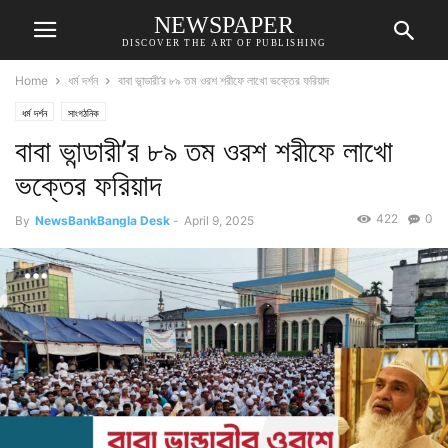
NEWSPAPER
DISCOVER THE ART OF PUBLISHING
Home
ধর্ম দর্শন
বাবা ভান্ডারী’র ৮৯ তম ওরশ শরীফে লাখো ভক্তের ফরিয়াদ
ধর্ম দর্শন
সাংগঠনিক
বাবা ভান্ডারী’র ৮৯ তম ওরশ শরীফে লাখো
ভক্তের ফরিয়াদ
422
0
By
NewsBankBangla Desk
-
April 9, 2025