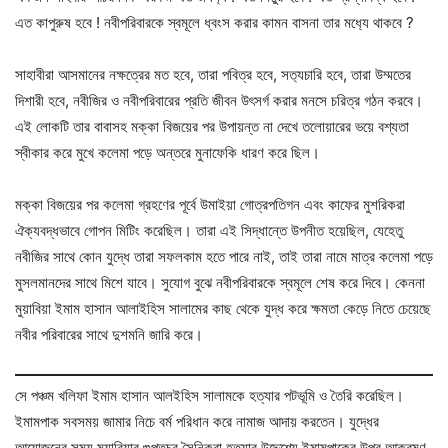
এত কাপুরুষ হবে ! নবীপরিবারকে স্বমূলে ধ্বংস করার কামন বাসনা তার মধ‍্যে থাকবে ?
সাহাবীরা আসমানের নক্ষত্রের মত হবে, তারা পবিত্র হবে, সত‍্যচারি হবে, তারা উম্মতের
দিশারী হবে, নবীজির ও নবীপরিবারের প্রতি জীবন উৎসর্গ করার মনসে চরিত্র গঠন করবে।
এই লোকটি তার বাবাসহ মক্কা বিজয়ের পর উপায়ন্ত না দেখে তলোয়ারের ভয়ে বশ্যতা
স্বীকার করে মুখে কলেমা পড়ে অন্তরে মুনাফেকি ধারণ করে ছিল।
মক্কা বিজয়ের পর কলেমা গ্রহণের পূর্বে উমাইয়া গোত্রপতিগন এবং কাফের মুশরিকরা
ঐক্যবদ্ধভাবে গোপন মিটিং করেছিল। তারা এই সিদ্ধান্তে উপনীত হয়েছিল, যেহেতু
নবীজির সাথে কোন যুদ্ধে তারা সফলকাম হতে পারে নাই, তাই তারা নামে মাত্র কলেমা পড়ে
মুসলমানদের সাথে মিশে যাবে। সুযোগ বুঝে নবীপরিবারকে স্বমূলে শেষ করে দিবে। কেননা
মুয়াবিয়া ইমাম হাসান আলাইহিস সালামের কাছ থেকে যুদ্ধ করে ক্ষমতা কেড়ে নিতে চেয়েছে
নবীর পরিবারের সাথে দুশমনি জারি করে।
সে পঞ্চম খলিফা ইমাম হাসান আলইহিস সালামকে হত্যার পটভূমি ও তৈরি করেছিল।
ইমামপাক সবসময় জামার নিচে বর্ম পরিধান করে নামাজ আদায় করতেন। যুদ্ধের
আয়োজনের সময় মুয়াবিয়ার গুপ্তচর সৈনিকরা হত‍্যার উদ্দেশ্যে ইমামপাকের উপর আক্রমণ