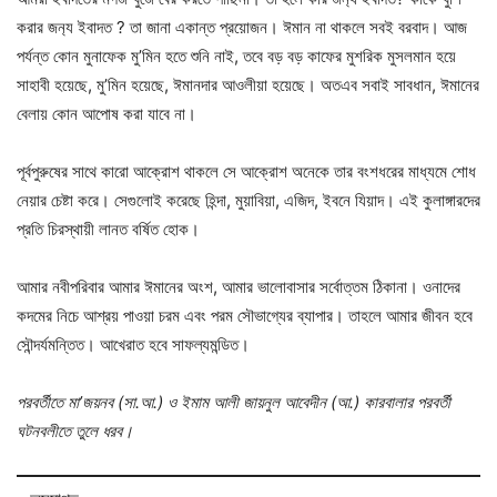
করার জন‍্য ইবাদত ? তা জানা একান্ত প্রয়োজন। ঈমান না থাকলে সবই বরবাদ। আজ
পর্যন্ত কোন মুনাফেক মু’মিন হতে শুনি নাই, তবে বড় বড় কাফের মুশরিক মুসলমান হয়ে
সাহাবী হয়েছে, মু’মিন হয়েছে, ঈমানদার আওলীয়া হয়েছে। অতএব সবাই সাবধান, ঈমানের
বেলায় কোন আপোষ করা যাবে না।
পূর্বপুরুষের সাথে কারো আক্রোশ থাকলে সে আক্রোশ অনেকে তার বংশধরের মাধ্যমে শোধ
নেয়ার চেষ্টা করে। সেগুলোই করেছে হিন্দা, মুয়াবিয়া, এজিদ, ইবনে যিয়াদ। এই কুলাঙ্গারদের
প্রতি চিরস্থায়ী লানত বর্ষিত হোক।
আমার নবীপরিবার আমার ঈমানের অংশ, আমার ভালোবাসার সর্বোত্তম ঠিকানা। ওনাদের
কদমের নিচে আশ্রয় পাওয়া চরম এবং পরম সৌভাগ্যের ব্যাপার। তাহলে আমার জীবন হবে
সৌন্দর্যমন্তিত। আখেরাত হবে সাফল্যমন্ডিত।
পরবর্তীতে মা’জয়নব (সা.আ.) ও ইমাম আলী জায়নুল আবেদীন (আ.) কারবালার পরবর্তী
ঘটনবলীতে তুলে ধরব।