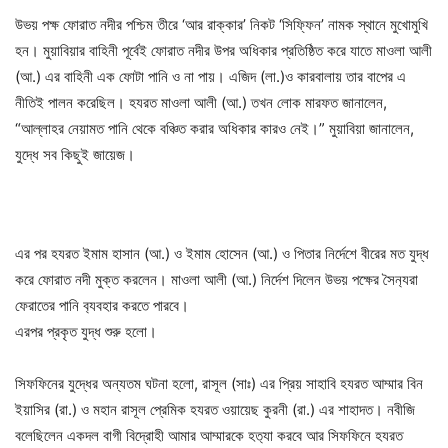
উভয় পক্ষ ফোরাত নদীর পশ্চিম তীরে ‘আর রাক্কার’ নিকট ‘সিফ্ফিন’ নামক স্থানে মুখোমুখি
হন। মুয়াবিয়ার বাহিনী পূর্বেই ফোরাত নদীর উপর অধিকার প্রতিষ্ঠিত করে যাতে মাওলা আলী
(আ.) এর বাহিনী এক ফোটা পানি ও না পায়। এজিদ (লা.)ও কারবালায় তার বাপের এ
নীতিই পালন করেছিল। হযরত মাওলা আলী (আ.) তখন লোক মারফত জানালেন,
“আল্লাহর নেয়ামত পানি থেকে বঞ্চিত করার অধিকার কারও নেই।” মুয়াবিয়া জানালেন,
যুদ্ধে সব কিছুই জায়েজ।
এর পর হযরত ইমাম হাসান (আ.) ও ইমাম হোসেন (আ.) ও পিতার নির্দেশে বীরের মত যুদ্ধ
করে ফোরাত নদী মুক্ত করলেন। মাওলা আলী (আ.) নির্দেশ দিলেন উভয় পক্ষের সৈন‍্যরা
ফেরাতের পানি ব‍্যবহার করতে পারবে।
এরপর প্রকৃত যুদ্ধ শুরু হলো।
সিফফিনের যুদ্ধের অন্যতম ঘটনা হলো, রাসূল (সাঃ) এর প্রিয় সাহাবি হযরত আম্মার বিন
ইয়াসির (রা.) ও মহান রাসূল প্রেমিক হযরত ওয়ায়েছ কুরনী (রা.) এর শাহাদত। নবীজি
বলেছিলেন একদল বাগী বিদ্রোহী আমার আম্মারকে হত‍্যা করবে আর সিফফিনে হযরত