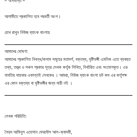
– অসমাপ্ত –
আগামীতে প্রকাশিত হবে পরবর্তী অংশ।
চোখ রাখুন নিউজ ব্যাংক বাংলায়
আমাদের ঘোষণা:
আমাদের প্রকাশিত নিবন্ধ/কলাম সমূহের মতাদর্শ, বক্তব্য, দৃষ্টিভঙ্গী এমনিক এতে ব্যবহুত
তথ্য, তত্ত্ব ও সকল প্রকার সূত্র লেখক কর্তৃক লিখিত, নির্ধারিত এবং সংযোগকৃত। এর
যাবতিয় দায়ভার একান্তই লেখকের । আমরা, নিউজ ব্যাংক বাংলা ডট কম এর কর্তৃপক্ষ
এর কোন বক্তব্য বা দৃষ্টিভঙ্গীর জন্য দায়ী নই ।
লেখক পরিচিতি:
সৈয়দ আমিনুল এহেসান ফেরদৌস আল-ক্বাদমী,