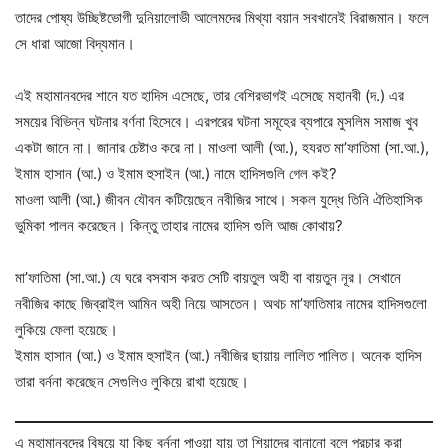
তাদের পোষ্য উচ্ছিষ্টভোগী দুনিয়ালোভী আলেমদের মিথ্যা বয়ান সবখানেই বিরাজমান। ফলে
সে ধারা আজো বিদ্যমান।
এই মহামানবদের শানে যত হাদিস এসেছে, তার বেশিরভাগই এসেছে মহানবী (দ.) এর
সময়ের বিভিন্ন ঘটনার বর্ণনা হিসেবে। এরপরের ঘটনা সমূহের ব্যপারে মুসলিম সমাজ খুব
একটা জানে না। জানার চেষ্টাও করে না। মাওলা আলী (আ.), হযরত মা’ফাতিমা (সা.আ.),
ইমাম হাসান (আ.) ও ইমাম হুসাইন (আ.) নামে হাদিসগুলি গেল কই?
মাওলা আলী (আ.) জীবন যৌবন কটিয়েছেন নবীজির সাথে। সকল যুদ্ধে তিনি ঐতিহাসিক
ভুমিকা পালন করেছেন। কিন্তু তাহার নামের হাদিস গুলি আজ কোথায়?
মা’ফাতিমা (সা.আ.) যে ঘরে বসবাস করত সেটি বায়তুল অহী বা বায়তুন নূর। সেখানে
নবীজির কাছে জিব্রাইল আমিন অহী নিয়ে আসতেন। অথচ মা’ফাতিমার নামের হাদিসগুলো
লুকিয়ে ফেলা হয়েছে।
ইমাম হাসান (আ.) ও ইমাম হুসাইন (আ.) নবীজির ছায়ায় লালিত পালিত। অনেক হাদিস
তারা বর্ননা করেছেন সেগুলিও লুকিয়ে রাখা হয়েছে।
এ মহামানবদের বিষয়ে যা কিছু বর্ননা পাওয়া যায় তা শিয়াদের বানানো বলে প্রচার করা