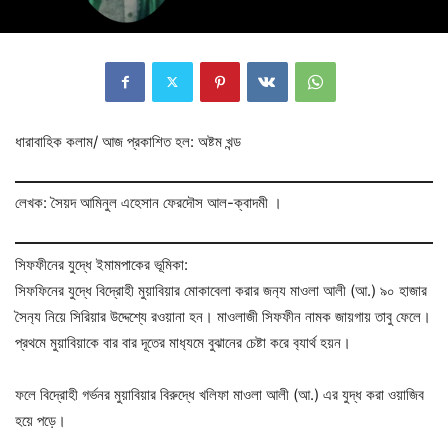
ধারাবাহিক কলাম/ আজ প্রকাশিত হল: অষ্টম খন্ড
লেখক: সৈয়দ আমিনুল এহেসান ফেরদৌস আল-ক্বাদমী ।
সিফফীনের যুদ্ধে ইমামপাকের ভূমিকা:
সিফফিনের যুদ্ধে বিদ্রোহী মুয়াবিয়ার মোকাবেলা করার জন‍্য মাওলা আলী (আ.) ৯০ হাজার
সৈন‍্য নিয়ে সিরিয়ার উদ্দেশ্যে রওয়ানা হন। মাওলাজী সিফফীন নামক জায়গায় তাবু ফেলে।
প্রথমে মুয়াবিয়াকে বার বার দূতের মাধ‍্যমে বুঝানের চেষ্টা করে ব‍্যার্থ হয়ন।
ফলে বিদ্রোহী গর্ভনর মুয়াবিয়ার বিরুদ্ধে খলিফা মাওলা আলী (আ.) এর যুদ্ধ করা ওয়াজিব
হয়ে পড়ে।