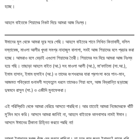
হচ্ছে।
আহলে বাইতকে শিয়াদের নিকট দিয়ে আমরা আজ নিঃস্ব।
ঈমানের মুল থেকে আমরা দূরে সরে গেছি। আহলে বাইতের শানে লিখিত কিতাবাদী, দলিল
দস্তাবেজ, মাওলা আলীর খুৎবা সমগ্র নাহাজুল বালাগা, সবই আজ শিয়াদের বলে প্রচার করা
হচ্ছে। আমরাও বলে বেড়াই এগুলো শিয়াদের তৈরী। শিয়াদের সব দিয়ে আমরা আজ নিঃস্ব
হয়ে গছি। তাছাড়া আহলে বাইত (আ.) সহ মাওলা আলী (আ.), মা’ফাতিমা (সা.আ.),
ইমাম হাসান, ইমাম হুসাইন (আ.) ও তাদের বংশধরদের যারা প্রশংসা করে শান-মান,
আজমত পবিত্রতা গুনাবলী সত‍্যতুলে ধরলে তাদেরও শিয়া বলে, আজ বিভ্রান্তি ছড়াচ্ছে
দুষমনে রাসুল (সা.) ও এজীদি মুনাফেকরা।
এই পরিস্থিতি থেকে আমরা বেরিয়ে আসতে পারছিনা। আর তাতেই আমরা নিজেদেরকে খাঁটি
মু’মিন মনে করি। আসলে আমরা জানিই না, আহলে বাইতকে ভালবাসার নামই ঈমান।
আসলে ঈমানের ঠিকানা চিহ্নিত করতে পরছি না!
আমরা ইবাদতের মগজ খুঁজে বের করতে পাছিনা। তা হলে কার জন‍্য ইবাদত? কাকে খুশি