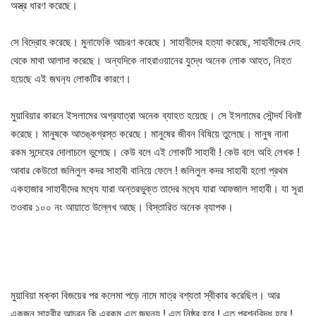
অস্ত্র ধারণ করেছে।
সে বিদ্রোহ করেছে। মুনাফেকি আচরণ করেছে। সাহাবীদের হত্যা করেছে, সাহাবীদের দেহ
থেকে মাথা আলাদা করেছে। অন্যদিকে নাহরাওয়ানের যুদ্ধে অনেক লোক আহত, নিহত
হয়েছে এই জঘন‍্য লোকটির কারণে।
মুয়াবিয়ার কারনে ইসলামের অগ্রযাত্রা অনেক ব্যাহত হয়েছে। সে ইসলামের সৌন্দর্য বিনষ্ট
করেছে। মানুষকে আতঙ্কগ্রস্ত করেছে। মানুষের জীবন বিষিয়ে তুলেছে। মানুষ নানা
রকম সন্দেহের দোলাচলে ভুগেছে। কেউ বলে এই লোকটি সাহাবী ! কেউ বলে অহি লেখক !
আবার কেউতো জলিলুল কদর সাহাবী বানিয়ে ফেলে ! জলিলুল কদর সাহাবী হলো প্রথম
একহাজার সাহাবীদের মধ‍্যে যারা অন্তরভুক্ত তাদের মধ‍্যে যারা আফজাল সাহাবী। যা সূরা
তওবার ১০০ নং আয়াতে উল্লেখ আছে। বিস্তারিত অনেক ব‍্যাপক।
মুয়াবিয়া মক্কা বিজয়ের পর কলেমা পড়ে নামে মাত্র বশ্যতা স্বীকার করেছিল। আর
একজন সাহবীর আচরন কি এরকম এত জঘন‍্য ! এত নিষ্ঠুর হবে ! এত প্রশ্নবিদ্ধ হবে !