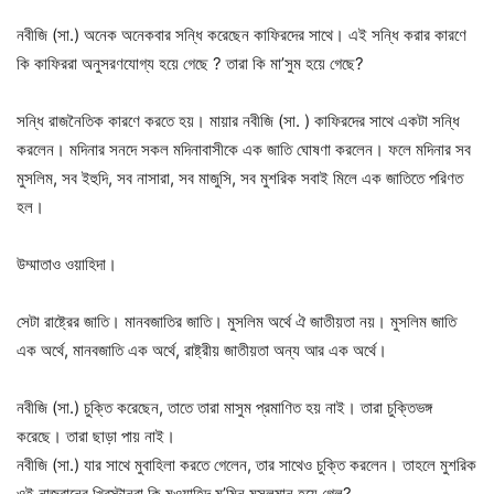
নবীজি (সা.) অনেক অনেকবার সন্ধি করেছেন কাফিরদের সাথে। এই সন্ধি করার কারণে
কি কাফিররা অনুসরণযোগ্য হয়ে গেছে ? তারা কি মা’সুম হয়ে গেছে?
সন্ধি রাজনৈতিক কারণে করতে হয়। মায়ার নবীজি (সা. ) কাফিরদের সাথে একটা সন্ধি
করলেন। মদিনার সনদে সকল মদিনাবাসীকে এক জাতি ঘোষণা করলেন। ফলে মদিনার সব
মুসলিম, সব ইহুদি, সব নাসারা, সব মাজুসি, সব মুশরিক সবাই মিলে এক জাতিতে পরিণত
হল।
উম্মাতাও ওয়াহিদা।
সেটা রাষ্ট্রের জাতি। মানবজাতির জাতি। মুসলিম অর্থে ঐ জাতীয়তা নয়। মুসলিম জাতি
এক অর্থে, মানবজাতি এক অর্থে, রাষ্ট্রীয় জাতীয়তা অন্য আর এক অর্থে।
নবীজি (সা.) চুক্তি করেছেন, তাতে তারা মাসুম প্রমাণিত হয় নাই। তারা চুক্তিভঙ্গ
করেছে। তারা ছাড়া পায় নাই।
নবীজি (সা.) যার সাথে মুবাহিলা করতে গেলেন, তার সাথেও চুক্তি করলেন। তাহলে মুশরিক
ওই নাজরানের খ্রিস্টানরা কি মুওয়াহিদ মু’মিন মুসলমান হয়ে গেল?