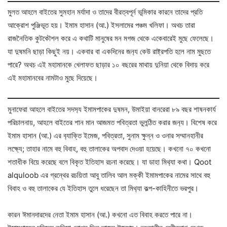
মুলত আহলে বাইতের সুমহান মর্যাদা ও তাদের বীরত্বপূর্ন ভূমিকার কারনে তাদের প্রতি
আক্রোশ পুঞ্জিভূত হয়। ইমাম হাসান (আ.) ইসলামের পঞ্চম খলিফা। অথচ তারা
রাজনৈতিক কুটকৌশল করে এ কথাটি মানুষের মন মগজ থেকে একেবারেই মুছে ফেলেছে।
যা দুষমনি ছাড়া কিছুই নয়। একবার বা একদিনের জন‍্য কেউ রাষ্ট্রপতি হলে নাম মুছতে
পারে? অথচ এই মহামানকে খেলাফত ছাড়ার ১০ বছরের মাথায় দুনিয়া থেকে বিদায় করে
এই মহামানবের নামটাও মুছে দিয়েছে।
মুনাফেরা আহলে বাইতের সদস‍্য ইমামপাকের দুষমন, উমাইয়া বানরেরা ৮৯ বছর শাষনকার্য
পরিচালনায়, আহলে বাইতের শান মান আজমত পবিত্রতা ভুলন্ঠিত করার জন‍্য। বিশেষ করে
ইমাম হাসান (আ.) এর ব‍্যাক্তি ইমেজ, পবিত্রতা, সুনাম ক্ষুন্ন ও ওনার সম্মানহানীর
লক্ষ‍্যে; তাহার নামে বহু বিবাহ, বহু তালাকের অপবাদ দেওয়া হয়েছে। কখনো ৭০ কখনো
শতাধীক বিয়ে করেছে বলে বিকৃত ইতিহাস রচনা করেছে। যা ডাহা মিথ‍্যা কথা। Qoot
alquloob এর গ্রন্থের রচয়িতা আবু তালিব আল মক্কী ইমামপাকের নামের সাথে বহু
বিবাহ ও বহু তালাকের যে ইতিহাস তুলে ধরেছেন তা মিথ‍্যা কল্প-কাহিনীতে ভরপুর।
কারন ঈমানদারদের নেতা ইমাম হাসান (আ.) কখনো এত বিবাহ করতে পারে না।