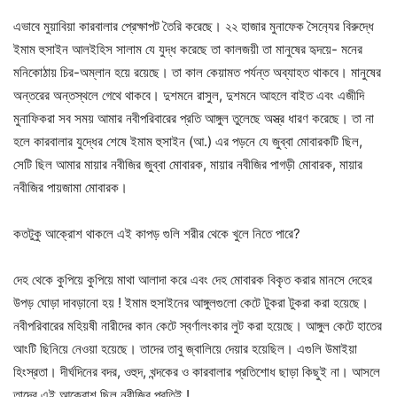
এভাবে মুয়াবিয়া কারবালার প্রেক্ষাপট তৈরি করেছে। ২২ হাজার মুনাফেক সৈন‍্যের বিরুদ্ধে
ইমাম হুসাইন আলইহিস সালাম যে যুদ্ধ করেছে তা কালজয়ী তা মানুষের হৃদয়ে- মনের
মনিকোঠায় চির-অম্লান হয়ে রয়েছে। তা কাল কেয়ামত পর্যন্ত অব্যাহত থাকবে। মানুষের
অন্তরের অন্তস্থলে গেথে থাকবে। দুশমনে রাসুল, দুশমনে আহলে বাইত এবং এজীদি
মুনাফিকরা সব সময় আমার নবীপরিবারের প্রতি আঙ্গুল তুলেছে অস্ত্র ধারণ করেছে। তা না
হলে কারবালার যুদ্ধের শেষে ইমাম হুসাইন (আ.) এর পড়নে যে জুব্বা মোবারকটি ছিল,
সেটি ছিল আমার মায়ার নবীজির জুব্বা মোবারক, মায়ার নবীজির পাগড়ী মোবারক, মায়ার
নবীজির পায়জামা মোবারক।
কতটুকু আক্রোশ থাকলে এই কাপড় গুলি শরীর থেকে খুলে নিতে পারে?
দেহ থেকে কুপিয়ে কুপিয়ে মাথা আলাদা করে এবং দেহ মোবারক বিকৃত করার মানসে দেহের
উপড় ঘোড়া দাবড়ানো হয় ! ইমাম হুসাইনের আঙ্গুলগুলো কেটে টুকরা টুকরা করা হয়েছে।
নবীপরিবারের মহিয়ষী নারীদের কান কেটে স্বর্ণালংকার লুট করা হয়েছে। আঙ্গুল কেটে হাতের
আংটি ছিনিয়ে নেওয়া হয়েছে। তাদের তাবু জ্বালিয়ে দেয়ার হয়েছিল। এগুলি উমাইয়া
হিংস্রতা। দীর্ঘদিনের বদর, ওহুদ, খন্দকের ও কারবালার প্রতিশোধ ছাড়া কিছুই না। আসলে
তাদের এই আক্রোশ ছিল নবীজির প্রতিই !