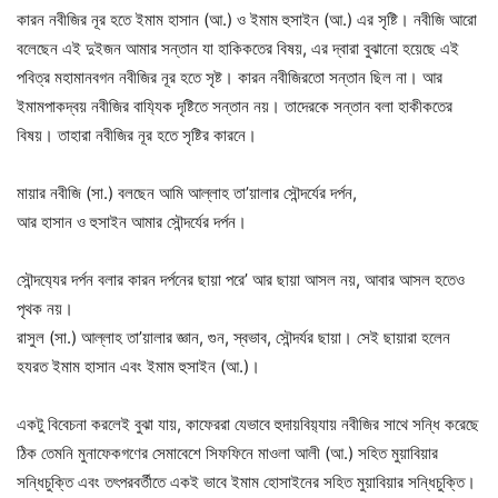
কারন নবীজির নূর হতে ইমাম হাসান (আ.) ও ইমাম হুসাইন (আ.) এর সৃষ্টি। নবীজি আরো
বলেছেন এই দুইজন আমার সন্তান যা হাকিকতের বিষয়, এর দ্বারা বুঝানো হয়েছে এই
পবিত্র মহামানবগন নবীজির নূর হতে সৃষ্ট। কারন নবীজিরতো সন্তান ছিল না। আর
ইমামপাকদ্বয় নবীজির বায‍্যিক দৃষ্টিতে সন্তান নয়। তাদেরকে সন্তান বলা হাকীকতের
বিষয়। তাহারা নবীজির নূর হতে সৃষ্টির কারনে।
মায়ার নবীজি (সা.) বলছেন আমি আল্লাহ তা’য়ালার সৌন্দর্যের দর্পন,
আর হাসান ও হুসাইন আমার সৌন্দর্যের দর্পন।
সৌন্দয‍্যের দর্পন বলার কারন দর্পনের ছায়া পরে’ আর ছায়া আসল নয়, আবার আসল হতেও
পৃথক নয়।
রাসুল (সা.) আল্লাহ তা’য়ালার জ্ঞান, গুন, স্বভাব, স‍ৌন্দর্যর ছায়া। সেই ছায়ারা হলেন
হযরত ইমাম হাসান এবং ইমাম হুসাইন (আ.)।
একটু বিবেচনা করলেই বুঝা যায়, কাফেররা যেভাবে হুদায়বিয়‍্যায় নবীজির সাথে সন্ধি করেছে
ঠিক তেমনি মুনাফেকগণের সেমাবেশে সিফফিনে মাওলা আলী (আ.) সহিত মুয়াবিয়ার
সন্ধিচুক্তি এবং তৎপরবর্তীতে একই ভাবে ইমাম হোসাইনের সহিত মুয়াবিয়ার সন্ধিচুক্তি।