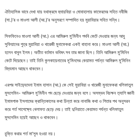
ঐতিহাসিক ভাবে দেখা যায় যথাক্রমে হুদায়বিয়া ও মোবাহালায় কাফেরদের সহিত নবীজি
(সা.)’র ও মাওলা আলী (আ.)’র অনুসরণে সম্পাদিত হয় মুয়াবিয়ার সহিত সন্ধি।
সিফফিনেও মাওলা আলী (আ.) এর আমিরুল মু’মিনীন পদবি কেটে দেওয়ার জ‍ন‍্য আবু
সুফিয়ানের পুত্র মুয়াবিয়া ও খারেজী মুনাফেকরা একই বাহানা করে। মাওলা আলী (আ.)
হলেন বাবুল ইলম। অতীত বর্তমান ভবিষৎ সব তার জানা ছিল। তিনি আমিরুল মু’মিনিন
কেটে দিয়েছেন। তাই তিনি কুলকায়েনাতের মু’মিনদের কেয়ামত পর্যন্ত আমিরুল মু’মিনিন
বিদ‍্যমান আছেন থাকবেন।
এরপর সাইয়‍্যেদেনা ইমাম হাসান (আ.) কে সেই মুয়াবিয়া ও খারেজী মুনাফেকরা খলিফাতুল
মুসলেমিন- আমিরুল মু’মিনীন পদ ছেড়ে দেওয়ার জন‍্য বলে। অসম্ভব বিচক্ষন ত‍্যাগি জ্ঞানী
ইমামপাক ইসলামের ক্রান্তিকালের কথা চিন্তা করে নানাজি কথা ও পিতার পথ অনুসরন
করে শর্ত সাপেক্ষ‍্যে খেলাফত ছেড়ে দেয়। তাই দুনিয়াতে কেয়ামত পর্যন্ত খলিফাতুল
মুসলেমিন হয়েই আছেন ও থাকবেন।
চুক্তি করার শর্ত মা’সুম হওয়া নয়।