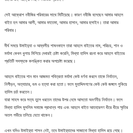
সেই আক্রোশ নবীজির পরিবারের সাথে মিটিয়েছে। কারণ নবীজি বলেছেন আমার আহলে
বাইত হল আমার আলী, আমার ফাতেমা, আমার হাসান, আমার হুসাইন। তারা আমার
পরিবার।
দীর্ঘ সময়ে উমাইয়‍্যা ও আব্বসীয় শাষনকালে তারা আহলে বাইতের নাম, পরিচয়, শান ও
মর্যাদা কেবল ধুলায় মিশিয়ে দেবারই চেষ্টা করেনি, মিথ্যা হাদিস রচনা করে আহলে বাইতের
প্রতিটি সদস্যকে কলঙ্কিত করার অপচেষ্টা করেছে।
আহলে বাইতের শান মান আজমত পবিত্রতা মর্যাদা কেউ বর্ণনা করলে তাকে নির্যাতন,
নিপীড়ন, অত্যাচার, গুম ও হত্যা করা হতো। ফলে মুহাদ্দিসগণের কেউ কেউ জঙ্গলে লুকিয়ে
হাদিস চর্চা করতেন।
যারা সাহস করে সত্য তুলে ধরতেন তাদের উপর নেমে আসতো অবর্ণনীয় নির্যাতন। ফলে
মিথ্যা হাদিস মুসলিম সমাজে প্রাধান্য পায় এবং আহলে বাইত আতহারগণ ধীরে ধীরে স্মৃতির
অতল গভীরে তলিয়ে যেতে থাকেন।
এখন যদিও উমাইয়্যা শাসন নেই, তবে উমাইয়্যাদের সাজানো মিথ্যা হাদিস রয়ে গেছে।