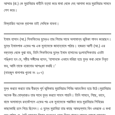
আম্মার (রা.) কে মুয়াবিয়ার বাহীনি হত‍্যা করে মাথা থেকে দেহ আলাদা করে মুয়াবিয়ার সামনে
পেশ করে।
বিস্তারিত অনেক ব‍্যাপক তাই সেদিকে যাবনা।
ইমাম হাসান (আ.) সিফফিনের যুদ্ধেও তার পিতার সাথে অসামান্য ভূমিকা পালন করেছেন।
যুদ্ধে ইমামপাক একের পর এক মুনাফেকে জাহান্নামে পাঠায়। হজরত আলী (আ.) এর
বক্তব্য থেকে বুঝা যায়, তিনি সিফফিনের যুদ্ধে ইমাম হাসানের দুঃসাহসিকতায় এতটা
শঙ্কিত হন যে, স্বীয় সঙ্গীদের বলেন, ‘হাসানকে এভাবে মরিয়া হয়ে যুদ্ধ করা থেকে নিবৃত
কর, আমি তাকে হারানোর আশঙ্কা করছি।’
(নাহজুল বালাগার খুতবা নং ২০৭)
যুদ্ধ করতে করতে তার বীরত্ব পূর্ন ভূমিকায় মুয়াবিয়ার শিবির আতংকিত হয়ে উঠে।মুয়াবিয়ার
অনেক বীর যোদ্ধারাও তার সাথে যুদ্ধ করতে সাহস পায়নি। তিনি সামনে, পিছে, ডানে,
বামে অসামান‍্য রনকৌশলে একের পর এক মুনাফেকে পরাজিত করে মুয়াবিয়ার শিবিরের
কাছাকাছি চলে গিয়ে ছিলেন। এ যুদ্ধে মুয়াবিয়া তার কাছে আবদুল্লাহ বিন ওমরকে এ কথা