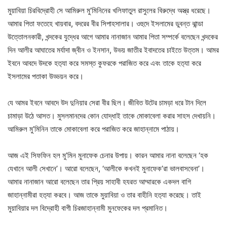
মুয়াবিয়া চিরবিদ্রোহী সে আমিরুল মু’মিনিনের খলিফাতুল রাসুলের বিরুদ্ধে অস্ত্র ধরেছে।
আমার পিতা ফতেহে খায়বার, বদরের বীর সিপাহসালার। ওহুদে ইসলামের ডুবন্ত ঝান্ডা
উত্তোলনকারী, খন্দকের যুদ্ধের আগে আমার নানাজান আমার পিতা সম্পর্কে বলেছেন খন্দকের
দিন আলীর আঘাতের মর্যাদা জ্বীন ও ইনসান, উভয় জাতীর ইবাদতের চাইতে উত্তম। আমর
ইবনে আবদে উদকে হত‍্যা করে সমস্ত কুফরকে পরাজিত করে এবং তাকে হত‍্যা করে
ইসলামের পতাকা উড্ডয়ন করে।
যে আমর ইবনে আবদে উদ দুনিয়ার সেরা বীর ছিল। জীবিত উটের চামড়া ধরে টান দিলে
চামাড়া উঠে আসত। মুসলমানদের কোন যোদ্ধাই তাকে মোকাবেলা করার সাহস দেখায়নি।
আমিরুল মু’মিনিন তাকে মোকাবেলা করে পরাজিত করে জাহান্নামে পাঠায়।
আজ এই সিফফিন হল মু’মিন মুনাফেক চেনার উপায়। কারন আমার নানা বলেছেন ‘হক
যেখানে আলী সেখানে’। আরো বলেছেন, ‘আলীকে কখনই মুনাফেক’রা ভালবাসবেনা’।
আমার নানাজান আরো বলেছেন তার প্রিয় সাহাবী হযরত আম্মারকে একদল বাগি
জাহান্নামীরা হত‍্যা করবে। আজ তাকে মুয়াবিয়া ও তার বাহীনি হত‍্যা করেছে। তাই
মুয়াবিয়ার দল বিদ্রোহী বাগী চিরজাহান্নামী মুনফেকের দল প্রমানিত।