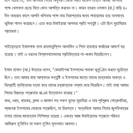
বলে পাঠায় যে, ‘যদি আপনার পিতার অনুসরণ থেকে বিরত থাকেন তাহলে আমরা আপনার
পক্ষে খেলাফত ছেড়ে দিতে কোন আপত্তি করবেন না। কারন হযরত ওসমান (রা.) বাড়ি ৪০
দিন অবরোধ কালে আপনি খলিফার পক্ষে তার নিরাপত্তার জন‍্য পাহাড়াদার হয়ে অসমান‍্য
ভূমিকা পালন করেছেন। এতে করে উমাইয়ারা আপনার প্রতি সন্তুষ্ট। এটা ছিল মুয়াবিয়ার
প্রতারনা।
সাইয়‍্যেদুনা ইমামপাক নানা রাহমাতুল্লিল আলামিন ও পিতা হায়দারে কার্রারের আদর্শে বড়
হয়েছে। তাই এ ধরনের বিশ্বাসঘাতকদের প্রতিউত্তরে লা-জবাব দিয়েছিলেন।
ইমাম হাসান (আ.) উত্তরে বলেন, “কোরাইশরা ইসলামের পতাকা ভূলুণ্ঠিত করতে দৃঢ়চিত্ত
ছিল। তবে আমার বাবা আল্লাহর সন্তুষ্টি ও ইসলামের জন্যে তাদের মধ্যেকার অবাধ্য ও
বিদ্রোহী ব্যক্তিদের হত্যা করে তাদের চক্রান্তকে নস্যাৎ করে দিয়েছিল। তাই তারা আমার
পিতার বিরুদ্ধে শত্রুতার ঝাণ্ডা উত্তোলন করেছে।”
বদর, ওহুদ, খায়বার, খন্দক ও জামাল সহ সকল যুদ্ধে মুয়াবিয়া ও তার পূর্বপূরুষ গোত্রপতিরা,
স্বজনরা ইসলামের ঘোরতর শত্রুছিল, তা চিরসত‍্য। অন্যদিকে আমার পিতার জুলফিকারের
তলায় তাদের জাহান্নাম লিপিবদ্ধ হয়েছে। এজন‍্য আজ উমাইয়াদের শত্রুতে পরিনত
আমিরুল মু’মিনিন তা সকল মু’মিন মুসলমান আবগত।