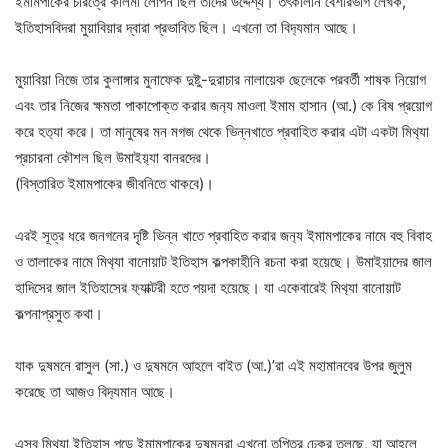
ইমামপাকের চরিত্রে কলিমা লোপন ছিল তাদের উদ্দেশ্য। তৎকালীন বেশীরভাগ লেখক,
ইতিহাসবিদরা মুয়াবিয়ার দ্বারা প্রভাবিত ছিল। এখনো তা বিদ‍্যমান আছে।
মুয়াবিয়া নিজে তার কুলাঙ্গার মুনাফেক দুষ্টু-দুরাচার নালায়েক ছেলেকে পরবর্তী শাষক নিয়োগ
এবং তার নিজের ক্ষমতা পাকাপোক্ত করার জন‍্য মাওলা ইমাম হাসান (আ.) কে বিষ প্রয়োগ
করে হত‍্যা করে। তা মানুষের মন মগজ থেকে ভিন্নখাতে প্রবাহিত করার এটা একটা মিথ‍্যা
প্রচারনা কৌশল ছিল উমাইয়‍্যা বানরদের।
(বিস্তারিত ইমামপাকের জীবনিতে থাকবে)।
এরই সূত্র ধরে জনগনের দৃষ্টি ভিন্ন খাতে প্রবাহিত করার জন‍্য ইমামপাকের নামে বহু বিবাহ
ও তালাকের নামে মিথ‍্যা বানোয়াট ইতিহাস কল্পকাহীনি রচনা করা হয়েছে। উমাইয়াদের জাল
হাদিসের জাল ইতিহাসের ফ‍্যাক্টরী হতে পয়দা হয়েছে। যা একেবারেই মিথ‍্যা বানোয়াট
কল্পনাপ্রসুত কথা।
যাক দুষমনে রাসুল (সা.) ও দুষমনে আহলে বাইত (আ.)’রা এই মহামানবের উপর জুলুম
করেছে তা আজও বিদ‍্যমান আছে।
এসব মিথ‍্যা ইতিহাস পড়ে ইমামপাকের দুষমনরা এখনো তৃপ্তির ঢেকুর তুলছে, যা আহলে