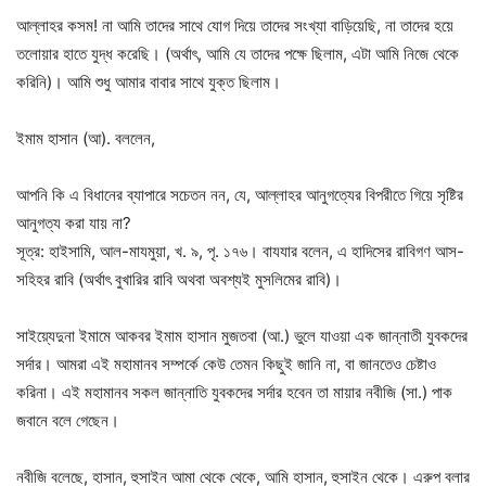
আল্লাহর কসম! না আমি তাদের সাথে যোগ দিয়ে তাদের সংখ্যা বাড়িয়েছি, না তাদের হয়ে
তলোয়ার হাতে যুদ্ধ করেছি। (অর্থাৎ, আমি যে তাদের পক্ষে ছিলাম, এটা আমি নিজে থেকে
করিনি)। আমি শুধু আমার বাবার সাথে যুক্ত ছিলাম।
ইমাম হাসান (আ). বললেন,
আপনি কি এ বিধানের ব্যাপারে সচেতন নন, যে, আল্লাহর আনুগত্যের বিপরীতে গিয়ে সৃষ্টির
আনুগত্য করা যায় না?
সূত্র: হাইসামি, আল-মাযমুয়া, খ. ৯, পৃ. ১৭৬। বাযযার বলেন, এ হাদিসের রাবিগণ আস-
সহিহর রাবি (অর্থাৎ বুখারির রাবি অথবা অবশ্যই মুসলিমের রাবি)।
সাইয়্যেদুনা ইমামে আকবর ইমাম হাসান মুজতবা (আ.) ভুলে যাওয়া এক জান্নাতী যুবকদের
সর্দার। আমরা এই মহামানব সম্পর্কে কেউ তেমন কিছুই জানি না, বা জানতেও চেষ্টাও
করিনা। এই মহামানব সকল জান্নাতি যুবকদের সর্দার হবেন তা মায়ার নবীজি (সা.) পাক
জবানে বলে গেছেন।
নবীজি বলেছে, হাসান, হুসাইন আমা থেকে থেকে, আমি হাসান, হুসাইন থেকে। এরুপ বলার