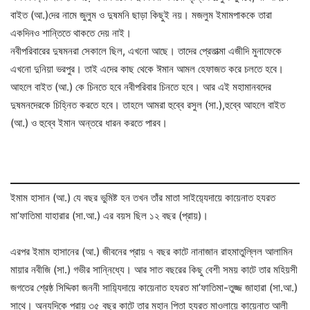
বাইত (আ.)দের নামে জুলুম ও দুষমনি ছাড়া কিছুই নয়। মজলুম ইমামপাককে তারা
একদিনও শান্তিতে থাকতে দেয় নাই।
নবীপরিবারের দুষমনরা সেকালে ছিল, এখনো আছে। তাদের প্রেতাত্মা এজীদি মুনাফেকে
এখনো দুনিয়া ভরপুর। তাই এদের কাছ থেকে ঈমান আমল হেফাজত করে চলতে হবে।
আহলে বাইত (আ.) কে চিনতে হবে নবীপরিবার চিনতে হবে। আর এই মহামানবদের
দুষমনদেরকে চিহ্নিত করতে হবে। তাহলে আমরা হুব্বে রসুল (সা.),হুব্বে আহলে বাইত
(আ.) ও হুব্বে ইমান অন্তরে ধারন করতে পারব।
ইমাম হাসান (আ.) যে বছর ভুমিষ্ট হন তখন তাঁর মাতা সাইয়‍্যেদায়ে কায়েনাত হযরত
মা’ফাতিমা যাহারার (সা.আ.) এর বয়স ছিল ১২ বছর (প্রায়)।
এরপর ইমাম হাসানের (আ.) জীবনের প্রায় ৭ বছর কাটে নানাজান রাহমাতুল্লিল আলামিন
মায়ার নবীজি (সা.) গভীর সান্নিধ্যে। আর সাত বছরের কিছু বেশী সময় কাটে তার মহিয়সী
জগতের শ্রেষ্ঠ সিদ্দিকা জননী সায়‍্যিদায়ে কায়েনাত হযরত মা’ফাতিমা-তুজ্জ জাহারা (সা.আ.)
সাথে। অন্যদিকে প্রায় ৩৫ বছর কাটে তার মহান পিতা হযরত মাওলায়ে কায়েনাত আলী