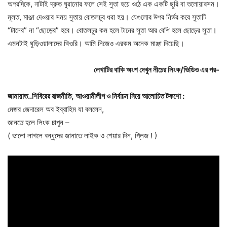
অপরদিকে, নাটাই দ্রুত ঘুরানোর ফলে সেই সুতা হয়ে ওঠে এক একটি ছুরি বা তলোয়ারসম।
মূলত, মাঞ্জা দেওয়ার সময় সুতায় বোতলচুর ধরা হয়। যেগুলোর উপর নির্ভর করে সুতাটি
“টানের” না “ছোড়ের” হবে। বোতলচুর কম হলে টানের সুতা আর বেশি হলে ছোড়ের সুতা।
এমনটাই ঘুড়িওয়ালাদের থিওরি। আমি নিজেও এরকম অনেক মাঞ্জা দিয়েছি।
লেখাটির বাকি অংশ দেখুন নীচের লিংক/ভিডিও এর পর-
জামায়াত
..
শিবিরের
রাজনীতি
,
আওয়ামীলীগ
ও
নির্বাচন
নিয়ে
আলোচিত
টকশো
:
মেজর জেনারেল অব ইব্রাহিম যা বললেন,
জানতে হলে লিংক চাপুন –
( ভালো লাগলে বন্ধুদের জানাতে লাইক ও শেয়ার দিন, প্লিজ ! )