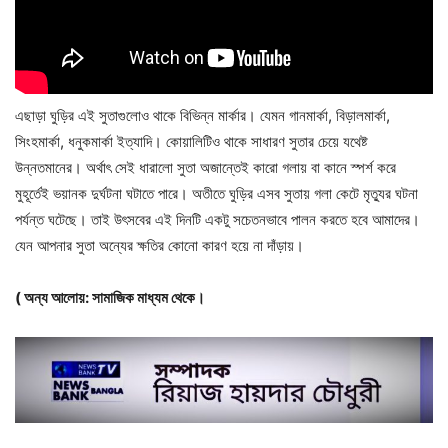
এছাড়া ঘুড়ির এই সুতাগুলোও থাকে বিভিন্ন মার্কার। যেমন গানমার্কা, বিড়ালমার্কা,
সিংহমার্কা, ধনুকমার্কা ইত্যাদি। কোয়ালিটিও থাকে সাধারণ সুতার চেয়ে যথেষ্ট
উন্নতমানের। অর্থাৎ সেই ধারালো সুতা অজান্তেই কারো গলায় বা কানে স্পর্শ করে
মুহূর্তেই ভয়ানক দুর্ঘটনা ঘটাতে পারে। অতীতে ঘুড়ির এসব সুতায় গলা কেটে মৃত্যুর ঘটনা
পর্যন্ত ঘটেছে। তাই উৎসবের এই দিনটি একটু সচেতনভাবে পালন করতে হবে আমাদের।
যেন আপনার সুতা অন্যের ক্ষতির কোনো কারণ হয়ে না দাঁড়ায়।
( অন্য আলোয়: সামাজিক মাধ্যম থেকে। ‌