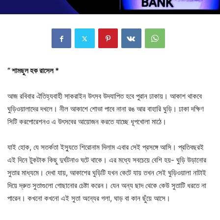
” শামছুল হক রাসেল *
আজ রবিবার ঐতিহ্যবাহী সাকরাইন উৎসব উদযাপিত হবে পুরান ঢাকায়। আকাশ থাকবে
ঘুড়িওয়ালাদের দখলে। নীল আকাশে শোভা পাবে নানা রঙ আর বাহারি ঘুড়ি। ঢাকা দক্ষিণ
সিটি করপোরেশনও এ উৎসবের আয়োজন করতে যাচ্ছে ধূপখোলা মাঠে।
যাই হোক, যে সতর্কতা ইস্যুতে শিরোনাম দিলাম এবার সেই প্রসঙ্গে আসি। প্রতিবছরই
এই দিনে টুকটাক কিছু দুর্ঘটনাও ঘটে থাকে। এর মধ্যে সবচেয়ে বেশি হয়- ঘুড়ি উড়ানোর
সুতার মাধ্যমে। দেখা যায়, আকাশের ঘুড়িটি যখন কেটে যায় তখন সেই ঘুড়িওয়ালা নাটাই
দিয়ে দ্রুত সুতাগুলো গোছানোর চেষ্টা করেন। যেন অন্য ছাদ থেকে কেউ সুতাটি ধরতে না
পারেন। কখনো কখনো এই সুতা অন্যের গলা, ঘাড় বা কান ছুঁয়ে আসে।