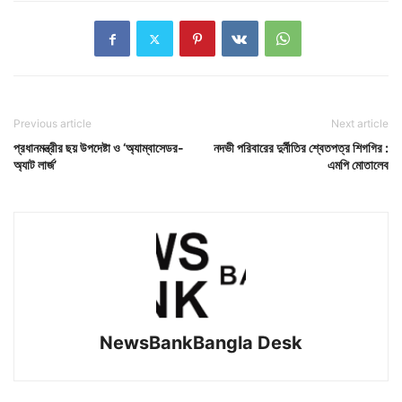
Previous article
Next article
প্রধানমন্ত্রীর ছয় উপদেষ্টা ও ‘অ্যাম্বাসেডর-
নদভী পরিবারের দুর্নীতির শ্বেতপত্র শিগগির :
অ্যাট লার্জ’
এমপি মোতালেব
NewsBankBangla Desk