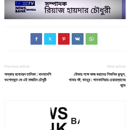
Previous article
Next article
অস্কার মনোনয়ন তালিকা : বাংলাদেশি
নৌকার পক্ষে কাজ করাদের পিকনিক ভন্ডুল,
বংশোদ্ভূত কে এই নাজরিন চৌধুরী
খাবার নষ্ট, ভাংচুর : সাতকানিয়ায় চেয়ারম্যানের
কান্ড