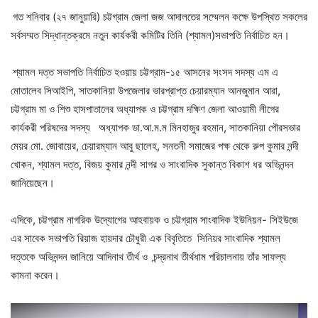
গত শনিবার (২৭ জানুয়ারি) চট্টগ্রাম জেলা জজ আদালতের সম্মেলন কক্ষে উপস্থিত সকলের
সর্বসম্মত সিদ্ধান্তক্রমে নতুন কার্যকরী কমিটির তিনি (শ্যামল)সভাপতি নির্বাচিত হন।
শ্যামল দত্ত সভাপতি নির্বাচিত হওয়ায় চট্টগ্রাম-১৫ আসনের সংসদ সদস্য এম এ
মোতালেব সিআইপি, সাতকানিয়া উপজেলার ভারপ্রাপ্ত চেয়ারম্যান আনজুমান আরা,
চট্টগ্রাম মা ও শিশু হাসপাতালের অধ্যাপক ও চট্টগ্রাম দক্ষিণ জেলা আওয়ামী লীগের
কার্যকরী পরিষদের সদস্য অধ্যাপক ডা.আ.ম.ম মিনহাজুর রহমান, সাতকানিয়া পৌরসভার
মেয়র মো. জোবায়ের, চেয়ারম্যান আবু ছালেহ, সনতনী সমাজের পক্ষ থেকে রুপ কুমার নন্দী
খোকন, শ্যামল দত্ত, বিজয় কুমার নন্দী সাগর ও সাংবাদিক সুকান্ত বিকাশ ধর অভিনন্দন
জানিয়েছেন।
এদিকে, চট্টগ্রাম নাগরিক উদ্যোগের আহবায়ক ও চট্টগ্রাম সাংবাদিক ইউনিয়ন- সিইউজে
এর সাবেক সভাপতি রিয়াজ হায়দার চৌধুরী এক বিবৃতিতে সিনিয়র সাংবাদিক শ্যামল
দত্তকে অভিনন্দন জানিয়ে আদিনাথ তীর্থ ও চন্দ্রনাথ তীর্থধাম পরিচালনায় তাঁর সাফল্য
কামনা করেন।