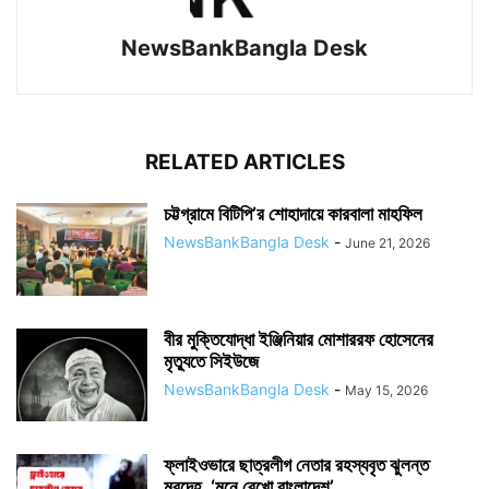
NewsBankBangla Desk
RELATED ARTICLES
চট্টগ্রামে বিটিপি’র শোহাদায়ে কারবালা মাহফিল
NewsBankBangla Desk
-
June 21, 2026
বীর মুক্তিযোদ্ধা ইঞ্জিনিয়ার মোশাররফ হোসেনের
মৃত্যুতে সিইউজে
NewsBankBangla Desk
-
May 15, 2026
ফ্লাইওভারে ছাত্রলীগ নেতার রহস্যবৃত ঝুলন্ত
মরদেহ, ‘মনে রেখো বাংলাদেশ’