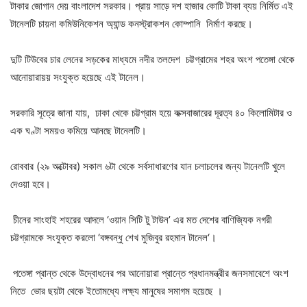
টাকার জোগান দেয় বাংলাদেশ সরকার। প্রায় সাড়ে দশ হাজার কোটি টাকা ব্যয় নির্মিত এই
টানেলটি চায়না কমিউনিকেশন অ্যান্ড কনস্ট্রাকশন কোম্পানি নির্মাণ করছে।
দুটি টিউবের চার লেনের সড়কের মাধ্যমে নদীর তলদেশ চট্টগ্রামের শহর অংশ পতেঙ্গা থেকে
আনোয়ারায়য় সংযুক্ত হয়েছে এই টানেল।
সরকারি সূত্রে জানা যায়, ঢাকা থেকে চট্টগ্রাম হয়ে কক্সবাজারের দূরত্ব ৪০ কিলোমিটার ও
এক ঘণ্টা সময়ও কমিয়ে আনছে টানেলটি।
রোববার (২৯ অক্টোবর) সকাল ৬টা থেকে সর্বসাধারণের যান চলাচলের জন্য টানেলটি খুলে
দেওয়া হবে।
চীনের সাংহাই শহরের আদলে ‘ওয়ান সিটি টু টাউন’ এর মত দেশের বাণিজ্যিক নগরী
চট্টগ্রামকে সংযুক্ত করলো ‘বঙ্গবন্ধু শেখ মুজিবুর রহমান টানেল‘।
পতেঙ্গা প্রান্ত থেকে উদ্বোধনের পর আনোয়ারা প্রান্তে প্রধানমন্ত্রীর জনসমাবেশে অংশ
নিতে ভোর ছয়টা থেকে ইতোমধ্যে লক্ষ্য মানুষের সমাগম হয়েছে ।