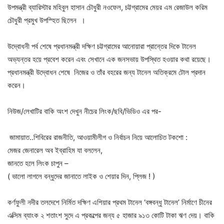
উপমন্ত্রী ব্যারিস্টার মহিবুল হাসান চৌধুরী নওফেল, চট্টগ্রামের মেয়র এম রেজাউল করিম
চৌধুরী প্রমুখ উপস্হিত ছিলেন ।
উদ্বোধনী পর্ব শেষে প্রধানমন্ত্রী দক্ষিণ চট্টগ্রামের আনোয়ারা প্রান্তের দিকে টানেল
অভ্যন্তর হয়ে প্রবেশ করেন এবং সেখানে এক জনসভায় উপস্থিত হওয়ার কথা রয়েছে।
প্রধানমন্ত্রী উদ্বোধন শেষে নিজের ও তাঁর বহরের জন্য টানেল অতিক্রমে টোল প্রদান
করেন।
নিউজ/লেখাটির বাকি অংশ দেখুন নীচের লিংক/ছবি/ভিডিও এর পর-
জামায়াত..শিবিরের রাজনীতি, আওয়ামীলীগ ও নির্বাচন নিয়ে আলোচিত টকশো :
মেজর জেনারেল অব ইব্রাহিম যা বললেন,
জানতে হলে লিংক চাপুন –
( ভালো লাগলে বন্ধুদের জানাতে লাইক ও শেয়ার দিন, প্লিজ ! )
কর্ণফুলী নদীর তলদেশে নির্মিত দক্ষিণ এশিয়ার প্রথম টানেল ‘বঙ্গবন্ধু টানেল’ নির্মাণে চীনের
এক্সিম ব্যাংক ২ শতাংশ সুদে এ প্রকল্পের জন্য ৫ হাজার ৯১৩ কোটি টাকা ঋণ দেয়। বাকি