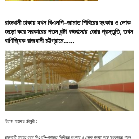
রাজধানী ঢাকায় যখন বিএনপি–জামাত শিবিরের হুংকার ও লোক
জড়ো করে সরকারের পতন ঘন্টা
বাজানোর
জোর প্রস্তুতি, তখন
বাণিজ্যিক রাজধানী চট্টগ্রামে……
রিয়াজ হায়দার চৌধুরী :
রাজধানী
ঢাকায়
যখন
বিএনপি–জামাত
শিবিরের
হুংকার
ও
লোক
জড়ো
করে
সরকারের
পতন