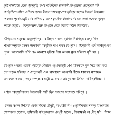
ঘন্টা
বাজানোর
জোর
প্রস্তুতি, তখন
বাণিজ্যিক
রাজধানী
চট্টগ্রামের
খরস্রোতা
নদী
কর্ণফুলীতে
দক্ষিণ
এশিয়ার
প্রথম
টানেল ‘বঙ্গবন্ধু
শেখ
মুজিবুর
রহমান
টানেল‘ উদ্বোধন
করলেন
প্রধানমন্ত্রী
শেখ
হাসিনা।
এর
মধ্য
দিয়ে
বাংলাদেশের
শুরু
হলো
আরেক
স্বপ্ন
জয়ের
যাত্রা। উদ্বোধনকে
ঘিরে
চট্টগ্রাম
মেতে
উঠলো
আনন্দ
উচ্ছ্বাসে।
চট্টগ্রামের মানুষের অভূতপূর্ব প্রাণের উচ্ছ্বাস এবং ব্যাপক নিরাপত্তার মধ্য দিয়ে
প্রধানমন্ত্রীকে টানেল উদ্বোধনী অনুষ্ঠানে বরণ করল চট্টগ্রাম। উদ্বোধনী পর্বে মনোমুগ্ধকর
নৃত্য, আতশবাজি বর্ণিল রঙ আকাশে ছড়িয়ে দিয়ে অনন্য সুন্দর পরিবেশ সৃষ্টি হয় ।
চট্টগ্রাম শহরের পতেঙ্গা প্রান্তে পৌঁছালে প্রধানমন্ত্রী শেখ হাসিনাকে ফুল দিয়ে বরণ করে
নেন সড়ক পরিবহন ও সেতু মন্ত্রী এবং বাংলাদেশ আওয়ামী লীগের সাধারণ সম্পাদক
ওবায়দুল কাদের , তথ্য সম্প্রচার মন্ত্রী ড. হাছান মাহমুদ সহ উর্ধতন দায়িত্বশীলরা ।‌
বর্ণাঢ্য আনুষ্ঠানিকতায় উদ্বোধনী পর্বটি ছিল প্রাণের উচ্চস্বরে পরিপূর্ণ ।
এসময় সংসদ উপনেতা বেগম মতিয়া চৌধুরী, আওয়ামী লীগ প্রেসিডিয়াম সদস্য ইঞ্জিনিয়ার
মোশাররফ হোসেন, ভূমিমন্ত্রী সাইফুজ্জামান চৌধুরী জাবেদ , শিক্ষামন্ত্রী ডা .দীপু মনি, শিক্ষা