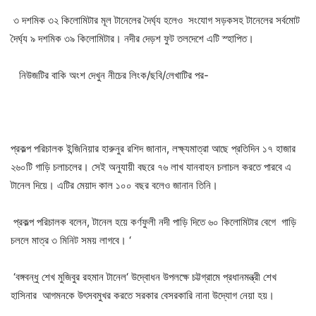
৩ দশমিক ৩২ কিলোমিটার মূল টানেলের দৈর্ঘ্য হলেও সংযোগ সড়কসহ টানেলের সর্বমোট
দৈর্ঘ্য ৯ দশমিক ৩৯ কিলোমিটার। নদীর দেড়শ ফুট তলদেশে এটি স্হাপিত।
নিউজটির বাকি অংশ দেখুন নীচের লিংক/ছবি/লেখাটির পর-
প্রকল্প পরিচালক ইন্জিনিয়ার হারুনুর রশিদ জানান, লক্ষ্যমাত্রা আছে প্রতিদিন ১৭ হাজার
২৬০টি গাড়ি চলাচলের। সেই অনুযায়ী বছরে ৭৬ লাখ যানবাহন চলাচল করতে পারবে এ
টানেল দিয়ে। এটির মেয়াদ কাল ১০০ বছর বলেও জানান তিনি।
প্রকল্প পরিচালক বলেন, টানেল হয়ে কর্ণফুলী নদী পাড়ি দিতে ৬০ কিলোমিটার বেগে গাড়ি
চললে মাত্র ৩ মিনিট সময় লাগবে। ‘
‘বঙ্গবন্ধু শেখ মুজিবুর রহমান টানেল‘ উদ্বোধন উপলক্ষে চট্টগ্রামে প্রধানমন্ত্রী শেখ
হাসিনার আগমনকে উৎসবমুখর করতে সরকার বেসরকারি নানা উদ্যোগ নেয়া হয়।