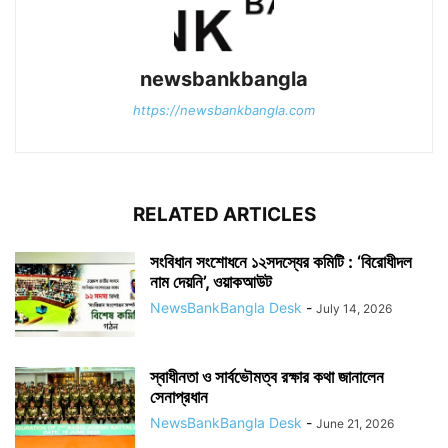
newsbankbangla
https://newsbankbangla.com
RELATED ARTICLES
সংবিধান সংশোধনে ১২সদস্যের কমিটি : ‘বিরোধীদল
নাম দেয়নি’, ওয়াকআউট
NewsBankBangla Desk
-
July 14, 2026
স্বাধীনতা ও সার্বভৌমত্ব রক্ষার কথা জানালেন
সেনাপ্রধান
NewsBankBangla Desk
-
June 21, 2026