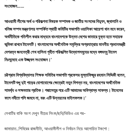
সংযোজন……
আওয়ামী লীগের অর্থ ও পরিকল্পনা বিষয়ক সম্পাদক ও জাতীয় সংসদের বিদ্যুৎ, জ্বালানি ও
খনিজ সম্পদ মন্ত্রণালয় সম্পর্কিত স্থায়ী কমিটির সভাপতি ওয়াসিকা আয়েশা খান মনে করেন,
অর্থনীতিকে গতিশীল করার মাধ্যমে বাংলাদেশকে উন্নত দেশের কাতারে যুক্ত হতে সহায়ক
ভূমিকা রাখবে টানেলটি। বাংলাদেশের অর্থনৈতিক সমৃদ্ধির অগ্রযাত্রায় মাননীয় প্রধানমন্ত্রী
দেশরত্ন জননেত্রী শেখ হাসিনা গৃহীত পরিকল্পিত উদ্যোগসমুহের মধ্যে বঙ্গবন্ধু টানেল
নিঃসন্দেহে এক উজ্জ্বল সংযোজন।’
চট্টগ্রাম বিশ্ববিদ্যালয় শিক্ষক সমিতির সভাপতি প্রফেসর মুস্তাফিজুর রহমান সিদ্দিকী বলেন,
টানেলটি শুধু দুই পাড়ের যোগাযোগের ক্ষেত্রেই নতুন দিগন্ত নয়, বাংলাদেশের অর্থনৈতিক
সামর্থ্য ও সক্ষমতার প্রতিক। পদ্মাসেতুর পরে এটি আমাদের অবিশ্বাস্য সাফল্য। টানেলের
ফলে নদীতে পলি জমবে না, বরং এটি উন্নয়নের মাইলফলক।’
লেখাটির বাকি অংশ দেখুন নীচের লিংক/ছবি/ভিডিও এর পর-
জামায়াত..শিবিরের রাজনীতি, আওয়ামীলীগ ও নির্বাচন নিয়ে আলোচিত টকশো :