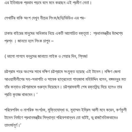
এর ইতিবাচক প্রভাব পড়বে বলে মনে করছেন এই প্রবীণ নেতা।
লেখাটির বাকি অংশ দেখুন নীচের লিংক/ছবি/ভিডিও এর পর-
ঢাকার বাইরের মানুষের অধিকার নিয়ে একটি আলোচিত বক্তৃতা : প্রধানমন্ত্রীর উদ্দেশ্যে
প্রশ্ন । জানতে হলে লিংক চাপুন –
( ভালো লাগলে বন্ধুদের জানাতে লাইক ও শেয়ার দিন, প্লিজ!
চট্টগ্রাম শহর অংশের সাথে দক্ষিণ চট্টগ্রামে সংযুক্ত হয়েছে এই টানেল। দক্ষিণ জেলা
আওয়ামীলীগের সহ-সভাপতি ও সাবেক ছাত্রনেতা শাহজাদা মহিউদ্দিন বলেন, বঙ্গবন্ধুর মত
তাঁর কন্যাও চট্টগ্রামকে গুরুত্ব দিয়েছেন। চট্টগ্রামবাসী শেষ রক্তবিন্দু দিয়ে হলেও তার
প্রতি কৃতজ্ঞ থাকবেন। ‘
পরিবেশবিদ ও নাগরিক সংগঠক, মুক্তিযোদ্ধা ড. মুহাম্মদ ইদ্রিস আলী মনে করেন, কর্ণফুলী
টানেল নির্মাণে প্রধানমন্ত্রীর সিদ্ধান্ত পরিবেশবান্ধব তো বটেই, ভূ রাজনৈতিকভাবেও
তাৎপর্যপূর্ণ।’