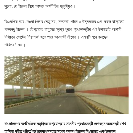
সুচনা, যে টানেল নিয়ে আসবে অর্থনীতির প্রবৃদ্ধিও।
বিএনপি’র করে দেওয়া পিলার সেতু নয়, সক্ষমতা গৌরব ও উন্নয়নের এক সফল বাস্তবতা
‘বঙ্গবন্ধু টানেল’। চট্টগ্রামের মানুষের স্বপ্ন পূরণে প্রধানমন্ত্রীর এই উপহার’ই আগামী
নির্বাচনে ভোটের ‘নিয়ামক’ হতে পারে আওয়ামী লীগের । এমনটি মনে করছেন
দায়িত্বশীলরা।
বাংলাদেশের অর্থনৈতিক সমৃদ্ধির অগ্রযাত্রায় মাননীয় প্রধানমন্ত্রী দেশরত্ন জননেত্রী শেখ
হাসিনা গৃহীত পরিকল্পিত উদ্যোগসমুহের মধ্যে বঙ্গবন্ধু টানেল নিঃসন্দেহে এক উজ্জ্বল