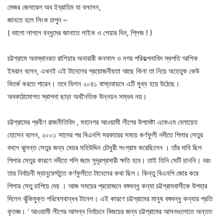
মেজর জেনারেল অব ইব্রাহিম যা বললেন,
জানতে হলে লিংক চাপুন –
( ভালো লাগলে বন্ধুদের জানাতে লাইক ও শেয়ার দিন, প্লিজ ! )
চট্টগ্রামে অবস্থানরত রাশিয়ার অনারারী কনসাল ও নগর পরিকল্পনাবিদ স্থপতি আশিক
ইমরান বলেন, এখনই এই টানেলের প্রয়োজনীয়তা আছে কিনা তা নিয়ে অহেতুক কেউ
বিতর্ক করতে পারেন। তবে ভিশন ২০৪১ বাস্তবায়নে এটি মুখ্য হয়ে উঠেছে।
অবকাঠামোগত স্থাপনা ছাড়া অর্থনৈতিক উন্নয়ন সম্ভব নয়।
চট্টগ্রামের প্রবীণ রাজনীতিবিদ , মহানগর আওয়ামী লীগের উপদেষ্টা একেএম বেলায়েত
হোসেন বলেন, ২০০১ সালের পর বিএনপি সরকারের সময়ে কর্ণফুলী নদীতে পিলার সেতুর
বদলে ঝুলন্ত সেতুর জন্য মেয়র মহিউদ্দিন চৌধুরী সংগ্রাম করেছিলেন । তাঁর দাবি ছিল
পিলার সেতুর কারণে নদীতে পলি জমে সুদূরপ্রসারী ক্ষতি হবে। তাই তিনি সেটি চাননি। বরং
তার নির্বাচনী ম্যানুফেস্টুতে কর্ণফুলীতে টানেলের কথা ছিল। কিন্তু বিএনপি জোর করে
পিলার সেতু চাপিয়ে দেয় । আজ সময়ের প্রয়োজনে বঙ্গবন্ধু কন্যা চট্টগ্রামবাসীকে উপহার
দিলেন ঝুঁকিমুক্ত পরিবেশবান্ধব টানেল। এই কারণে চট্টগ্রামের মানুষ বঙ্গবন্ধু কন্যার প্রতি
কৃতজ্ঞ। ‘ আওয়ামী লীগের আসন্ন নির্বাচনে বিজয়ের জন্য চট্টগ্রামের আসনগুলোতে অন্তত