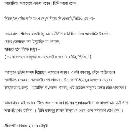
আয়োজিত সমাবেশে একথা বলেন।‌তিনি আরো বলেন,
নিউজ/লেখাটির বাকি অংশ দেখুন নীচের লিংক/ছবি/ভিডিও এর পর-
জামায়াত..শিবিরের রাজনীতি, আওয়ামীলীগ ও নির্বাচন নিয়ে আলোচিত টকশো :
মেজর জেনারেল অব ইব্রাহিম যা বললেন,
জানতে হলে লিংক চাপুন –
( ভালো লাগলে বন্ধুদের জানাতে লাইক ও শেয়ার দিন, প্লিজ ! )
‘আল্লাহ দুইটা সম্পদ দিয়েছেন আমাদের জন্য। একটা বঙ্গবন্ধু, তাঁকে পাঠিয়েছেন
স্বাধীনতার জন্য। আরেকটা শেখ হাসিনা। উনাকে পাঠিয়েছেন এদেশের মানুষের
উত্তোরণের জন্য। যতোদিন বাংলাদেশ থাকবে, এই দুইজন মানুষের হৃদয়ে বেঁচে থাকবেন।’
আনোয়ারার এই সমাবেশটিতে প্রধান অতিথি ছিলেন প্রধানমন্ত্রী ও বাংলাদেশ আওয়ামী লীগ
সভাপতি শেখ হাসিনা । তিনি বঙ্গবন্ধু টানেল উদ্বোধন শেষে এসে সমাবেশে যোগ দেন ।‌
#রিপোর্ট : রিয়াজ হায়দার চৌধুরী