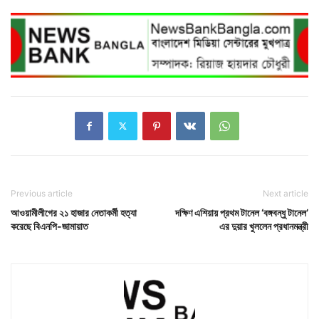
Previous article
Next article
আওয়ামীলীগের ২১ হাজার নেতাকর্মী হত্যা
দক্ষিণ এশিয়ায় প্রথম টানেল ‘বঙ্গবন্ধু টানেল’
করেছে বিএনপি-জামায়াত
এর দুয়ার খুললেন প্রধানমন্ত্রী