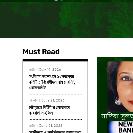
Must Read
জাতীয়
July 14, 2026
সংবিধান সংশোধনে ১২সদস্যের
কমিটি : ‘বিরোধীদল নাম দেয়নি’,
ওয়াকআউট
ধর্ম দর্শন
June 21, 2026
চট্টগ্রামে বিটিপি’র শোহাদায়ে
কারবালা মাহফিল
জাতীয়
June 21, 2026
স্বাধীনতা ও সার্বভৌমত্ব রক্ষার কথা