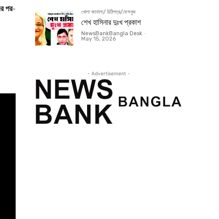
এর পর-
খোলা জানালা/ চিঠিপত্র/ফেসবুক
শেখ হাসিনার দুঃখ প্রকাশ
NewsBankBangla Desk
-
May 15, 2026
- Advertisement -