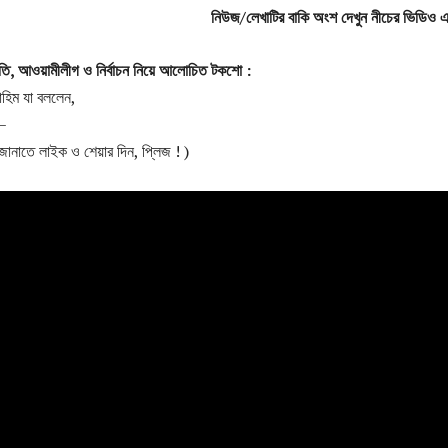
নিউজ/লেখাটির বাকি অংশ দেখুন নীচের ভিডিও 
তি
,
আওয়ামীলীগ
ও
নির্বাচন
নিয়ে
আলোচিত
টকশো
:
াহিম যা বললেন,
 –
জানাতে লাইক ও শেয়ার দিন, প্লিজ ! )