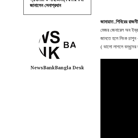
জানালেন সেনাপ্রধান
জামায়াত
..
শিবিরের
রাজনী
মেজর জেনারেল অব ইব্র
জানতে হলে লিংক চাপুন
( ভালো লাগলে বন্ধুদের 
NewsBankBangla Desk