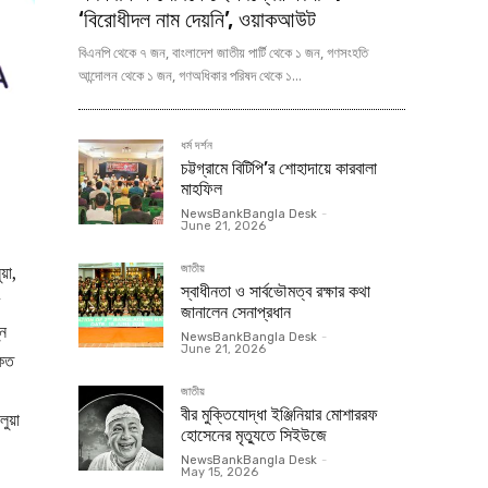
‘বিরোধীদল নাম দেয়নি’, ওয়াকআউট
বিএনপি থেকে ৭ জন, বাংলাদেশ জাতীয় পার্টি থেকে ১ জন, গণসংহতি
আন্দোলন থেকে ১ জন, গণঅধিকার পরিষদ থেকে ১...
ধর্ম দর্শন
চট্টগ্রামে বিটিপি’র শোহাদায়ে কারবালা
মাহফিল
NewsBankBangla Desk
-
June 21, 2026
়া,
জাতীয়
স্বাধীনতা ও সার্বভৌমত্ব রক্ষার কথা
জানালেন সেনাপ্রধান
ুন
NewsBankBangla Desk
-
June 21, 2026
 কত
জাতীয়
বীর মুক্তিযোদ্ধা ইঞ্জিনিয়ার মোশাররফ
ুয়া
হোসেনের মৃত্যুতে সিইউজে
NewsBankBangla Desk
-
May 15, 2026