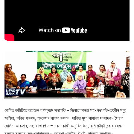
ঘোষিত কমিটিতে রয়েছেন যথাক্রমে সভাপতি – জিনাত আজম সহ-সভাপতি-তহুরীন সবুর
ডালিয়া, ফরিদা ফরহাদ, প্রফেসর সালমা রহমান, সাবিহা মুসা,‌সাধারণ সম্পাদক- সৈয়দা
সেলিমা আক্তার, সহ-সাধারণ সম্পাদক- কাজী রুনু বিলকিস, রুমি চৌধুরী,কোষাধ্যক্ষ-
নুসরাত সুলতানা,সহ-কোষাধ্যক্ষ – আয়েশা পারভীন চৌধুরী, সাহিত্য সম্পাদক-