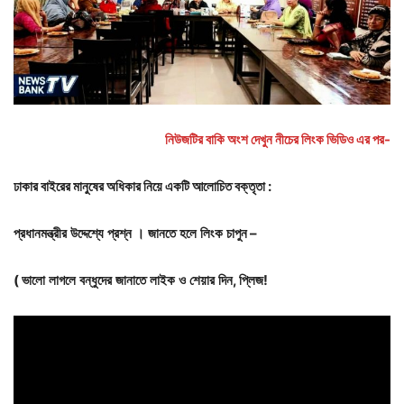
নিউজটির বাকি অংশ দেখুন নীচের লিংক ভিডিও এর পর-
ঢাকার
বাইরের
মানুষের
অধিকার
নিয়ে
একটি
আলোচিত
বক্তৃতা :
প্রধানমন্ত্রীর
উদ্দেশ্যে
প্রশ্ন
।
জানতে
হলে
লিংক
চাপুন –
(
ভালো
লাগলে
বন্ধুদের
জানাতে
লাইক
ও
শেয়ার
দিন,
প্লিজ!