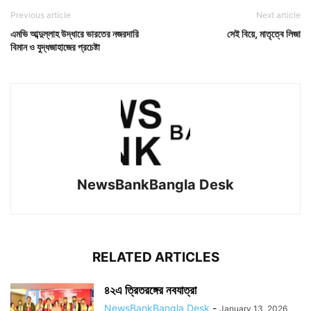
Previous article
Next article
এমভি আব্দুল্লাহ উদ্ধারে ভারতের নজরদারি
সেই বিয়ে, মাতৃত্বে লিজা
বিমান ও যুদ্ধজাহাজের প্রচেষ্টা
NewsBankBangla Desk
RELATED ARTICLES
৪২এ ত্রিতরঙ্গের নবযাত্রা
NewsBankBangla Desk
-
January 13, 2026