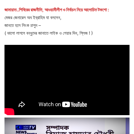
জামায়াত..শিবিরের রাজনীতি, আওয়ামীলীগ ও নির্বাচন নিয়ে আলোচিত টকশো :
মেজর জেনারেল অব ইব্রাহিম যা বললেন,
জানতে হলে লিংক চাপুন –
( ভালো লাগলে বন্ধুদের জানাতে লাইক ও শেয়ার দিন, প্লিজ ! )