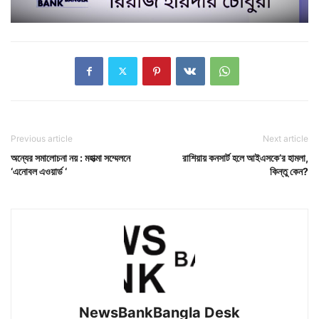
Previous article
Next article
অন্যের সমালোচনা নয় : মহাত্মা সম্মেলনে
রাশিয়ায় কনসার্ট হলে আইএসকে’র হামলা,
‘এনোবল এওয়ার্ড ‘
কিন্তু কেন?
NewsBankBangla Desk