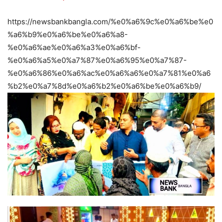
https://newsbankbangla.com/%e0%a6%9c%e0%a6%be%e0
%a6%b9%e0%a6%be%e0%a6%a8-
%e0%a6%ae%e0%a6%a3%e0%a6%bf-
%e0%a6%a5%e0%a7%87%e0%a6%95%e0%a7%87-
%e0%a6%86%e0%a6%ac%e0%a6%a6%e0%a7%81%e0%a6
%b2%e0%a7%8d%e0%a6%b2%e0%a6%be%e0%a6%b9/