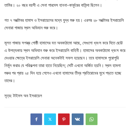
তামির। ২০ বছর বয়সী এ সেনা পারদেস হাননা-কার্কুরের বাসিন্দা ছিলেন।
গত ৭ অক্টোবর হামাস ও ইসরায়েলের মধ্যে যুদ্ধ শুরু হয়। এরপর ২৮ অক্টোবর ইসরায়েলি
সেনারা গাজায় স্থল অভিযান শুরু করে।
মূলত গাজায় সশস্ত্র গোষ্ঠী হামাসের যত অবকাঠামো আছে, সেগুলো ধ্বংস করে দিতে ছোট্ট
এ উপত্যকায় স্থল অভিযান শুরু করে ইসরায়েলি বাহিনী। হামাসের অবকাঠামো ধ্বংস করে
দেওয়ার ক্ষেত্রে ইসরায়েলি সেনারা অনেকটাই সফল হয়েছেন। তবে হামাসকে পুরোপুরি
নির্মূল করার যে পরিকল্পনা তারা হাতে নিয়েছিল; সেটি এখনো অর্জিত হয়নি। স্থল হামলা
শুরুর পর প্রায় ২৫ দিন হয়ে গেলেও এখনো হামাসের তীব্র প্রতিরোধের মুখে পড়তে হচ্ছে
তাদের।
সূত্র: টাইমস অব ইসরায়েল