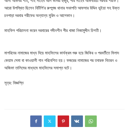
আলী আকবর শাহ, শাহ সাহেব আল কাদরী হুজুর, পীর সাহেব আকবরিয়া দরবার শরীফ।
আরো উপস্থিত ছিলেন বিটিপি’র রুপগন্জ থানার সভাপতি আফসার উদ্দিন ভুইয়া সহ উক্ত
চনপাড়া দরবার শরীফের অন্যান্য মুরিদ ও আশেকান।
মাহফিল পরিচালনা করেন দরবারের গদীনশীন পীর খাজা নিজামুদ্দীন চিশতী।
মাগরিবের নামাজের মাধ্য দিয়ে মাহফিলের কার্যক্রম শুরু হয়ে জিকির ও পরবর্তীতে মিলাদ
কেয়াম সেমা বা কাওয়ালী গান পরিবেশিত হয়। ফজরের নামাজের পর তবারক বিতরন ও
অজিফা তালিমের মাধ্যমে মাহফিলের সমাপ্ত ঘটে।
সূত্র: বিজ্ঞপ্তি