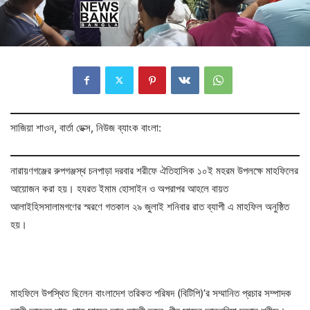
সাজিয়া শাওন, বার্তা ডেক্স, নিউজ ব্যাংক বাংলা:
নারায়ণগঞ্জের রুপগঞ্জস্থ চনপাড়া দরবার শরীফে ঐতিহাসিক ১০ই মহরম উপলক্ষে মাহফিলের
আয়োজন করা হয়। হযরত ইমাম হোসাইন ও অপরাপর আহলে বায়ত
আলাইহিসসালামগণের স্মরণে গতকাল ২৯ জুলাই শনিবার রাত ব্যাপী এ মাহফিল অনুষ্ঠিত
হয়।
মাহফিলে উপস্থিত ছিলেন বাংলাদেশ তরিকত পরিষদ (বিটিপি)’র সম্মানিত প্রচার সম্পাদক