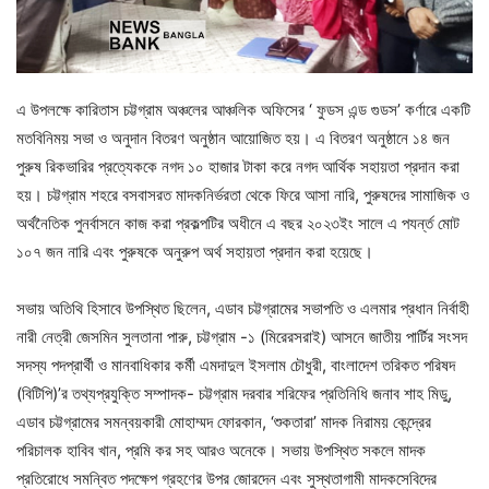
এ উপলক্ষে কারিতাস চট্টগ্রাম অঞ্চলের আঞ্চলিক অফিসের ‘ ফুডস এন্ড গুডস’ কর্ণারে একটি
মতবিনিময় সভা ও অনুদান বিতরণ অনুষ্ঠান আয়োজিত হয়। এ বিতরণ অনুষ্ঠানে ১৪ জন
পুরুষ রিকভারির প্রত্যেককে নগদ ১০ হাজার টাকা করে নগদ আর্থিক সহায়তা প্রদান করা
হয়। চট্টগ্রাম শহরে বসবাসরত মাদকনির্ভরতা থেকে ফিরে আসা নারি, পুরুষদের সামাজিক ও
অর্থনৈতিক পুনর্বাসনে কাজ করা প্রকল্পটির অধীনে এ বছর ২০২৩ইং সালে এ পযর্ন্ত মোট
১০৭ জন নারি এবং পুরুষকে অনুরুপ অর্থ সহায়তা প্রদান করা হয়েছে।
সভায় অতিথি হিসাবে উপস্থিত ছিলেন, এডাব চট্টগ্রামের সভাপতি ও এলমার প্রধান নির্বাহী
নারী নেত্রী জেসমিন সুলতানা পারু, চট্টগ্রাম -১ (মিরেরসরাই) আসনে জাতীয় পার্টির সংসদ
সদস্য পদপ্রার্থী ও মানবাধিকার কর্মী এমদাদুল ইসলাম চৌধুরী, বাংলাদেশ তরিকত পরিষদ
(বিটিপি)’র তথ্যপ্রযুক্তি সম্পাদক- চট্টগ্রাম দরবার শরিফের প্রতিনিধি জনাব শাহ মিডু,
এডাব চট্টগ্রামের সমন্বয়কারী মোহাম্মদ ফোরকান, ‘শুকতারা’ মাদক নিরাময় কেন্দ্রের
পরিচালক হাবিব খান, প্রমি কর সহ আরও অনেকে। সভায় উপস্থিত সকলে মাদক
প্রতিরোধে সমন্বিত পদক্ষেপ গ্রহণের উপর জোরদেন এবং সুস্থতাগামী মাদকসেবিদের