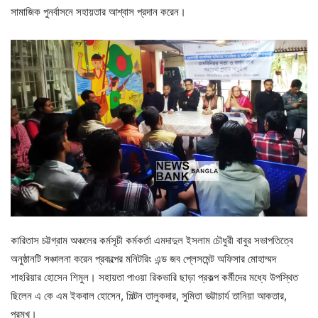
সামাজিক পুনর্বাসনে সহায়তার আশ্বাস প্রদান করেন।
কারিতাস চট্টগ্রাম অঞ্চলের কর্মসূচী কর্মকর্তা এমদাদুল ইসলাম চৌধুরী বাবুর সভাপতিত্বে
অনুষ্ঠানটি সঞ্চালনা করেন প্রকল্পের মনিটরিং এন্ড জব প্লেসমেন্ট অফিসার মোহাম্মদ
শাহরিয়ার হোসেন শিমুল। সহায়তা পাওয়া রিকভারি ছাড়া প্রকল্প কর্মীদের মধ্যে উপস্থিত
ছিলেন এ কে এম ইকবাল হোসেন, পিল্টন তালুকদার, সুমিতা ভট্টাচার্য তানিয়া আকতার,
প্রমুখ।