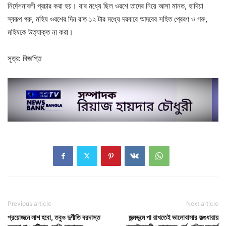
নির্দেশনাবলী প্রচার করা হয়। যার মধ্যে ছিল ওরশে তাদের নিয়ে আসা মানত, হাদিয়া
স্বরূপ গরু, মহিষ ওরশের দিন রাত ১২ টার মধ্যে দরবারে আদবের সহিত প্রেরণ ও গরু,
মহিষকে উত্যাক্ত না করা।
সূত্র: বিজ্ঞপ্তি
Previous article
Next article
প্রয়োজনে লাশ হবো, তবুও দুর্ণীতি বরদাস্ত
জন্মভূমে পা রাখতেই ভালোবাসার ফল্গুধারায়