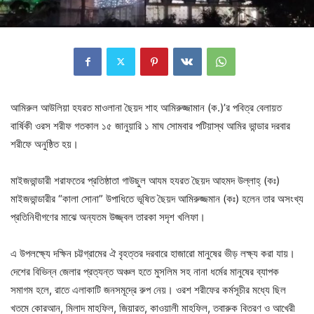
আমিরুল আউলিয়া হযরত মাওলানা ছৈয়দ শাহ আমিরুজ্জামান (ক.)’র পবিত্র বেলায়ত
বার্ষিকী ওরস শরীফ গতকাল ১৫ জানুয়ারি ১ মাঘ সোমবার পটিয়াস্থ আমির ভান্ডার দরবার
শরীফে অনুষ্ঠিত হয়।
মাইজভান্ডারী শরাফতের প্রতিষ্ঠাতা গাউছুল আযম হযরত ছৈয়দ আহমদ উল্লাহ্ (কঃ)
মাইজভান্ডারীর “কালা সোনা” উপাধিতে ভূষিত ছৈয়দ আমিরুজ্জমান (কঃ) হলেন তার অসংখ্য
প্রতিনিধীগণের মাঝে অন্যতম উজ্জ্বল তারকা সদৃশ খলিফা।
এ উপলক্ষ্যে দক্ষিন চট্টগ্রামের ঐ বৃহত্তর দরবারে হাজারো মানুষের ভীড় লক্ষ্য করা যায়।
দেশের বিভিন্ন জেলার প্রত্যন্ত অঞ্চল হতে মুসলিম সহ নানা ধর্মের মানুষের ব্যাপক
সমাগম হলে, রাতে এলাকাটি জনসমূদ্রে রুপ নেয়। ওরশ শরীফের কর্মসূচীর মধ্যে ছিল
খতমে কোরআন, মিলাদ মাহফিল, জিয়ারত, কাওয়ালী মাহফিল, তবারুক বিতরণ ও আখেরী