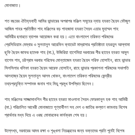
মোনাজাত।
শত বছরের ঐতিহ্যবাহী আমির ভান্ডারের অপরাপর মঞ্জিল সমূহের ন্যায় হযরত ছৈয়দ ফৌজুল
আজিম শাহর প্রতিষ্ঠিত শাহ মঞ্জিলের বড় শাহজাদা হযরত সৈয়দ এয়ার মুহাম্মদ শাহ
আমিরীর ছদারতে ব্যাপক আয়োজন করা হয়। এতে বাংলাদেশ তরিকত পরিষদের
প্রেসিডিয়াম মেম্বার ও সুলতানুল আরেফিন ক্যাডেট মাদ্রাসার প্রতিষ্ঠাতা হযরতুল আল্লামা
ছুফি ছৈয়দ জাফর ছাদেক শাহ (মা.), উজিরিয়া হাশেমিয়া দরবারের পীর ছাহেব হযরত আবুল
হাশেম শাহ, চট্টগ্রাম দরবার শরিফের মোন্তাজেম হযরত ছৈয়দ শরিফ হোসাইন, রাহে ভান্ডার
সিলসিলার খলিফা হযরত ছৈয়দ আরেফ হোসাইন, রাহে ভান্ডার প্রকাশনা পরিষদের সভাপতি
আলহাজ্ব ছৈয়দ সুলতানুল আলম খোকন, বাংলাদেশ তরিকত পরিষদের কেন্দ্রীয়
তথ্যপ্রযুক্তি সম্পাদক জনাব শাহ মিডু প্রমুখ উপস্থিত ছিলেন।
শাহ মঞ্জিলের সাজ্জাদানশিন পীর ছাহেব হযরত মাওলানা সৈয়দ ফোরকানুল হক শাহ আমিরী
(মা.) পরিচালিত আখেরী মোনাজাতে পূণ্যার্থীগণ সহ দেশ ও জাতির কল্যাণ কামনায় বিশেষ
প্রার্থনার মধ্য দিয়ে এ ওরছ মোবারকের কার্যক্রম শেষ হয়।
উল্লেখ্য, দরবারের আদব রক্ষা ও শৃঙ্খলা নিয়ন্ত্রনের জন্য ভক্তদের প্রতি পূর্বেই বিশেষ