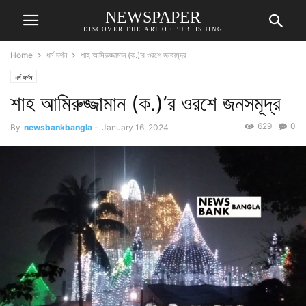
NEWSPAPER
DISCOVER THE ART OF PUBLISHING
Home
ধর্ম দর্শন
শাহ আমিরুজ্জামান (ক.)’র ওরশে জনসমূদ্র
ধর্ম দর্শন
শাহ আমিরুজ্জামান (ক.)’র ওরশে জনসমূদ্র
629
0
By
newsbankbangla
-
January 16, 2024