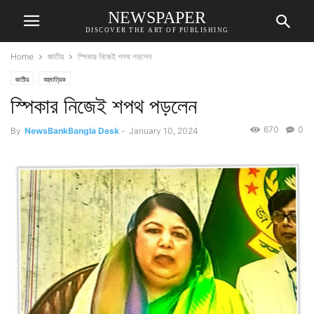
NEWSPAPER
DISCOVER THE ART OF PUBLISHING
Home
জাতীয়
স্পিকার নিজেই শপথ পড়লেন
জাতীয়
বহুমাত্রিক
স্পিকার নিজেই শপথ পড়লেন
670
0
By
NewsBankBangla Desk
-
January 10, 2024