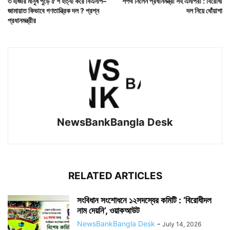
৩ হাজার মানুষ পুড়ে ৫’শ হত্যা করে বিএনপি–
শপথ নিলেন প্রধানমন্ত্রী সহ এমপিরাঁ : বিরোধী
জামায়াত কিভাবে গণতান্ত্রিক দল ? প্রশ্ন
দল‌ নিয়ে ধোঁয়াশা
প্রধানমন্ত্রীর
NewsBankBangla Desk
RELATED ARTICLES
সংবিধান সংশোধনে ১২সদস্যের কমিটি : ‘বিরোধীদল
নাম দেয়নি’, ওয়াকআউট
NewsBankBangla Desk
-
July 14, 2026