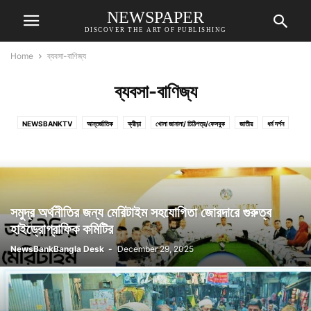
NEWSPAPER
DISCOVER THE ART OF PUBLISHING
Home
ব্যবসা-বাণিজ্য
ব্যবসা-বাণিজ্য
NEWSBANKTV
আন্তর্জাতিক
ক্রীড়া
খোলা জানালা/ চিঠিপত্র/ফেসবুক
জাতীয়
ধর্ম দর্শন
বহুমাত্রিক
ব্যবসা-বাণিজ্য
রাজনীতি
শিল্প সাহিত্য
সম্পাদকীয়/কলাম
সাংগঠনিক
সমুদ্র অর্থনীতির জন্য মেরিটাইম সহযোগিতা জোরদারে গুরুত্ব
হাইড্রোগ্রাফিক কমিটির
NewsBankBangla Desk
-
December 29, 2025