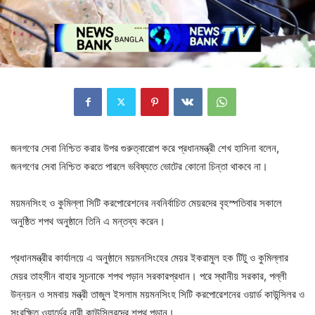
জনগণের সেবা নিশ্চিত করার উপর গুরুত্বারোপ করে প্রধানমন্ত্রী শেখ হাসিনা বলেন,
জনগণের সেবা নিশ্চিত করতে পারলে ভবিষ্যতে ভোটের কোনো চিন্তা থাকবে না।
ময়মনসিংহ ও কুমিল্লা সিটি করপোরেশনের নবনির্বাচিত মেয়রদের বৃহস্পতিবার সকালে
অনুষ্ঠিত শপথ অনুষ্ঠানে তিনি এ মন্তব্য করেন।
প্রধানমন্ত্রীর কার্যালয়ে এ অনুষ্ঠানে ময়মনসিংহের মেয়র ইকরামুল হক টিটু ও কুমিল্লার
মেয়র তাহসীন বাহার সূচনাকে শপথ পড়ান সরকারপ্রধান। পরে স্থানীয় সরকার, পল্লী
উন্নয়ন ও সমবায় মন্ত্রী তাজুল ইসলাম ময়মনসিংহ সিটি করপোরেশনের ওয়ার্ড কাউন্সিলর ও
সংরক্ষিত ওয়ার্ডের নারী কাউন্সিলরদের শপথ পড়ান।