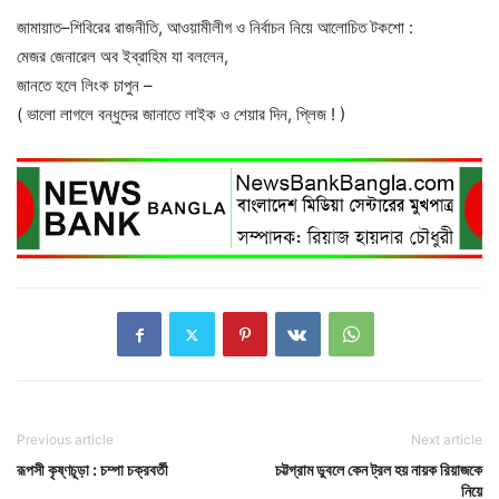
জামায়াত–শিবিরের রাজনীতি, আওয়ামীলীগ ও নির্বাচন নিয়ে আলোচিত টকশো :
মেজর জেনারেল অব ইব্রাহিম যা বললেন,
জানতে হলে লিংক চাপুন –
( ভালো লাগলে বন্ধুদের জানাতে লাইক ও শেয়ার দিন, প্লিজ ! )
Previous article
Next article
রূপসী কৃষ্ণচূড়া : চম্পা চক্রবর্তী
চট্টগ্রাম ডুবলে কেন ট্রল হয় নায়ক রিয়াজকে
নিয়ে