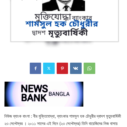
নিউজ ব্যাংক বাংলা : বীর মুক্তিযোদ্ধা, ব্যাংকার শামসুল হক চৌধুরীর দ্বাদশ মৃত্যুবার্ষিকী
২৩ সেপ্টেম্বর । ২০১১ সালের এই দিনে (২৩ সেপ্টেম্বর) তিনি বায়েজিদের নিজ বাসায়