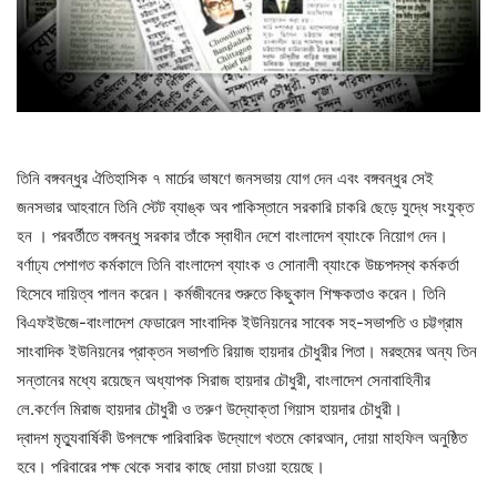
তিনি বঙ্গবন্ধুর ঐতিহাসিক ৭ মার্চের ভাষণে জনসভায় যোগ দেন এবং বঙ্গবন্ধুর সেই
জনসভার আহবানে তিনি স্টেট ব্যাঙ্ক অব পাকিস্তানে সরকারি চাকরি ছেড়ে যুদ্ধে সংযুক্ত
হন । পরবর্তীতে বঙ্গবন্ধু সরকার তাঁকে স্বাধীন দেশে বাংলাদেশ ব্যাংকে নিয়োগ দেন।
বর্ণাঢ্য পেশাগত কর্মকালে তিনি বাংলাদেশ ব্যাংক ও সোনালী ব্যাংকে উচ্চপদস্থ কর্মকর্তা
হিসেবে দায়িত্ব পালন করেন। কর্মজীবনের শুরুতে কিছুকাল শিক্ষকতাও করেন। তিনি
বিএফইউজে-বাংলাদেশ ফেডারেল সাংবাদিক ইউনিয়নের সাবেক সহ-সভাপতি ও চট্টগ্রাম
সাংবাদিক ইউনিয়নের প্রাক্তন সভাপতি রিয়াজ হায়দার চৌধুরীর পিতা। মরহুমের অন্য তিন
সন্তানের মধ্যে রয়েছেন অধ্যাপক সিরাজ হায়দার চৌধুরী, বাংলাদেশ সেনাবাহিনীর
লে.কর্ণেল মিরাজ হায়দার চৌধুরী ও তরুণ উদ্যোক্তা গিয়াস হায়দার চৌধুরী।
দ্বাদশ মৃত্যুবার্ষিকী উপলক্ষে পারিবারিক উদ্যোগে খতমে কোরআন, দোয়া মাহফিল অনুষ্ঠিত
হবে। পরিবারের পক্ষ থেকে সবার কাছে দোয়া চাওয়া হয়েছে।