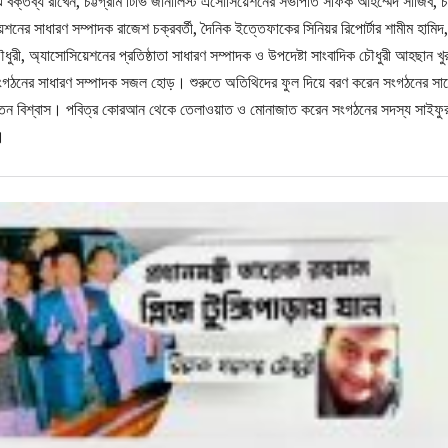
 বক্তব্য রাখেন, চট্টগ্রাম টিভি জার্নালিস্ট এসোসিয়েশনের সভাপতি সফিক আহম্মেদ সাজিব, চট্
েশনের সাধারণ সম্পাদক রাজেশ চক্রবর্তী, দৈনিক ইত্তেফাকের সিনিয়র রিপোর্টার শামীম হামিদ,
চৌধুরী, অ্যাসোসিয়েশনের প্রতিষ্ঠাতা সাধারণ সম্পাদক ও উপদেষ্টা সাংবাদিক চৌধুরী আহছান খ
সংগঠনের সাধারণ সম্পাদক সজল হোড়। শুরুতে অতিথিদের ফুল দিয়ে বরণ করেন সংগঠনের সা
তন বিশ্বাস। পবিত্র কোরআন থেকে তেলাওয়াত ও মোনাজাত করেন সংগঠনের সদস্য সাইফু
।