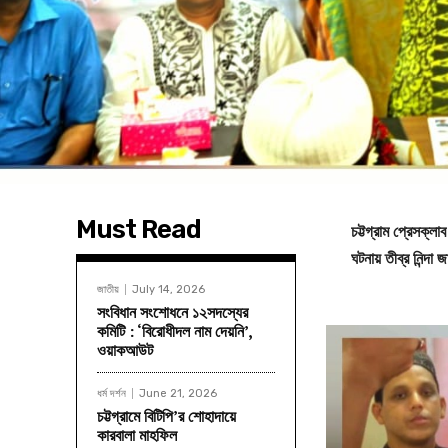
Must Read
চট্টগ্রাম প্রেসক্লা
ঘটনায় তীব্র নিন্দা
জাতীয়
July 14, 2026
সংবিধান সংশোধনে ১২সদস্যের
কমিটি : ‘বিরোধীদল নাম দেয়নি’,
ওয়াকআউট
ধর্ম দর্শন
June 21, 2026
চট্টগ্রামে বিটিপি’র শোহাদায়ে
কারবালা মাহফিল