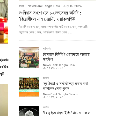
জাতীয়
NewsBankBangla Desk
-
July 14, 2026
সংবিধান সংশোধনে ১২সদস্যের কমিটি :
‘বিরোধীদল নাম দেয়নি’, ওয়াকআউট
বিএনপি থেকে ৭ জন, বাংলাদেশ জাতীয় পার্টি থেকে ১ জন, গণসংহতি
আন্দোলন থেকে ১ জন, গণঅধিকার পরিষদ থেকে ১...
ধর্ম দর্শন
চট্টগ্রামে বিটিপি’র শোহাদায়ে কারবালা
মাহফিল
 হামলার
NewsBankBangla Desk
-
াংবাদিক
June 21, 2026
ৌধুরী…
জাতীয়
স্বাধীনতা ও সার্বভৌমত্ব রক্ষার কথা
জানালেন সেনাপ্রধান
NewsBankBangla Desk
-
June 21, 2026
জাতীয়
বীর মুক্তিযোদ্ধা ইঞ্জিনিয়ার মোশাররফ