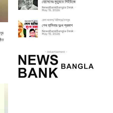
হোসেনের মৃত্যুতে সিইউজে
NewsBankBangla Desk
-
May 15, 2026
খোলা জানালা/ চিঠিপত্র/ফেসবুক
শেখ হাসিনার দুঃখ প্রকাশ
NewsBankBangla Desk
-
নূর
May 15, 2026
ঠিত
- Advertisement -