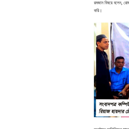
রমজান বিষয়ে বলেন, রোজ
করি।