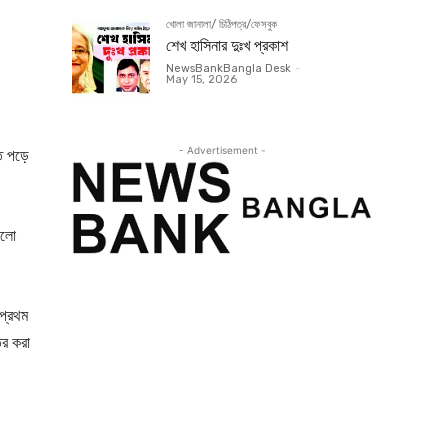
খোলা জানালা/ চিঠিপত্র/ফেসবুক
শেখ হাসিনার দুঃখ প্রকাশ
NewsBankBangla Desk
-
May 15, 2026
।
- Advertisement -
তে পড়ে
ালো
 প্রথম
তর করা