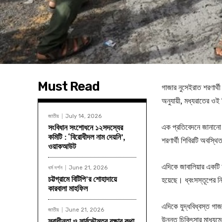
Must Read
গাজার নুসেইরাত শরণার্থ
অনুযায়ী, মধ্যরাতের ওই
জাতীয়
July 14, 2026
এক প্রতিবেদনে জানানো
সংবিধান সংশোধনে ১২সদস্যের
কমিটি : ‘বিরোধীদল নাম দেয়নি’,
শরণার্থী শিবিরটি অবস্থ
ওয়াকআউট
এদিকে জাবালিয়ার একটি 
ধর্ম দর্শন
June 21, 2026
চট্টগ্রামে বিটিপি’র শোহাদায়ে
হয়েছে। ধ্বংসস্তূপের
কারবালা মাহফিল
এদিকে যুদ্ধবিধ্বস্ত গ
জাতীয়
June 21, 2026
উন্নত চিকিৎসার মাধ্যম
স্বাধীনতা ও সার্বভৌমত্ব রক্ষার কথা