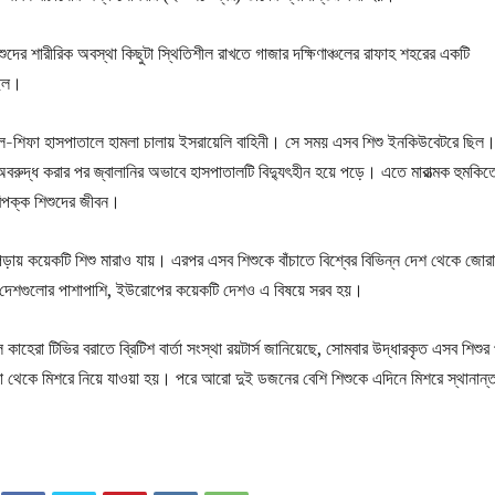
ের শারীরিক অবস্থা কিছুটা স্থিতিশীল রাখতে গাজার দক্ষিণাঞ্চলের রাফাহ শহরের একটি
ছিল।
আল-শিফা হাসপাতালে হামলা চালায় ইসরায়েলি বাহিনী। সে সময় এসব শিশু ইনকিউবেটরে ছিল
 অবরুদ্ধ করার পর জ্বালানির অভাবে হাসপাতালটি বিদ্যুৎহীন হয়ে পড়ে। এতে মারাত্মক হুমকি
পক্ক শিশুদের জীবন।
য় কয়েকটি শিশু মারাও যায়। এরপর এসব শিশুকে বাঁচাতে বিশ্বের বিভিন্ন দেশ থেকে জোর
 দেশগুলোর পাশাপাশি, ইউরোপের কয়েকটি দেশও এ বিষয়ে সরব হয়।
কাহেরা টিভির বরাতে ব্রিটিশ বার্তা সংস্থা রয়টার্স জানিয়েছে, সোমবার উদ্ধারকৃত এসব শিশুর
া থেকে মিশরে নিয়ে যাওয়া হয়। পরে আরো দুই ডজনের বেশি শিশুকে এদিনে মিশরে স্থানান্