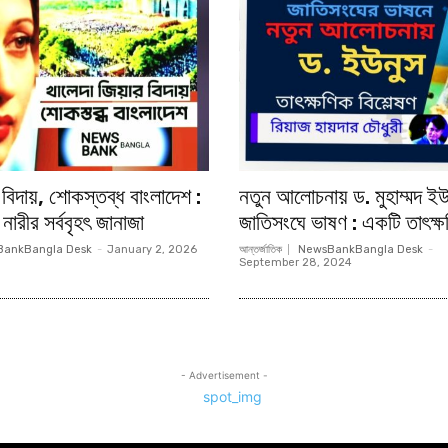
 বিদায়, শোকস্তব্ধ বাংলাদেশ :
নতুন আলোচনায় ড. মুহাম্মদ ইউ
 নারীর সর্ববৃহৎ জানাজা
জাতিসংঘে ভাষণ : একটি তাৎক্ষ
ankBangla Desk
-
January 2, 2026
আন্তর্জাতিক
NewsBankBangla Desk
-
September 28, 2024
- Advertisement -