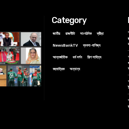
Category
জ
জাতীয়
রাজনীতি
সাংগঠনিক
ক্রীড়া
NewsBankTV
ব্যবসা-বাণিজ্য
আন্তর্জাতিক
ধর্ম দর্শন
শিল্প সাহিত্য
ধ
বহুমাত্রিক
অন্যান্য
ব
জ