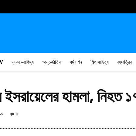
V
ব্যবসা-বাণিজ্য
আন্তর্জাতিক
ধর্ম দর্শন
শিল্প সাহিত্য
বহুমাত্রিক
িরে ইসরায়েলের হামলা, নিহত ১
89
0