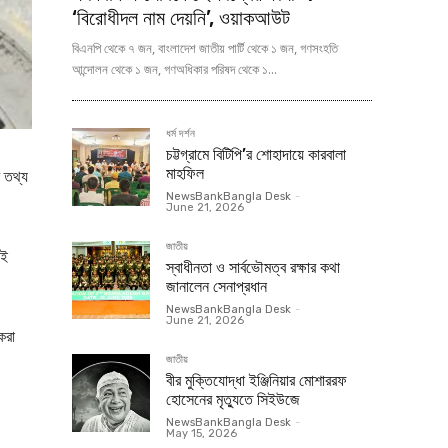
‘বিরোধীদল নাম দেয়নি’, ওয়াকআউট
বিএনপি থেকে ৭ জন, বাংলাদেশ জাতীয় পার্টি থেকে ১ জন, গণসংহতি
আন্দোলন থেকে ১ জন, গণঅধিকার পরিষদ থেকে ১...
ধর্ম দর্শন
চট্টগ্রামে বিটিপি’র শোহাদায়ে কারবালা
মাহফিল
র তথ্য
NewsBankBangla Desk
-
June 21, 2026
জাতীয়
ওই
স্বাধীনতা ও সার্বভৌমত্ব রক্ষার কথা
জানালেন সেনাপ্রধান
NewsBankBangla Desk
-
June 21, 2026
করা
জাতীয়
বীর মুক্তিযোদ্ধা ইঞ্জিনিয়ার মোশাররফ
হোসেনের মৃত্যুতে সিইউজে
।
NewsBankBangla Desk
-
May 15, 2026